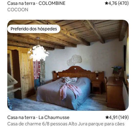
Casa na terra ⋅ COLOMBINE
4,76 de uma av
4,76 (470)
COCOON
Preferido dos hóspedes
Preferido dos hóspedes
Casa na terra ⋅ La Chaumusse
4,91 de uma av
4,91 (149)
Casa de charme 6/8 pessoas Alto Jura parque para cães