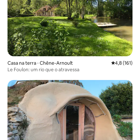
Casa na terra ⋅ Chêne-Arnoult
4,8 de uma av
4,8 (161)
Le Foulon: um rio que o atravessa