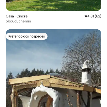
Casa ⋅ Cindré
4,81 de uma a
4,81 (62)
obouduchemin
Preferido dos hóspedes
Preferido dos hóspedes