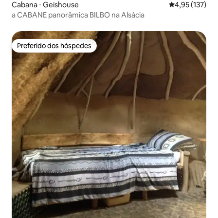
Cabana ⋅ Geishouse
4,95 de uma av
4,95 (137)
a CABANE panorâmica BILBO na Alsácia
Preferido dos hóspedes
Preferido dos hóspedes