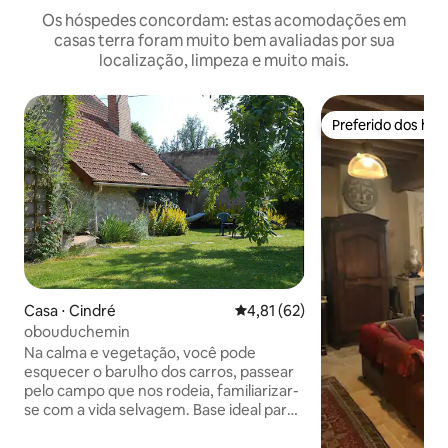
Os hóspedes concordam: estas acomodações em
casas terra foram muito bem avaliadas por sua
localização, limpeza e muito mais.
Preferido dos hó
Preferido dos hó
Casa ⋅ Cindré
4,81 de uma avaliação média de
4,81 (62)
obouduchemin
Na calma e vegetação, você pode
esquecer o barulho dos carros, passear
pelo campo que nos rodeia, familiarizar-
se com a vida selvagem. Base ideal para
descobrir, conhecer a família ou amigos,
ou uma simples parada para uma noite.