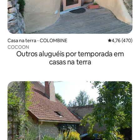
Casa na terra ⋅ COLOMBINE
4,76 de uma av
4,76 (470)
COCOON
Outros aluguéis por temporada em
casas na terra