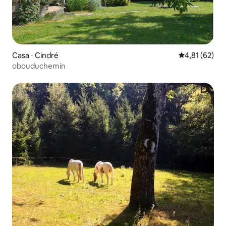
Casa ⋅ Cindré
4,81 de uma a
4,81 (62)
obouduchemin