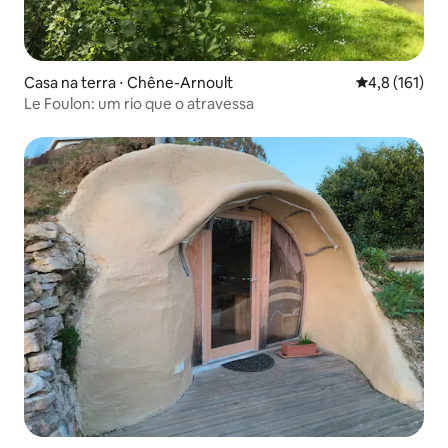
Casa na terra ⋅ Chêne-Arnoult
4,8 de uma av
4,8 (161)
Le Foulon: um rio que o atravessa