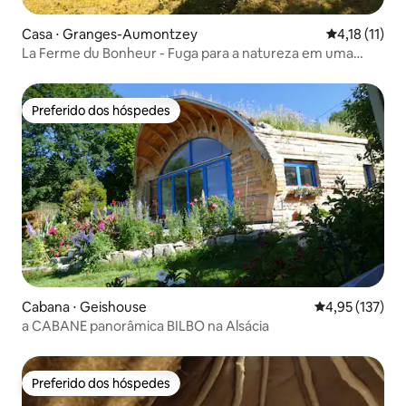
Casa ⋅ Granges-Aumontzey
4,18 de uma 
4,18 (11)
La Ferme du Bonheur - Fuga para a natureza em uma
fazenda antiga
Preferido dos hóspedes
Preferido dos hóspedes
Cabana ⋅ Geishouse
4,95 de uma av
4,95 (137)
a CABANE panorâmica BILBO na Alsácia
Preferido dos hóspedes
Preferido dos hóspedes