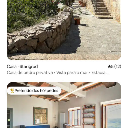
Casa ⋅ Starigrad
5 de uma a
5 (12)
Casa de pedra privativa • Vista para o mar • Estadia
tranquila
Preferido dos hóspedes
Entre os melhores preferidos dos hóspedes