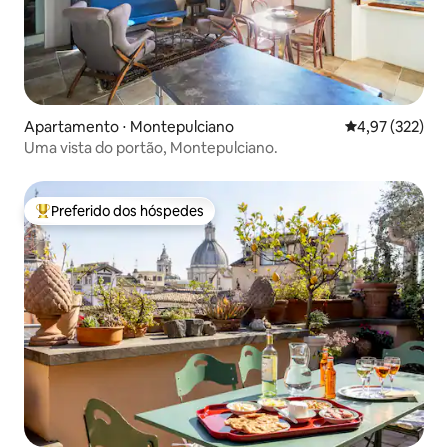
Apartamento ⋅ Montepulciano
4,97 de uma av
4,97 (322)
Uma vista do portão, Montepulciano.
Preferido dos hóspedes
Entre os melhores preferidos dos hóspedes