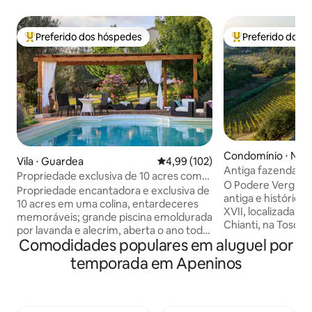
Preferido dos hóspedes
Preferido dos 
Entre os melhores preferidos dos hóspedes
Entre os melhore
Condomínio ⋅ Noc
Vila ⋅ Guardea
4,99 de uma avaliação média de 
4,99 (102)
Antiga fazenda do
Propriedade exclusiva de 10 acres com
Chianti, na Toscan
O Podere Vergian
piscina e olival!
Propriedade encantadora e exclusiva de
antiga e histórica
10 acres em uma colina, entardeceres
XVII, localizada na
memoráveis; grande piscina emoldurada
Chianti, na Toscan
por lavanda e alecrim, aberta o ano todo.
de organizar servi
Comodidades populares em aluguel por
Novo ar condicionado, internet Starlink.
exclusivos sob med
Muito privado e tranquilo 2 andares, 4
temporada em Apeninos
apartamento está 
quartos, 4 banheiros, banheira de
adultos, com a pos
jacuzzib, smartTV de 55 polegadas,
um sofá-cama par
cozinha bem equipada, varanda e
de 12 anos. No gran
pérgula para refeições ao ar livre,