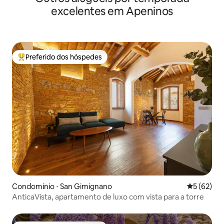
excelentes em Apeninos
Preferido dos hóspedes
Entre os melhores preferidos dos hóspedes
Condomínio ⋅ San Gimignano
5 de uma a
5 (62)
AnticaVista, apartamento de luxo com vista para a torre