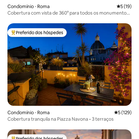
Condomínio ⋅ Roma
5 de uma a
5 (19)
Cobertura com vista de 360° para todos os monumentos
do centro de Roma
Preferido dos hóspedes
Entre os melhores preferidos dos hóspedes
Condomínio ⋅ Roma
5 de uma av
5 (129)
Cobertura tranquila na Piazza Navona • 3 terraços
Preferido dos hóspedes