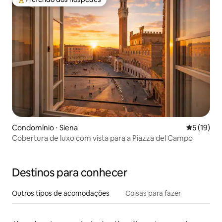
Entre os melhores preferidos dos hóspedes
Condomínio ⋅ Siena
5 de uma a
5 (19)
Cobertura de luxo com vista para a Piazza del Campo
Destinos para conhecer
Outros tipos de acomodações
Coisas para fazer