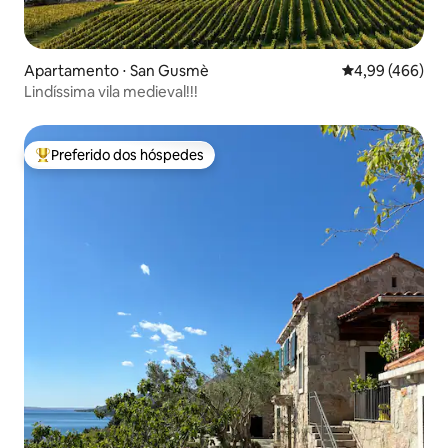
Apartamento ⋅ San Gusmè
4,99 de uma ava
4,99 (466)
Lindíssima vila medieval!!!
Preferido dos hóspedes
Entre os melhores preferidos dos hóspedes