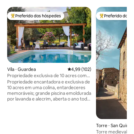
Preferido dos hóspedes
Preferido dos 
Entre os melhores preferidos dos hóspedes
Entre os melhore
Vila ⋅ Guardea
4,99 de uma avaliação média de 
4,99 (102)
Propriedade exclusiva de 10 acres com
piscina e olival!
Propriedade encantadora e exclusiva de
10 acres em uma colina, entardeceres
memoráveis; grande piscina emoldurada
por lavanda e alecrim, aberta o ano todo.
Novo ar condicionado, internet Starlink.
Muito privado e tranquilo 2 andares, 4
quartos, 4 banheiros, banheira de
jacuzzib, smartTV de 55 polegadas,
Torre ⋅ San Quirico
cozinha bem equipada, varanda e
Torre medieval de
pérgula para refeições ao ar livre,