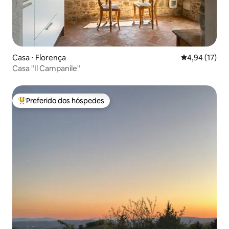
Casa ⋅ Florença
4,94 de uma a
4,94 (17)
Casa "Il Campanile"
Preferido dos hóspedes
Entre os melhores preferidos dos hóspedes