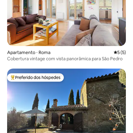
Apartamento ⋅ Roma
5 de uma 
5 (5)
Cobertura vintage com vista panorâmica para São Pedro
Preferido dos hóspedes
Entre os melhores preferidos dos hóspedes