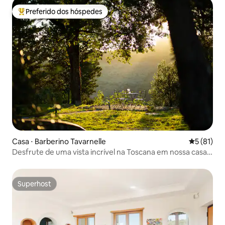
Preferido dos hóspedes
Entre os melhores preferidos dos hóspedes
Casa ⋅ Barberino Tavarnelle
5 de uma a
5 (81)
Desfrute de uma vista incrível na Toscana em nossa casa
de campo
Superhost
Superhost