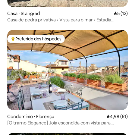
Casa ⋅ Starigrad
5 de uma a
5 (12)
Casa de pedra privativa • Vista para o mar • Estadia
tranquila
Preferido dos hóspedes
Entre os melhores preferidos dos hóspedes
Condomínio ⋅ Florença
4,98 de uma a
4,98 (61)
[Oltrarno Elegance] Joia escondida com vista para
Florença