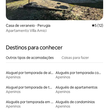
Casa de veraneio ⋅ Perugia
5 de uma a
5 (12)
Apartamento Villa Amici
Destinos para conhecer
Outros tipos de acomodações
Coisas para fazer
Aluguel por temporada de alojamentos ecológicos
Aluguéis por temporada com acesso à praia
Apeninos
Apeninos
Aluguel por temporada de torres
Aluguéis de apartamentos
Apeninos
Apeninos
Aluguéis por temporada em acampamentos
Aluguéis de condomínios
Apeninos
Apeninos