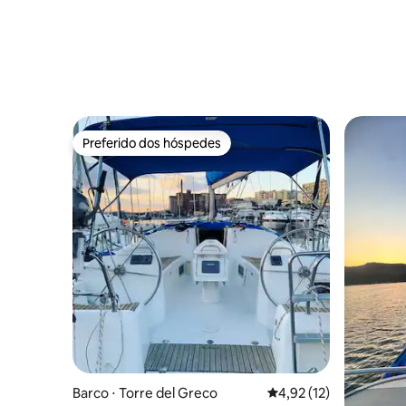
Preferido dos hóspedes
Preferido dos hóspedes
Barco ⋅ Torre del Greco
4,92 de uma avaliação 
4,92 (12)