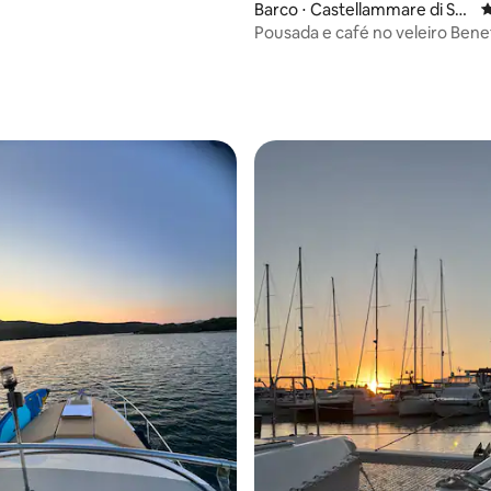
Barco ⋅ Castellammare di Sta
4
bia
Pousada e café no veleiro Bene
média de 5, 12 avaliações