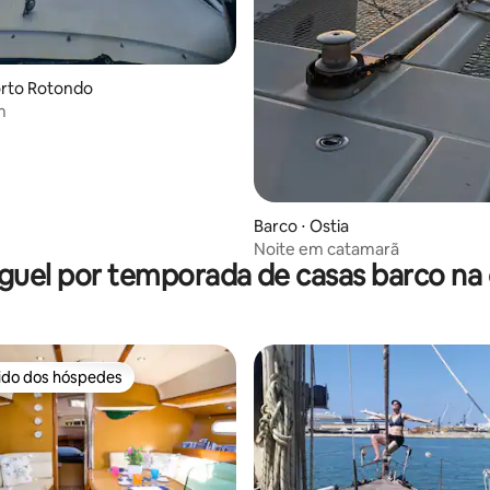
orto Rotondo
m
Barco ⋅ Ostia
Noite em catamarã
guel por temporada de casas barco na 
rido dos hóspedes
 melhores preferidos dos hóspedes