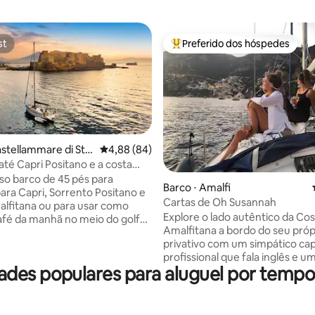
st
Preferido dos hóspedes
st
Entre os melhores preferidos d
astellammare di Sta
4,88 de uma avaliação média de 5, 84 avalia
4,88 (84)
té Capri Positano e a costa
a
so barco de 45 pés para
édia de 5, 121 avaliações
Barco ⋅ Amalfi
ara Capri, Sorrento Positano e
Cartas de Oh Susannah
lfitana ou para usar como
Explore o lado autêntico da Co
afé da manhã no meio do golfo
Amalfitana a bordo do seu própr
s. Nova espreguiçadeira na
privativo com um simpático cap
ovo ar-condicionado também
profissional que fala inglês e um
a. Refitting 2025. Perto da
des populares para aluguel por tempo
personalizado para você. Evite 
e trem. A área de
estresse, o trânsito e as multi
mento está disponível. Para
terra e conheça os destaques e
r suas férias, você pode fazer
preciosidades escondidas dest
, use meu Stand Up Paddle ou