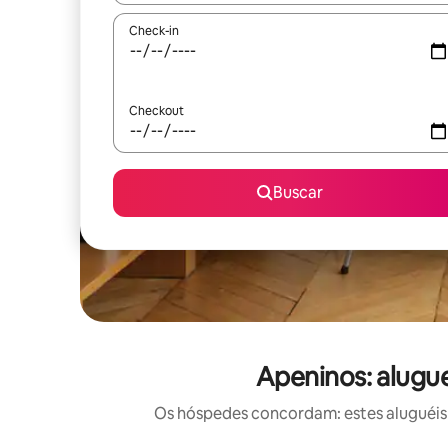
Check-in
Checkout
Buscar
Apeninos: alugu
Os hóspedes concordam: estes aluguéis 