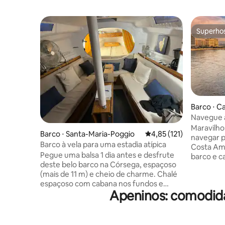
Superho
Superho
Barco ⋅ C
bia
Navegue a
amalfitan
Maravilho
Barco ⋅ Santa-Maria-Poggio
4,85 de uma avaliação m
4,85 (121)
navegar p
Barco à vela para uma estadia atípica
Costa Ama
Pegue uma balsa 1 dia antes e desfrute
barco e c
deste belo barco na Córsega, espaçoso
de Nápole
(mais de 11 m) e cheio de charme. Chalé
proa e n
espaçoso com cabana nos fundos e
durante a vel
Apeninos: comodida
cama bretã na frente. Acomoda de 4 a 6
estação d
pessoas. Equipado com cooktop, micro-
estaciona
ondas, cafeteira, ar-condicionado,
aproveita
sanduicheira. Ponto de ancoragem
canoagem