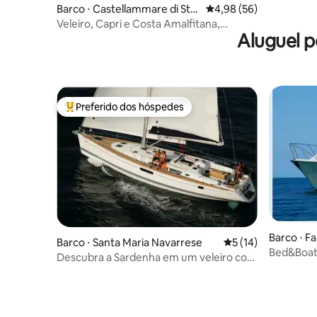
Barco ⋅ Castellammare di Sta
4,98 de uma avaliação 
4,98 (56)
bia
Veleiro, Capri e Costa Amalfitana,
Aluguel p
venham comigo
Preferido dos hóspedes
Entre os melhores preferidos dos hóspedes
Barco ⋅ F
Barco ⋅ Santa Maria Navarrese
5 de uma avaliação 
5 (14)
Descubra a Sardenha em um veleiro com
tripulação em 2025!