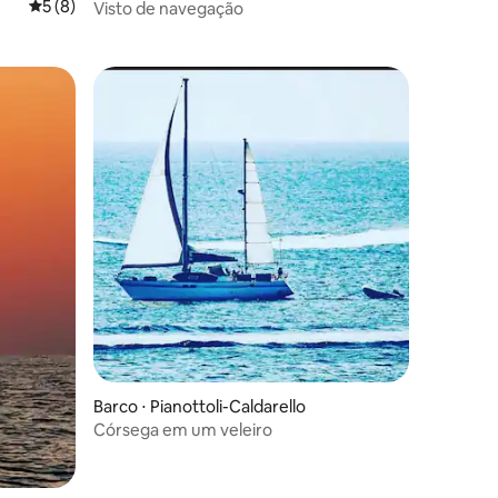
5 de uma avaliação média de 5, 8 avaliações
5 (8)
Visto de navegação
ções
Barco ⋅ Pianottoli-Caldarello
Córsega em um veleiro