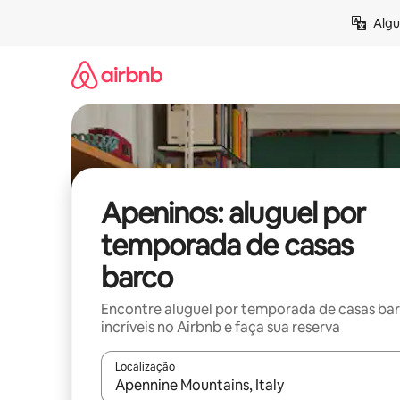
Pular
Algu
para
o
conteúdo
Apeninos: aluguel por
temporada de casas
barco
Encontre aluguel por temporada de casas ba
incríveis no Airbnb e faça sua reserva
Localização
Quando os resultados estiverem disponíveis, expl