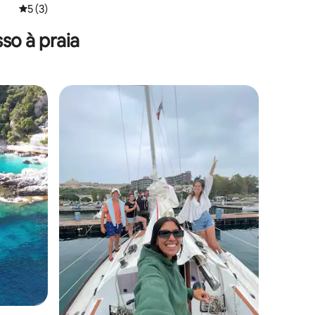
5 de uma avaliação média de 5, 3 avaliações
5 (3)
so à praia
ções