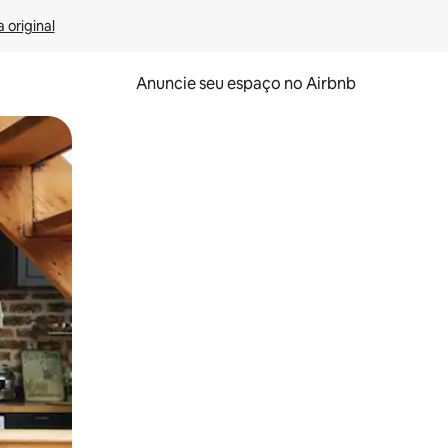
 original
Anuncie seu espaço no Airbnb
 deslizando o dedo na tela.