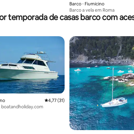
média de 5, 56 avaliações
Barco ⋅ Fiumicino
Barco a vela em Roma
or temporada de casas barco com aces
ano
4,77 de uma avaliação média de 5, 31 avalia
4,77 (31)
média de 5, 14 avaliações
Bed&Boat boatandholiday.com