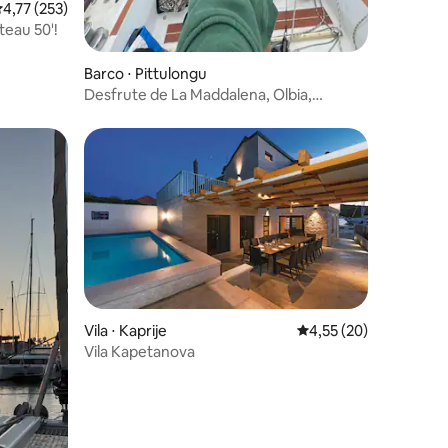
,77 de uma avaliação média de 5, 253 avaliações
4,77 (253)
teau 50'!
Barco ⋅ Pittulongu
Desfrute de La Maddalena, Olbia,
Tavolara, Sardenha
Vila ⋅ Kaprije
4,55 de uma avaliação
4,55 (20)
Vila Kapetanova