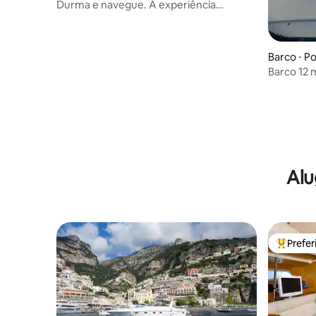
Durma e navegue. A experiência
Bed&Boat
Barco ⋅ P
Barco 12 
Alu
Prefe
Entre os