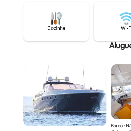
tranquilo. 2 restaurantes no porto. Praia
4 bicicle
a uma curta distância a pé. Roupa de
cadeira d
cama e toalhas de banho são fornecidas;
para uso 
você só precisa deixar suas malas :) No
mensagem
porto, você tem acesso a banheiros com
Cozinha
Wi-F
ar-condicionado. Junho, setembro,
outubro: 2 noites + 3ª noite grátis. Maio: 1
noite + 1 grátis
Alugue
Barco ⋅ N