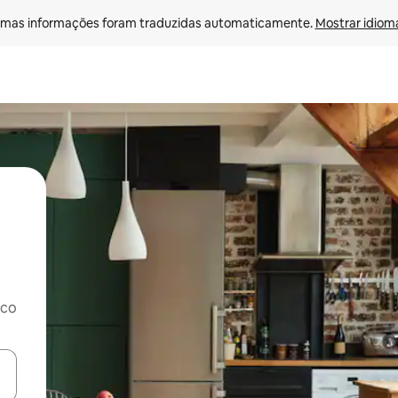
mas informações foram traduzidas automaticamente. 
Mostrar idioma
rco
ore-os usando as seta para cima e para baixo do teclado ou tocando e