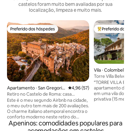
castelos foram muito bem avaliadas por sua
localização, limpeza e muito mais.
Preferido dos hóspedes
Preferido dos 
Preferido dos hóspedes
Entre os melhore
Vila ⋅ Colombella
Torre Villa Belvedere Lu
relaxamento com 
“TORRE VILLA BEL
apartamento de 2
Apartamento ⋅ San Gregorio
4,96 de uma avaliação média de
4,96 (57)
em uma vila do sécu
da Sassola
Retiro no Castelo de Roma: casa
privativa (15 met
romântica de 2 quartos
Este é o meu segundo Airbnb na cidade,
metros de largura)
o meu outro tem mais de 200 avaliações.
de dardos, amplo 
O charme italiano atemporal encontra o
metros quadrados,
conforto moderno neste retiro do
academia e área 
Apeninos: comodidades populares para
castelo. Casa de 2 camas aninhada no
da torre. Estacion
Castelo Borgo, perfeita para uma
acomodações em castelos