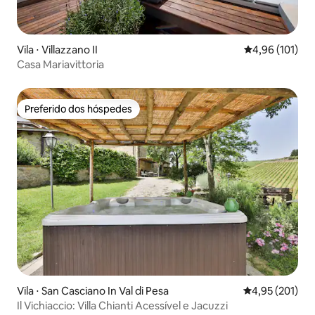
Vila ⋅ Villazzano II
4,96 de uma av
4,96 (101)
Casa Mariavittoria
Preferido dos hóspedes
Preferido dos hóspedes
Vila ⋅ San Casciano In Val di Pesa
4,95 de uma av
4,95 (201)
Il Vichiaccio: Villa Chianti Acessível e Jacuzzi