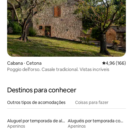
Cabana ⋅ Cetona
4,96 de uma av
4,96 (166)
Poggio dell'orso. Casale tradicional. Vistas incríveis
Destinos para conhecer
Outros tipos de acomodações
Coisas para fazer
Aluguel por temporada de alojamentos ecológicos
Aluguéis por temporada com acesso à praia
Apeninos
Apeninos