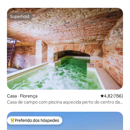
Superhost
Superhost
Casa ⋅ Florença
4,82 de uma av
4,82 (156)
Casa de campo com piscina aquecida perto do centro da
cidade
Preferido dos hóspedes
Entre os melhores preferidos dos hóspedes