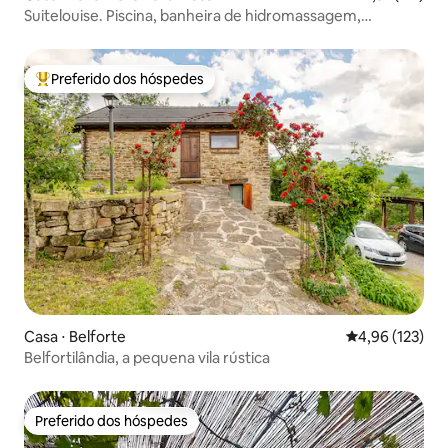
Suitelouise. Piscina, banheira de hidromassagem,
academia e vista/jardim
Preferido dos hóspedes
Entre os melhores preferidos dos hóspedes
Casa ⋅ Belforte
4,96 de uma av
4,96 (123)
Belfortilândia, a pequena vila rústica
Preferido dos hóspedes
Preferido dos hóspedes