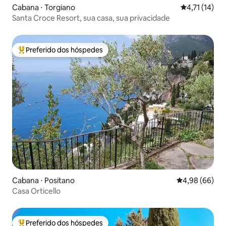
Cabana ⋅ Torgiano
4,71 de uma a
4,71 (14)
Santa Croce Resort, sua casa, sua privacidade
Preferido dos hóspedes
Entre os melhores preferidos dos hóspedes
Cabana ⋅ Positano
4,98 de uma av
4,98 (66)
Casa Orticello
Preferido dos hóspedes