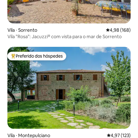
Vila ⋅ Sorrento
4,98 de uma av
4,98 (168)
Vila "Rosa": Jacuzzi® com vista para o mar de Sorrento
Preferido dos hóspedes
Entre os melhores preferidos dos hóspedes
Vila ⋅ Montepulciano
4,97 de uma av
4,97 (123)