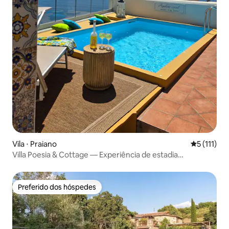
Vila ⋅ Praiano
5 de uma av
5 (111)
Villa Poesia & Cottage — Experiência de estadia
aconchegante
Preferido dos hóspedes
Preferido dos hóspedes