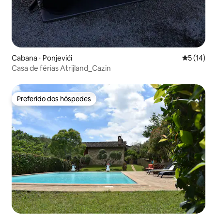
Cabana ⋅ Ponjevići
5 de uma a
5 (14)
Casa de férias Atrijland_Cazin
Preferido dos hóspedes
Preferido dos hóspedes