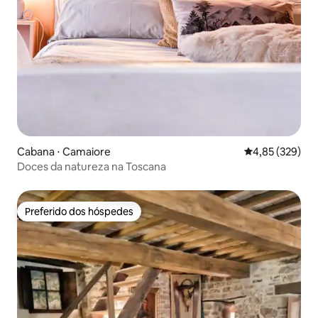
Cabana ⋅ Camaiore
4,85 de uma av
4,85 (329)
Doces da natureza na Toscana
Preferido dos hóspedes
Preferido dos hóspedes