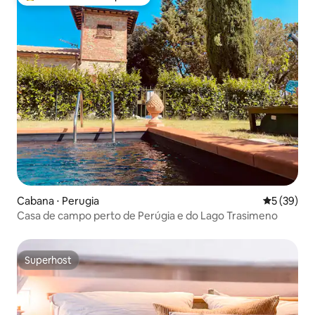
Entre os melhores preferidos dos hóspedes
Cabana ⋅ Perugia
5 de uma a
5 (39)
Casa de campo perto de Perúgia e do Lago Trasimeno
Superhost
Superhost