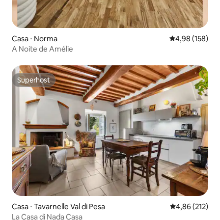
Casa ⋅ Norma
4,98 de uma av
4,98 (158)
A Noite de Amélie
Superhost
Superhost
Casa ⋅ Tavarnelle Val di Pesa
4,86 de uma av
4,86 (212)
La Casa di Nada Casa