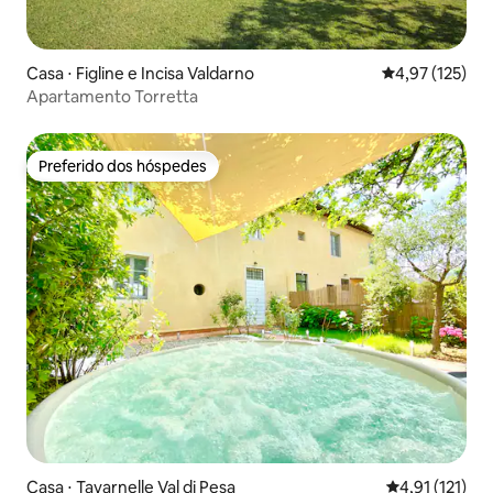
Casa ⋅ Figline e Incisa Valdarno
4,97 de uma av
4,97 (125)
Apartamento Torretta
Preferido dos hóspedes
Preferido dos hóspedes
Casa ⋅ Tavarnelle Val di Pesa
4,91 de uma av
4,91 (121)