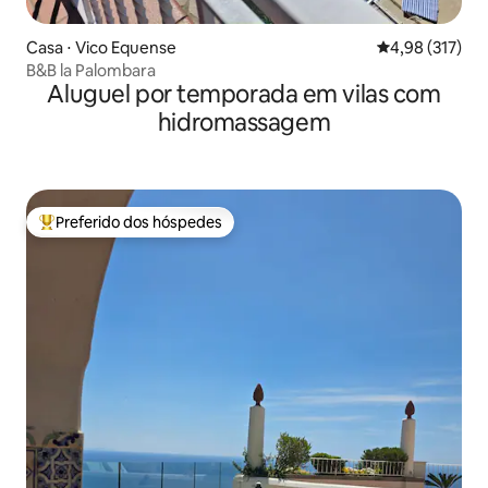
Casa ⋅ Vico Equense
4,98 de uma av
4,98 (317)
B&B la Palombara
Aluguel por temporada em vilas com
hidromassagem
Preferido dos hóspedes
Entre os melhores preferidos dos hóspedes