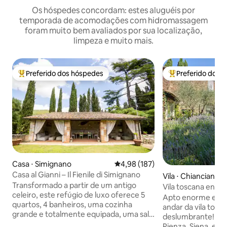
Os hóspedes concordam: estes aluguéis por
temporada de acomodações com hidromassagem
foram muito bem avaliados por sua localização,
limpeza e muito mais.
Preferido dos hóspedes
Preferido dos 
Entre os melhores preferidos dos hóspedes
Entre os melhore
Casa ⋅ Simignano
4,98 de uma avaliação média de 
4,98 (187)
Casa al Gianni – Il Fienile di Simignano
Vila ⋅ Chianciano 
Transformado a partir de um antigo
Vila toscana enca
celeiro, este refúgio de luxo oferece 5
família e amigos
Apto enorme e ch
quartos, 4 banheiros, uma cozinha
andar da vila tosc
grande e totalmente equipada, uma sala
deslumbrante! Vis
de estar espaçosa, um amplo jardim
Pienza, Siena, exp