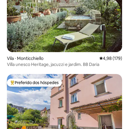
Vila ⋅ Monticchiello
4,98 de uma av
4,98 (179)
Villa unesco Heritage, jacuzzi e jardim. BB Daria
Preferido dos hóspedes
Entre os melhores preferidos dos hóspedes