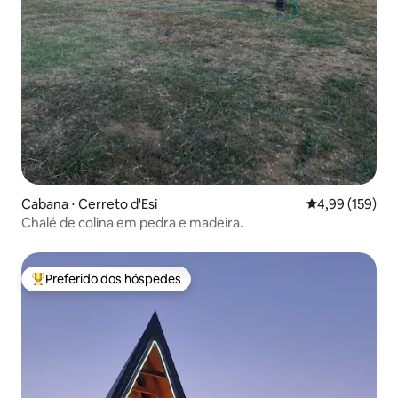
Cabana ⋅ Cerreto d'Esi
4,99 de uma av
4,99 (159)
Chalé de colina em pedra e madeira.
Preferido dos hóspedes
Entre os melhores preferidos dos hóspedes