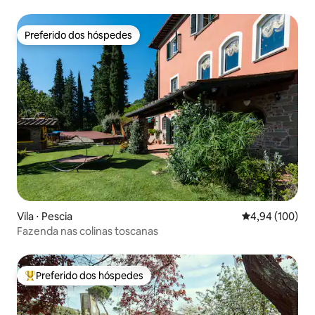
Preferido dos hóspedes
Preferido dos hóspedes
Vila ⋅ Pescia
4,94 de uma av
4,94 (100)
Fazenda nas colinas toscanas
Preferido dos hóspedes
Entre os melhores preferidos dos hóspedes