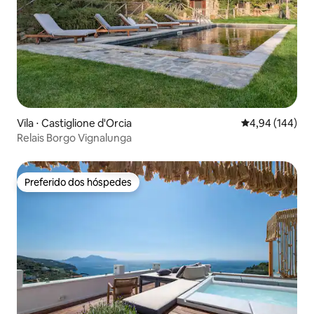
Vila ⋅ Castiglione d'Orcia
4,94 de uma av
4,94 (144)
Relais Borgo Vignalunga
Preferido dos hóspedes
Preferido dos hóspedes