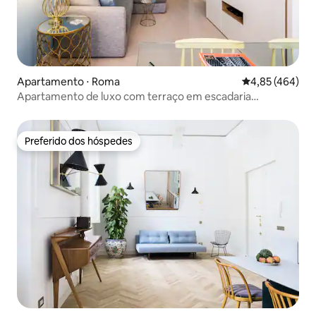
Apartamento ⋅ Roma
4,85 de uma av
4,85 (464)
Apartamento de luxo com terraço em escadaria
espanhola do século XVII
Preferido dos hóspedes
Preferido dos hóspedes