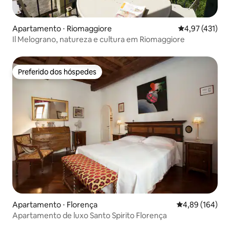
Apartamento ⋅ Riomaggiore
4,97 de uma av
4,97 (431)
Il Melograno, natureza e cultura em Riomaggiore
Preferido dos hóspedes
Preferido dos hóspedes
Apartamento ⋅ Florença
4,89 de uma av
4,89 (164)
Apartamento de luxo Santo Spirito Florença