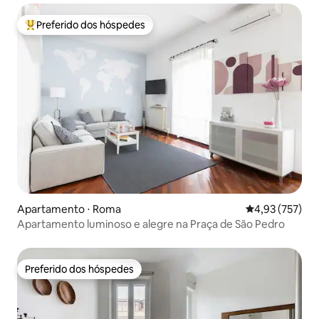
Preferido dos hóspedes
Entre os melhores preferidos dos hóspedes
Apartamento ⋅ Roma
4,93 de uma av
4,93 (757)
Apartamento luminoso e alegre na Praça de São Pedro
Preferido dos hóspedes
Preferido dos hóspedes