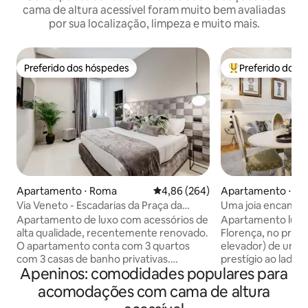
cama de altura acessível foram muito bem avaliadas
por sua localização, limpeza e muito mais.
Preferido dos hóspedes
Preferido dos 
Preferido dos hóspedes
Entre os melhore
Apartamento ⋅ Roma
4,86 de uma avaliação média de 5
4,86 (264)
Apartamento ⋅ Fl
Via Veneto - Escadarias da Praça da
Uma joia encantad
Espanha -Roma Luma Suite 29
Florença
Apartamento de luxo com acessórios de
Apartamento luxu
alta qualidade, recentemente renovado.
Florença, no prim
O apartamento conta com 3 quartos
elevador) de um ed
com 3 casas de banho privativas.
prestígio ao lado d
Apeninos: comodidades populares para
Banheira de hidromassagem privativa
frente para o icôni
com ozônio e terapia cromada em dois
Localizado na Via 
acomodações com cama de altura
dos quartos. O terceiro quarto tem um
das ruas mais ele