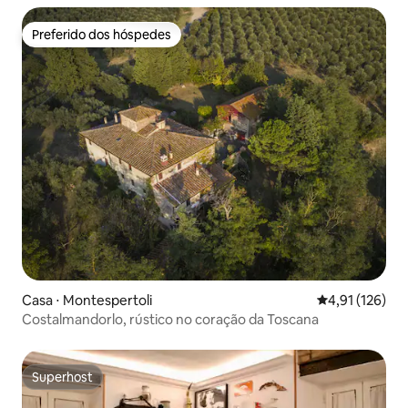
Preferido dos hóspedes
Preferido dos hóspedes
Casa ⋅ Montespertoli
4,91 de uma av
4,91 (126)
Costalmandorlo, rústico no coração da Toscana
Superhost
Superhost