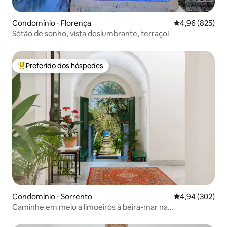
Condomínio ⋅ Florença
4,96 de uma ava
4,96 (825)
Sótão de sonho, vista deslumbrante, terraço!
Preferido dos hóspedes
Entre os melhores preferidos dos hóspedes
Condomínio ⋅ Sorrento
4,94 de uma ava
4,94 (302)
Caminhe em meio a limoeiros à beira-mar na
VillaTozzoliHouse