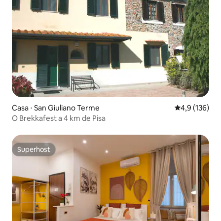
Casa ⋅ San Giuliano Terme
4,9 de uma av
4,9 (136)
O Brekkafest a 4 km de Pisa
Superhost
Superhost