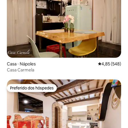
Casa ⋅ Nápoles
4,85 de uma ava
4,85 (548)
Casa Carmela
Preferido dos hóspedes
Preferido dos hóspedes