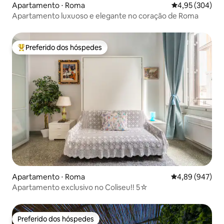
Apartamento ⋅ Roma
4,95 de uma ava
4,95 (304)
Apartamento luxuoso e elegante no coração de Roma
Preferido dos hóspedes
Entre os melhores preferidos dos hóspedes
Apartamento ⋅ Roma
4,89 de uma ava
4,89 (947)
Apartamento exclusivo no Coliseu!! 5☆
Preferido dos hóspedes
Preferido dos hóspedes