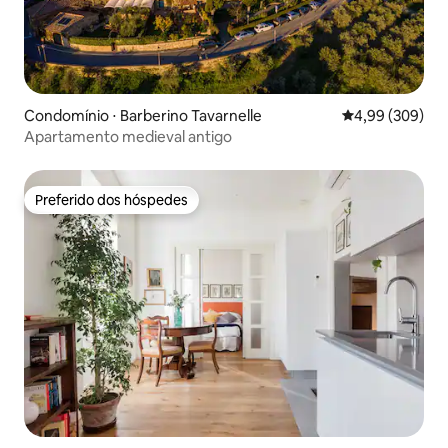
Condomínio ⋅ Barberino Tavarnelle
4,99 de uma ava
4,99 (309)
Apartamento medieval antigo
Preferido dos hóspedes
Preferido dos hóspedes