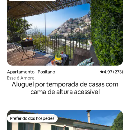
Apartamento ⋅ Positano
4,97 de uma av
4,97 (273)
Esse é Amore.
Aluguel por temporada de casas com
cama de altura acessível
Preferido dos hóspedes
Preferido dos hóspedes