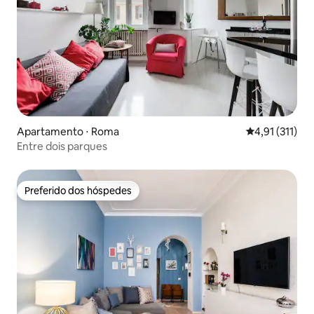
Apartamento ⋅ Roma
4,91 de uma av
4,91 (311)
Entre dois parques
Preferido dos hóspedes
Preferido dos hóspedes