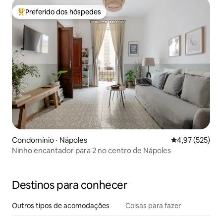
Preferido dos hóspedes
Entre os melhores preferidos dos hóspedes
Condomínio ⋅ Nápoles
4,97 de uma av
4,97 (525)
Ninho encantador para 2 no centro de Nápoles
Destinos para conhecer
Outros tipos de acomodações
Coisas para fazer