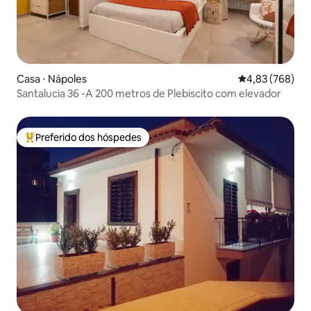
Casa ⋅ Nápoles
4,83 de uma ava
4,83 (768)
Santalucia 36 -A 200 metros de Plebiscito com elevador
Preferido dos hóspedes
Entre os melhores preferidos dos hóspedes