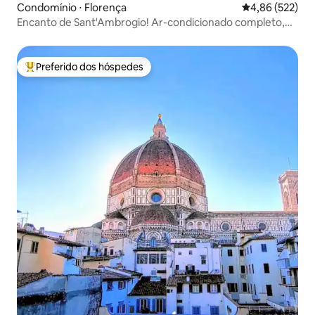
Condomínio ⋅ Florença
4,86 de uma av
4,86 (522)
Encanto de Sant'Ambrogio! Ar-condicionado completo,
ensolarado e silencioso
Preferido dos hóspedes
Entre os melhores preferidos dos hóspedes