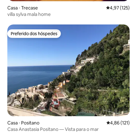
Casa ⋅ Trecase
4,97 de uma av
4,97 (125)
villa sylva mala home
Preferido dos hóspedes
Preferido dos hóspedes
Casa ⋅ Positano
4,86 de uma av
4,86 (121)
Casa Anastasia Positano — Vista para o mar