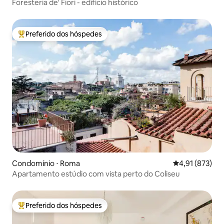
Foresteria de' Fiori - edifício histórico
Preferido dos hóspedes
Entre os melhores preferidos dos hóspedes
Condomínio ⋅ Roma
4,91 de uma av
4,91 (873)
Apartamento estúdio com vista perto do Coliseu
Preferido dos hóspedes
Entre os melhores preferidos dos hóspedes