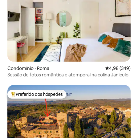
Condomínio ⋅ Roma
4,98 de uma ava
4,98 (349)
Sessão de fotos romântica e atemporal na colina Janículo
Preferido dos hóspedes
Entre os melhores preferidos dos hóspedes