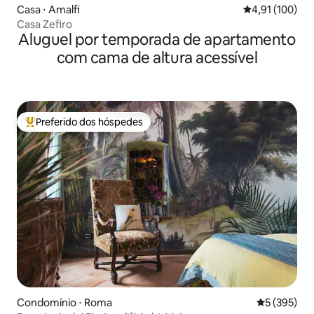
Casa ⋅ Amalfi
4,91 de uma av
4,91 (100)
Casa Zefiro
Aluguel por temporada de apartamento
com cama de altura acessível
Preferido dos hóspedes
Entre os melhores preferidos dos hóspedes
Condomínio ⋅ Roma
5 de uma av
5 (395)