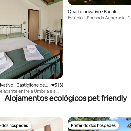
Quarto privativo ⋅ Bacoli
Estúdio – Pousada Acherusia,
Flégreos
 média de 5, 9 avaliações
vativo ⋅ Castiglione del
5 de uma avaliação média de 5, 5 avalia
5 (5)
elaxante entre a Úmbria e a
Alojamentos ecológicos pet friendly
o dos hóspedes
Preferido dos hóspedes
o dos hóspedes
Preferido dos hóspedes