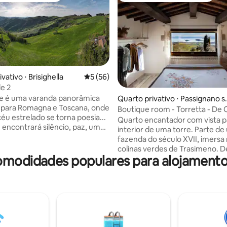
vativo ⋅ Brisighella
5 de uma avaliação média de 5, 56 avalia
5 (56)
édia de 5, 221 avaliações
le 2
lle é uma varanda panorâmica
Quarto privativo ⋅ Passignano s
 para Romagna e Toscana, onde
Trasimeno
Boutique room - Torretta - De 
céu estrelado se torna poesia...
Colle
Quarto encantador com vista p
 encontrará silêncio, paz, um
interior de uma torre. Parte d
acolhedor e agradável onde
fazenda do século XVII, imersa
 se sentir em casa. Café da
colinas verdes de Trasimeno. D
vista (incluído) e jantar
omodidades populares para alojamento
quartos da propriedade você 
 com a família ao pôr do sol são
das vistas mais espetaculares s
ias inesquecíveis! A casa
Lago Trasimeno e a paisagem a
um quarto com banheiro
piscina de borda infinita compa
hado e, para aqueles que
pelos hóspedes se confunde c
 transporte público, um serviço
horizonte, oferecendo uma ex
orte está disponível da estação
única. A propriedade está cerc
a e de volta.
nossos olivais e vinhedos orgân