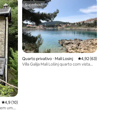
Superhost
Superhost
ções
Quarto privativo ⋅ Mali Losinj
4,92 de uma avaliação
4,92 (63)
Villa Galija Mali Lošinj quarto com vista
para o mar 1
4,9 de uma avaliação média de 5, 10 avaliações
4,9 (10)
s em um