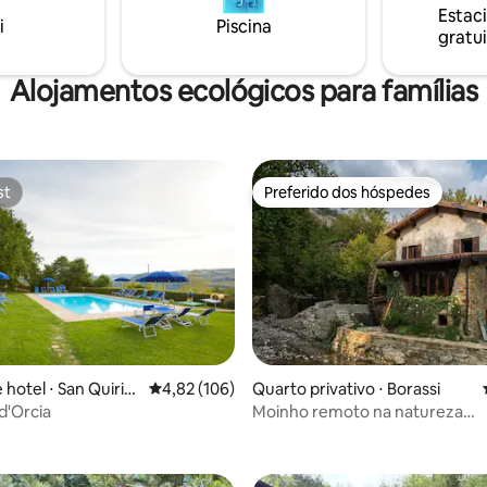
Estac
oferecem excelências do territ
i
Piscina
gratui
você pode degustar no local
Alojamentos ecológicos para famílias
st
Preferido dos hóspedes
st
Preferido dos hóspedes
hotel ⋅ San Quiric
4,82 de uma avaliação média de 5, 106 avalia
4,82 (106)
Quarto privativo ⋅ Borassi
 d'Orcia
Moinho remoto na natureza
média de 5, 58 avaliações
Cir0614600001