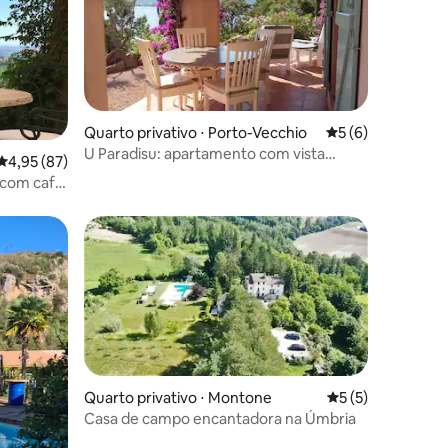
Quarto privativo ⋅ Porto-Vecchio
5 de uma avaliaçã
5 (6)
U Paradisu: apartamento com vista
ções
4,95 de uma avaliação média de 5, 87 avaliações
4,95 (87)
panorâmica
 com café
Quarto privativo ⋅ Montone
5 de uma avaliaçã
5 (5)
Casa de campo encantadora na Úmbria
ções