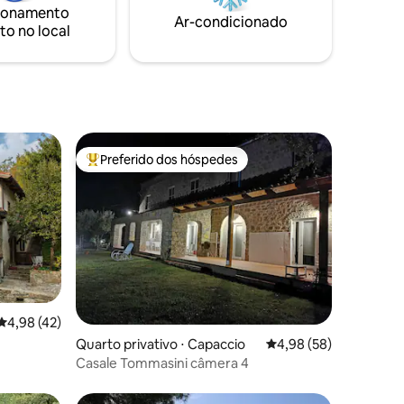
ionamento
ório que
certificados à base de virucida. Limpeza
Ar-condicionado
to no local
e higienização 100%
Preferido dos hóspedes
Entre os melhores preferidos dos hóspedes
ções
4,98 de uma avaliação média de 5, 42 avaliações
4,98 (42)
Quarto privativo ⋅ Capaccio
4,98 de uma avaliação
4,98 (58)
Casale Tommasini câmera 4