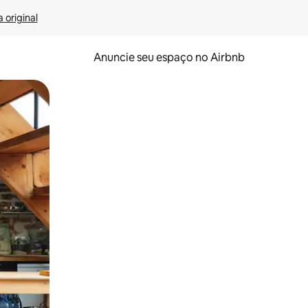
 original
Anuncie seu espaço no Airbnb
 deslizando o dedo na tela.