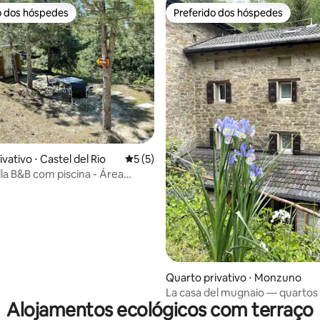
o dos hóspedes
Preferido dos hóspedes
o dos hóspedes
Preferido dos hóspedes
média de 5, 28 avaliações
vativo ⋅ Castel del Rio
5 de uma avaliação média de 5, 5 avalia
5 (5)
lla B&B com piscina - Área
Quarto privativo ⋅ Monzuno
La casa del mugnaio — quarto
Alojamentos ecológicos com terraço
moinho à beira do rio