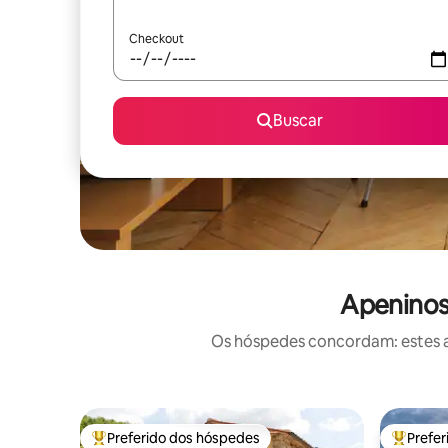
Checkout
Buscar
Apeninos
Os hóspedes concordam: estes a
Preferido dos hóspedes
Prefe
Entre os melhores preferidos dos hóspedes
Entre os