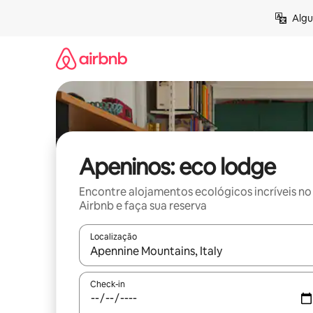
Pular
Algu
para
o
conteúdo
Apeninos: eco lodge
Encontre alojamentos ecológicos incríveis no
Airbnb e faça sua reserva
Localização
Quando os resultados estiverem disponíveis, expl
Check-in