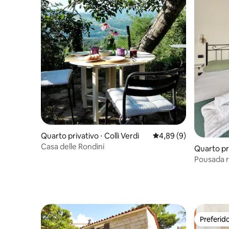
Quarto privativo ⋅ Colli Verdi
4,89 de uma avaliação
4,89 (9)
Casa delle Rondini
Quarto pri
Lago
Pousada r
Toscana
Preferid
Preferid