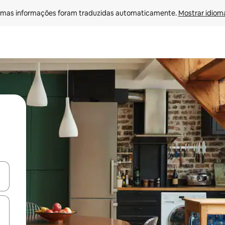
mas informações foram traduzidas automaticamente. 
Mostrar idioma
ore-os usando as seta para cima e para baixo do teclado ou tocando e