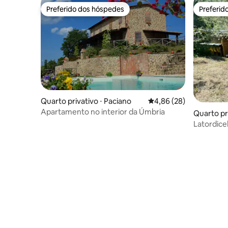
Preferido dos hóspedes
Preferid
Preferido dos hóspedes
Preferid
Quarto privativo ⋅ Paciano
4,86 de uma avaliação 
4,86 (28)
Apartamento no interior da Úmbria
Quarto pri
Latordice
Glamping