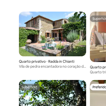
Superho
Superho
Quarto privativo ⋅ Radda in Chianti
Vila de pedra encantadora no coração de
Quarto pr
Chianti
Quarto tr
mobilado
Superhost
Preferid
Superhost
Preferid