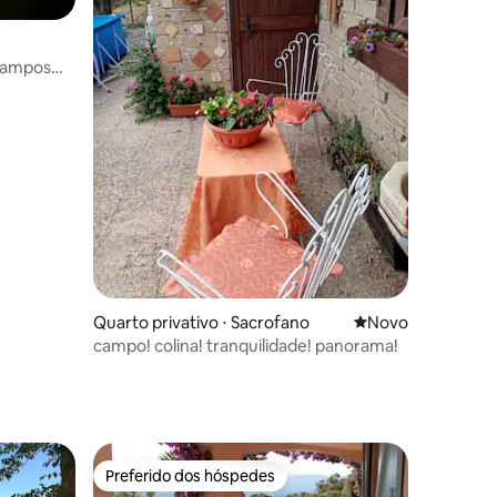
 Campos
ções
Quarto privativo ⋅ Sacrofano
Novo lugar para fi
Novo
campo! colina! tranquilidade! panorama!
Preferido dos hóspedes
Preferido dos hóspedes