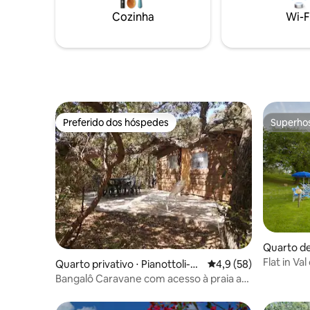
fluentemente Café da manhã não
Cozinha
Wi-F
disponível de 4 a 12 de novembro
Preferido dos hóspedes
Superho
Preferido dos hóspedes
Superho
Quarto de 
o
Flat in Val
Quarto privativo ⋅ Pianottoli-C
4,9 de uma avaliação 
4,9 (58)
aldarello
Bangalô Caravane com acesso à praia a
pé