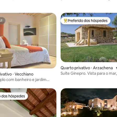
st
Preferido dos hóspedes
st
Entre os melhores preferidos d
Quarto privativo ⋅ Arzachena
Suíte Ginepro. Vista para o mar
ivativo ⋅ Vecchiano
pela natureza
iplo com banheiro e jardim
o dos hóspedes
o dos hóspedes