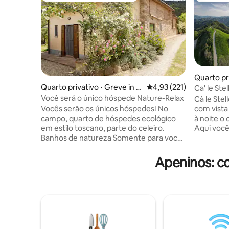
Quarto pri
Quarto privativo ⋅ Greve in C
4,93 de uma avaliação m
4,93 (221)
Ca' le Stel
hianti
Você será o único hóspede Nature-Relax
Cà le Ste
Vocês serão os únicos hóspedes! No
com vista
campo, quarto de hóspedes ecológico
à noite o 
em estilo toscano, parte do celeiro.
Aqui você
Banhos de natureza Somente para você:
ambiente 
Quarto aconchegante com Wi-Fi,
você pode
banheiro privativo com chuveiro, telas de
manhã com 
Apeninos: c
mosquitos nas janelas e porta, ventilador,
(opcional)
entrada e jardim privados, mesa,
experiênc
assentos, espreguiçadeiras, guarda-sol,
oferece 
cozinha externa e chuveiro. Extra: café
compartil
da manhã caseiro orgânico, xiatsu ou
viajam de
massagens,jantar, culinária/aulas de
de transp
italiano Impostos turísticos Eu falo inglês
para a cas