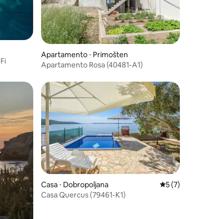
ções
Apartamento ⋅ Primošten
Fi
Apartamento Rosa (40481-A1)
ções
Casa ⋅ Dobropoljana
5 de uma avaliaçã
5 (7)
Casa Quercus (79461-K1)