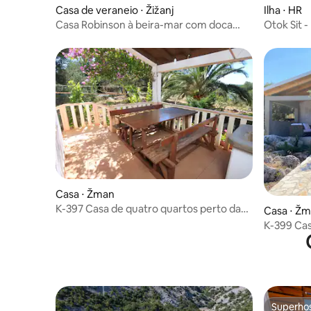
Casa de veraneio ⋅ Žižanj
Ilha ⋅ HR
Casa Robinson à beira-mar com doca
Otok Sit 
privativa
Casa ⋅ Žman
K-397 Casa de quatro quartos perto da
Casa ⋅ Ž
praia Krknata, Dugi
K-399 Cas
praia Krk
Superho