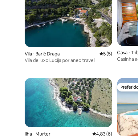
Superho
Casa ⋅ Tri
Vila ⋅ Barić Draga
5 de uma avaliação
5 (5)
Casinha 
Vila de luxo Lucija por aneo travel
piscina Ivi
Preferid
Preferid
Ilha ⋅ Murter
4,83 de uma avaliação
4,83 (6)