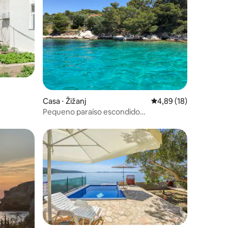
ções
Casa ⋅ Žižanj
4,89 de uma avaliação
4,89 (18)
Pequeno paraíso escondido
contemporâneo