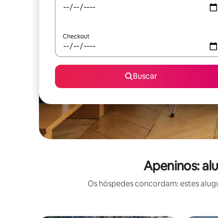
Checkout
Buscar
Apeninos: al
Os hóspedes concordam: estes alugué