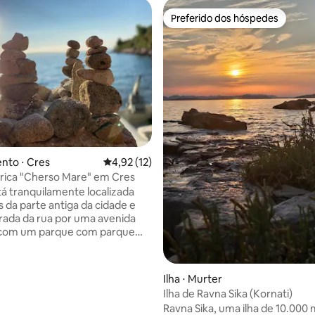
Preferido dos hóspedes
Preferido dos hóspedes
 média de 5, 5 avaliações
nto ⋅ Cres
4,92 de uma avaliação média de 5, 12 avalia
4,92 (12)
órica "Cherso Mare" em Cres
tá tranquilamente localizada
s da parte antiga da cidade e
rada da rua por uma avenida
 com um parque com parque
Todas as instalações em Cres,
a parte antiga da cidade, com
aurantes, lojas e mercados,
Ilha ⋅ Murter
ma curta distância a pé ou de
Ilha de Ravna Sika (Kornati)
 também se aplica
Ravna Sika, uma ilha de 10.000 
 de praias, ao porto de pesca ou