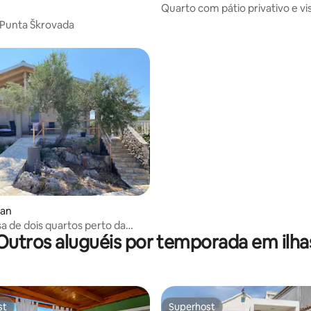
Quarto com pátio privativo e vi
mar em Giglio
- Punta Škrovada
man
a de dois quartos perto da
Outros aluguéis por temporada em ilha
nata, Dugi
st
Superhost