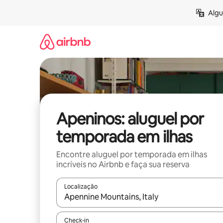
Pular
Algu
para
o
conteúdo
Apeninos: aluguel por
temporada em ilhas
Encontre aluguel por temporada em ilhas
incríveis no Airbnb e faça sua reserva
Localização
Quando os resultados estiverem disponíveis, expl
Check-in