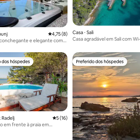
Casa ⋅ Sali
bunj
4,75 de uma avaliação média de 5, 8 avalia
4,75 (8)
 média de 5, 5 avaliações
Casa agradável em Sali com Wi-
aconchegante e elegante com
nj - 5
o dos hóspedes
Preferido dos hóspedes
o dos hóspedes
Preferido dos hóspedes
k Radelj
5 de uma avaliação média de 5, 16 avalia
5 (16)
uxo em frente à praia em
média de 5, 18 avaliações
le