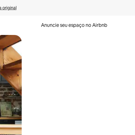
 original
Anuncie seu espaço no Airbnb
 deslizando o dedo na tela.