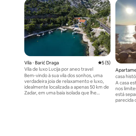
Vila ⋅ Barić Draga
5 de uma avaliação
5 (5)
Vila de luxo Lucija por aneo travel
Apartame
Bem-vindo à sua vila dos sonhos, uma
casa hist
verdadeira joia de relaxamento e luxo,
A casa es
idealmente localizada a apenas 50 km de
nos limite
Zadar, em uma baía isolada que lhe
está sepa
oferece privacidade e tranquilidade
parecida
absolutas. Esta magnífica vila foi
infantil. 
recentemente completamente
bem como 
renovada e possui seis quartos com
seus rest
design requintado, cada um equipado
estão a u
com seu próprio banheiro para lhe
bicicleta da casa. Isso
proporcionar o máximo conforto e
às milhas