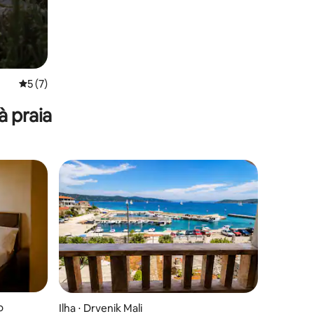
5 de uma avaliação média de 5, 7 avaliações
5 (7)
à praia
o
Ilha ⋅ Drvenik Mali