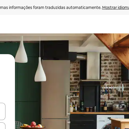
mas informações foram traduzidas automaticamente. 
Mostrar idioma
ore-os usando as seta para cima e para baixo do teclado ou tocando e