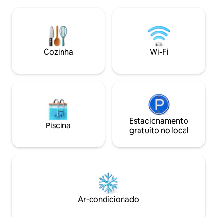
estar com paredes de janelas, sofás
os monumentos e 
confortáveis, cozinha profissional para
curta distância a pé. 🛗❌Como este 
seu próprio uso. Podemos organizar
edifício histórico
visitas e degustações na vinícola, aulas
elevador. O anfitr
de culinária e jantares privados. NOVA
carregar sua bag
banheira quente de frente para o topo
Cozinha
Wi-Fi
verde da colina! Experimente a Toscana
como um local, com seu anfitrião local!
Estacionamento
Piscina
gratuito no local
Ar-condicionado