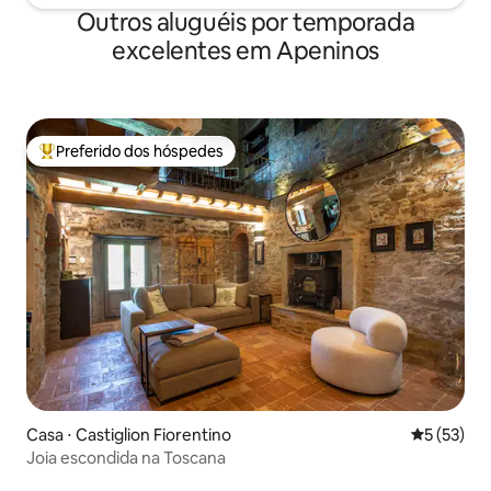
Outros aluguéis por temporada
excelentes em Apeninos
Preferido dos hóspedes
Entre os melhores preferidos dos hóspedes
Casa ⋅ Castiglion Fiorentino
5 de uma a
5 (53)
Joia escondida na Toscana