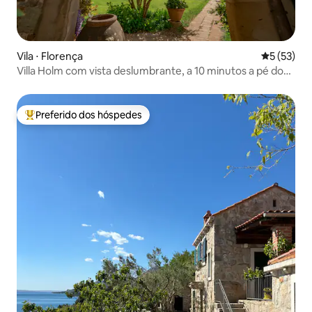
Vila ⋅ Florença
5 de uma a
5 (53)
Villa Holm com vista deslumbrante, a 10 minutos a pé do
centro da cidade
Preferido dos hóspedes
Entre os melhores preferidos dos hóspedes