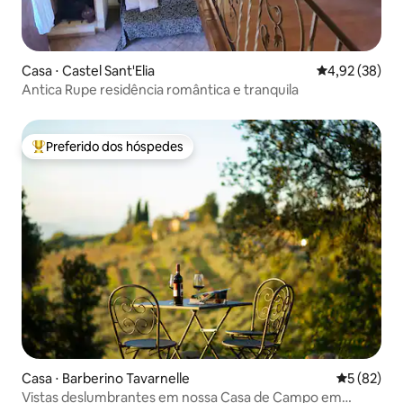
Casa ⋅ Castel Sant'Elia
4,92 de uma a
4,92 (38)
Antica Rupe residência romântica e tranquila
Preferido dos hóspedes
Entre os melhores preferidos dos hóspedes
Casa ⋅ Barberino Tavarnelle
5 de uma a
5 (82)
Vistas deslumbrantes em nossa Casa de Campo em