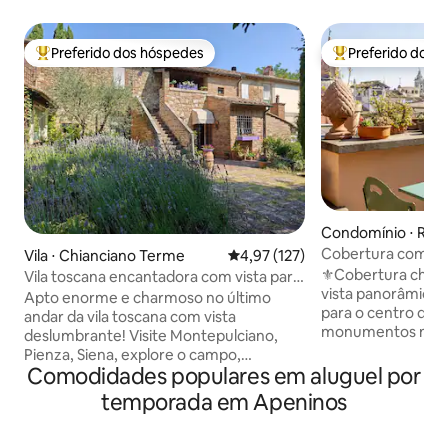
Preferido dos hóspedes
Preferido dos 
Entre os melhores preferidos dos hóspedes
Entre os melhore
Condomínio ⋅ Ro
Cobertura com vis
Vila ⋅ Chianciano Terme
4,97 de uma avaliação média de 
4,97 (127)
os monumentos d
⚜️Cobertura char
Vila toscana encantadora com vista para
vista panorâmica d
família e amigos
Apto enorme e charmoso no último
para o centro de 
andar da vila toscana com vista
monumentos mais imp
deslumbrante! Visite Montepulciano,
estará no coração
Pienza, Siena, explore o campo,
andar do histórico
Comodidades populares em aluguel por
vinhedos e fontes termais, caminhadas
Montevecchio, do 
ou e-bike, passeando ou dirigindo! Duas
temporada em Apeninos
na histórica Via dei Coron
suítes espaçosas com camas de alta
pode aproveitar R
qualidade e banheiro privativo. Sala de
pé, sem usar tran