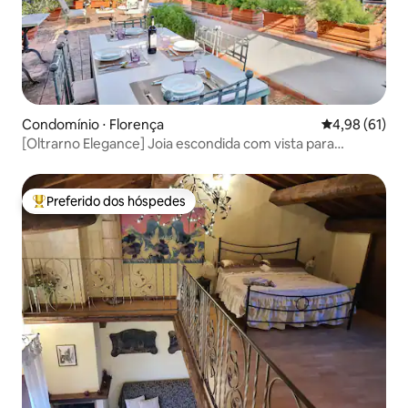
Condomínio ⋅ Florença
4,98 de uma a
4,98 (61)
[Oltrarno Elegance] Joia escondida com vista para
Florença
Preferido dos hóspedes
Entre os melhores preferidos dos hóspedes