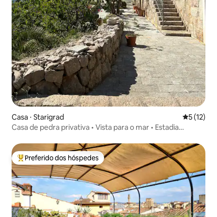
Casa ⋅ Starigrad
5 de uma a
5 (12)
Casa de pedra privativa • Vista para o mar • Estadia
tranquila
Preferido dos hóspedes
Entre os melhores preferidos dos hóspedes