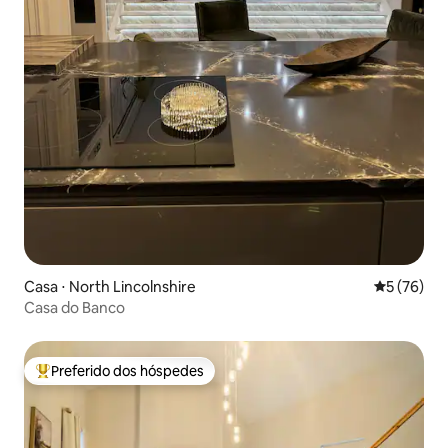
Casa ⋅ North Lincolnshire
5 de uma a
5 (76)
Casa do Banco
Preferido dos hóspedes
Entre os melhores preferidos dos hóspedes