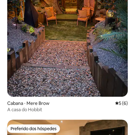
Cabana ⋅ Mere Brow
5 de uma 
5 (6)
A casa do Hobbit
Preferido dos hóspedes
Preferido dos hóspedes