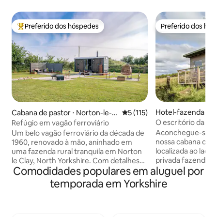
Preferido dos hóspedes
Preferido dos hó
Entre os melhores preferidos dos hóspedes
Preferido dos hó
Hotel-fazenda ⋅ L
Cabana de pastor ⋅ Norton-le-C
5 de uma avaliação média de 
5 (115)
lay
O escritório da fa
Refúgio em vagão ferroviário
Cronkshaw Fold F
Aconchegue-se em
Um belo vagão ferroviário da década de
nossa cabana com
1960, renovado à mão, aninhado em
localizada ao lado 
uma fazenda rural tranquila em Norton
privada fazenda. D
le Clay, North Yorkshire. Com detalhes
Comodidades populares em aluguel por
panorâmicas para 
sob medida, nosso refúgio exclusivo
na varanda, acon
dispõe de uma luxuosa cama de casal
temporada em Yorkshire
frente ao fogo, 
com TV, uma cozinha totalmente
sob o edredom de
equipada, banheiro com chuveiro e uma
luzes de fadas. Banheira de
aconchegante lareira a lenha. Lá fora,
hidromassagem pri
desfrute do espaço privativo cercado