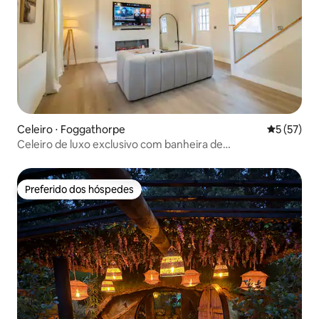
Celeiro ⋅ Foggathorpe
5 de uma a
5 (57)
Celeiro de luxo exclusivo com banheira de
hidromassagem a lenha privativa
Preferido dos hóspedes
Preferido dos hóspedes