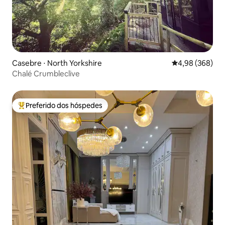
Casebre ⋅ North Yorkshire
4,98 de uma ava
4,98 (368)
Chalé Crumbleclive
Preferido dos hóspedes
Entre os melhores preferidos dos hóspedes