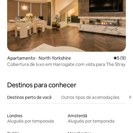
Apartamento ⋅ North Yorkshire
5 de uma 
5 (9)
Cobertura de luxo em Harrogate com vista para The Stray
Destinos para conhecer
Destinos perto de você
Outros tipos de acomodações
Pr
Londres
Amsterdã
Aluguéis por temporada
Aluguéis por temporada