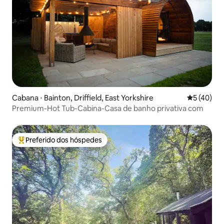
Cabana ⋅ Bainton, Driffield, East Yorkshire
5 de uma a
5 (40)
Premium-Hot Tub-Cabina-Casa de banho privativa com
Preferido dos hóspedes
Entre os melhores preferidos dos hóspedes