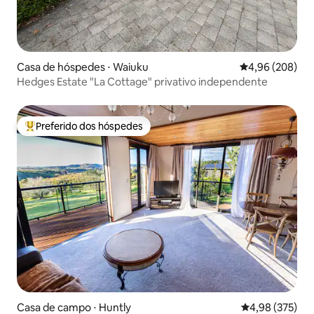
Casa de hóspedes ⋅ Waiuku
4,96 de uma ava
4,96 (208)
Hedges Estate "La Cottage" privativo independente
Preferido dos hóspedes
Entre os melhores preferidos dos hóspedes
Casa de campo ⋅ Huntly
4,98 de uma av
4,98 (375)