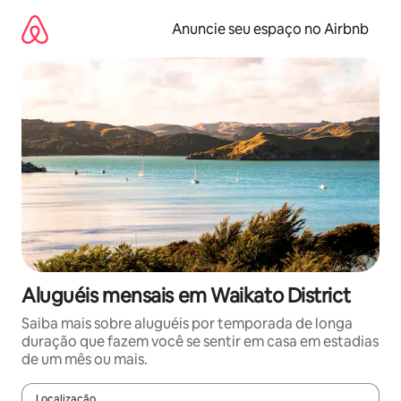
Pular
para
Anuncie seu espaço no Airbnb
o
conteúdo
Aluguéis mensais em Waikato District
Saiba mais sobre aluguéis por temporada de longa
duração que fazem você se sentir em casa em estadias
de um mês ou mais.
Localização