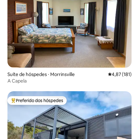
Suíte de hóspedes ⋅ Morrinsville
4,87 de uma av
4,87 (181)
A Capela
Preferido dos hóspedes
Entre os melhores preferidos dos hóspedes