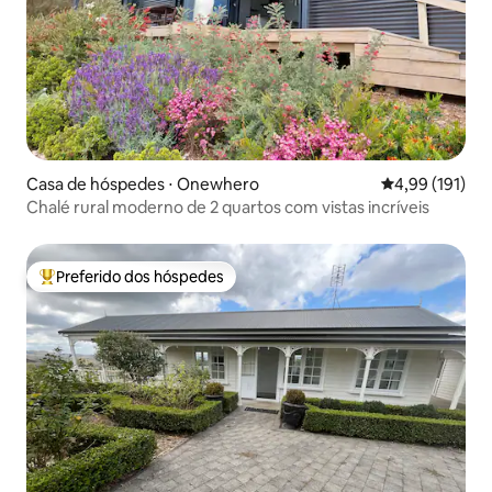
Casa de hóspedes ⋅ Onewhero
4,99 de uma av
4,99 (191)
Chalé rural moderno de 2 quartos com vistas incríveis
Preferido dos hóspedes
Entre os melhores preferidos dos hóspedes