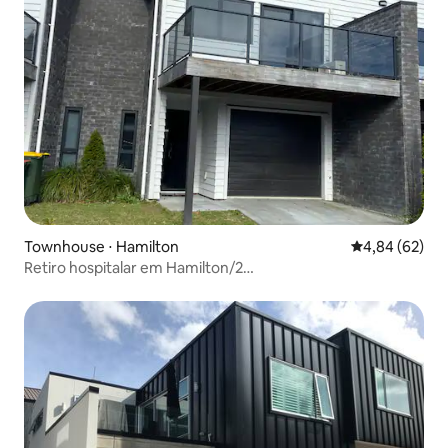
Townhouse ⋅ Hamilton
4,84 de uma a
4,84 (62)
Retiro hospitalar em Hamilton/2
quartos/acolhedor/moderno