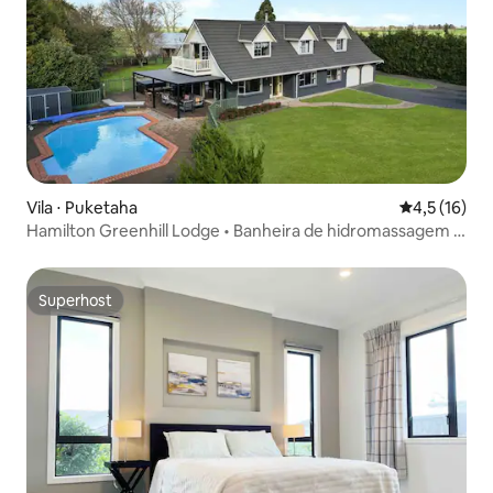
Vila ⋅ Puketaha
4,5 de uma a
4,5 (16)
Hamilton Greenhill Lodge • Banheira de hidromassagem e
lareira
Superhost
Superhost