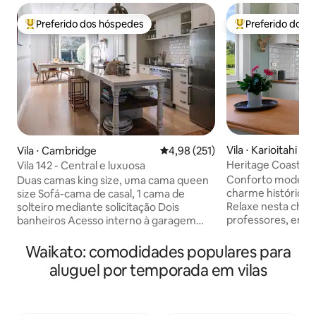
Preferido dos hóspedes
Preferido dos 
Entre os melhores preferidos dos hóspedes
Entre os melhore
Vila ⋅ Karioitahi
Vila ⋅ Cambridge
4,98 de uma avaliação média de 
4,98 (251)
Heritage Coastal 
Vila 142 - Central e luxuosa
ar livre com vista
Conforto modern
Duas camas king size, uma cama queen
charme histórico do
size Sofá-cama de casal, 1 cama de
Relaxe nesta char
solteiro mediante solicitação Dois
professores, em u
banheiros Acesso interno à garagem
privativa. Desfrut
com fechadura A uma curta distância a
com uma vista incr
pé da cidade Ar-condicionado
Waikato: comodidades populares para
junto à fogueira e
canalizado para cada quarto Cobertores
aluguel por temporada em vilas
jardins da casa d
elétricos Churrasqueira Panela de arroz
minutos da praia d
Smart TV 5 minutos a pé do vilarejo
Karioitahi, do Cas
Consulte sobre animais de estimação
Bersantai Day Spa,
Cozinha totalmente equipada Máquina