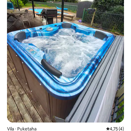
Vila ⋅ Puketaha
4,75 de uma 
4,75 (4)