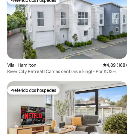
Preferido dos hóspedes
Preferido dos hóspedes
Vila ⋅ Hamilton
4,89 de uma av
4,89 (168)
River City Retreat! Camas centrais e king! - Por KOSH
Preferido dos hóspedes
Preferido dos hóspedes