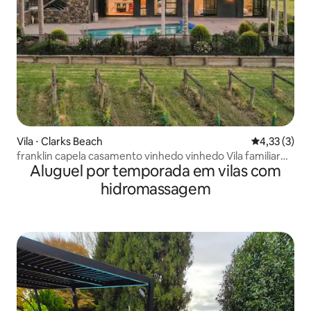
Vila ⋅ Clarks Beach
4,33 de uma 
4,33 (3)
franklin capela casamento vinhedo vinhedo Vila familiar
Aluguel por temporada em vilas com
aconchegante
hidromassagem