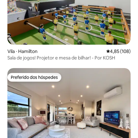
Vila ⋅ Hamilton
4,85 de uma av
4,85 (108)
Sala de jogos! Projetor e mesa de bilhar! - Por KOSH
Preferido dos hóspedes
Preferido dos hóspedes