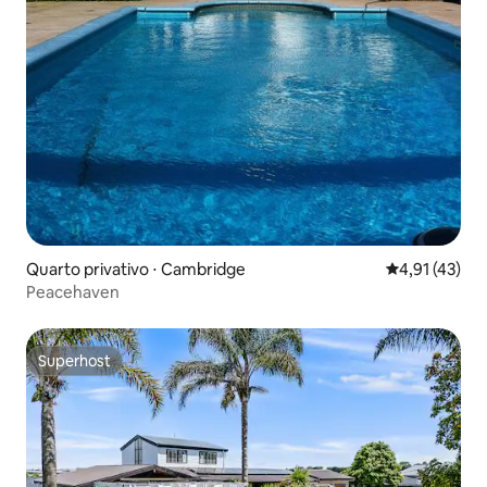
Quarto privativo ⋅ Cambridge
4,91 de uma a
4,91 (43)
Peacehaven
Superhost
Superhost