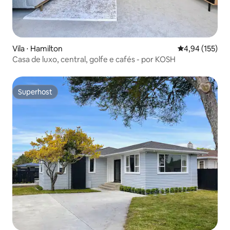
Vila ⋅ Hamilton
4,94 de uma av
4,94 (155)
Casa de luxo, central, golfe e cafés - por KOSH
Superhost
Superhost