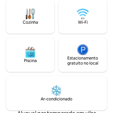
no banho de gelo 
Nespresso Toalhas/xampu/gel de
poucos minutos do
banho/2 secadores de cabelo Berço
Waiuku, mas priva
portátil mediante solicitação Wi-Fi
para escapadas ro
ilimitado Garagem, com controle
Cozinha
Wi-Fi
casamento ou retir
remoto Estacione também na entrada
da garagem Máquina de lavar roupas
Varal Secadora 2 bikes Jardim
seguro/privativo nos fundos
Estacionamento
Piscina
gratuito no local
Ar-condicionado