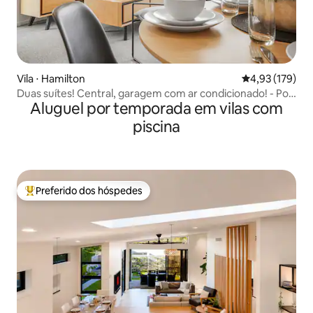
Vila ⋅ Hamilton
4,93 de uma av
4,93 (179)
Duas suítes! Central, garagem com ar condicionado! - Por
Aluguel por temporada em vilas com
KOSH
piscina
Preferido dos hóspedes
Entre os melhores preferidos dos hóspedes