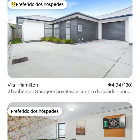
Preferido dos hóspedes
Entre os melhores preferidos dos hóspedes
Vila ⋅ Hamilton
4,94 de uma av
4,94 (130)
2 banheiros! Garagem privativa e centro da cidade - por
KOSH
Preferido dos hóspedes
Preferido dos hóspedes