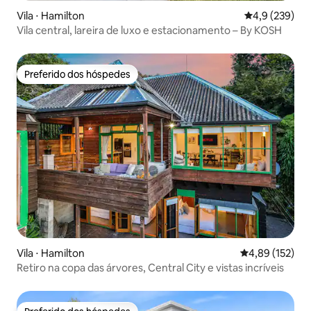
Vila ⋅ Hamilton
4,9 de uma av
4,9 (239)
Vila central, lareira de luxo e estacionamento – By KOSH
Preferido dos hóspedes
Preferido dos hóspedes
Vila ⋅ Hamilton
4,89 de uma av
4,89 (152)
Retiro na copa das árvores, Central City e vistas incríveis