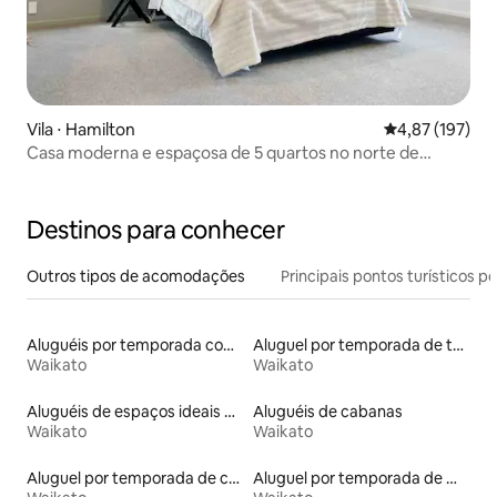
Vila ⋅ Hamilton
4,87 de uma av
4,87 (197)
Casa moderna e espaçosa de 5 quartos no norte de
Hamilton
Destinos para conhecer
Outros tipos de acomodações
Principais pontos turísticos po
Aluguéis por temporada com acesso à praia
Aluguel por temporada de townhouses
Waikato
Waikato
Aluguéis de espaços ideais para famílias
Aluguéis de cabanas
Waikato
Waikato
Aluguel por temporada de casas de hóspedes
Aluguel por temporada de microcasas