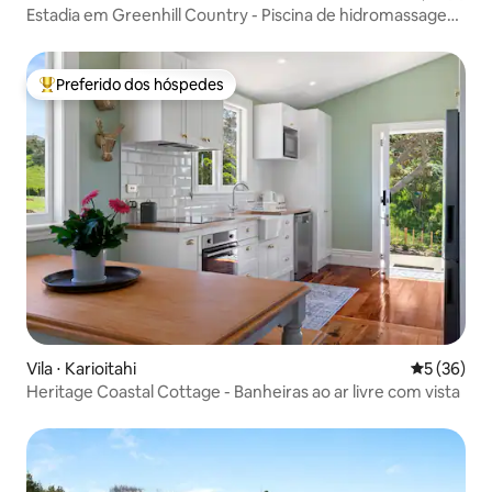
Estadia em Greenhill Country - Piscina de hidromassagem
e lareira
Preferido dos hóspedes
Entre os melhores preferidos dos hóspedes
Vila ⋅ Karioitahi
5 de uma a
5 (36)
Heritage Coastal Cottage - Banheiras ao ar livre com vista