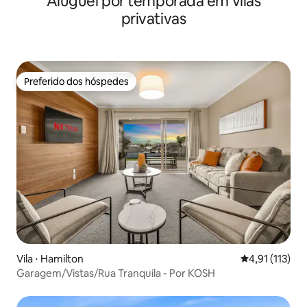
Aluguel por temporada em vilas
privativas
Preferido dos hóspedes
Preferido dos hóspedes
Vila ⋅ Hamilton
4,91 de uma av
4,91 (113)
Garagem/Vistas/Rua Tranquila - Por KOSH