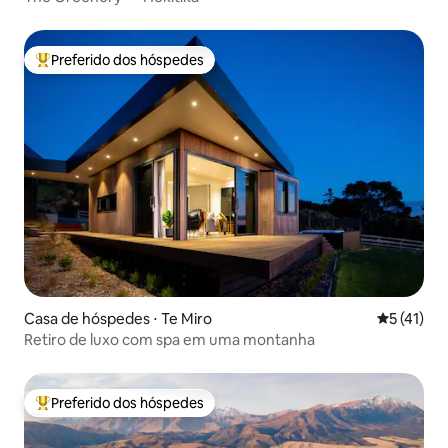
Preferido dos hóspedes
Entre os melhores preferidos dos hóspedes
Casa de hóspedes ⋅ Te Miro
5 de uma a
5 (41)
Retiro de luxo com spa em uma montanha
Preferido dos hóspedes
Entre os melhores preferidos dos hóspedes