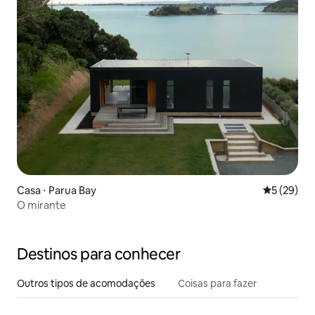
Casa ⋅ Parua Bay
5 de uma a
5 (29)
O mirante
Destinos para conhecer
Outros tipos de acomodações
Coisas para fazer