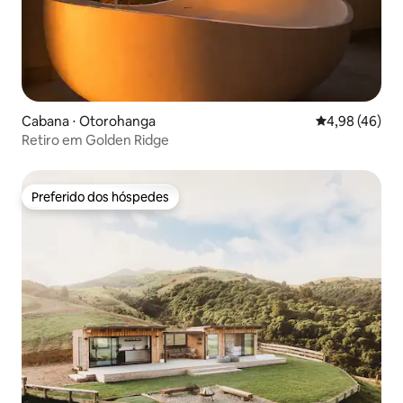
Cabana ⋅ Otorohanga
4,98 de uma a
4,98 (46)
Retiro em Golden Ridge
Preferido dos hóspedes
Preferido dos hóspedes