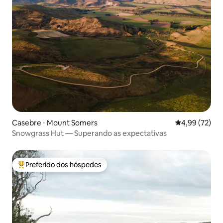
Casebre ⋅ Mount Somers
4,99 de uma a
4,99 (72)
Snowgrass Hut — Superando as expectativas
Preferido dos hóspedes
Entre os melhores preferidos dos hóspedes