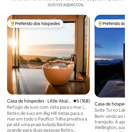
outros aspectos.
Preferido dos hóspedes
Preferido dos 
Entre os melhores preferidos dos hóspedes
Entre os melhore
Casa de hóspedes ⋅ Little Akalo
5 de uma avaliação média de 
5 (168)
Casa de hóspedes
a
Refúgio de luxo com vista para o mar |
n Lake
Suíte Tui no Lake
Praia privativa
Retiro de luxo em Big Hill Vistas para o
Wairarapa
Bem-vindo ao noss
mar em todo o Pacífico Trilha privativa a
tranquilo. A apenas 60 minutos de
pé até uma praia isolada Banheira
Wellington, sua su
grande para duas pessoas Retiro