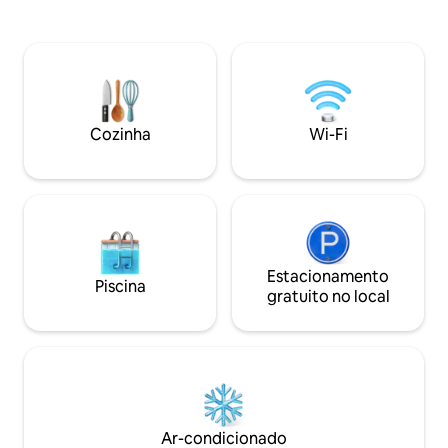
turistas. Bem equipado com: -Uma
vista para o estuá
cozinha completa - Dois banheiros
Rangitahi. Uma tr
privativos - Duas camas king - Smart TVs
frente à casa serp
Samsung 4K em todos os cômodos -
empreendimento e
Aquecimento e ar-condicionado em
Hut a 100 metros d
todos os cômodos -Lavadora/secadora -
descontraída da ci
Um estacionamento fora da rua -
uma curta caminh
Cozinha
Wi-Fi
Carregador universal para veículos
que é preenchida 
elétricos
cafés e restaurant
Estacionamento
Piscina
gratuito no local
Ar-condicionado