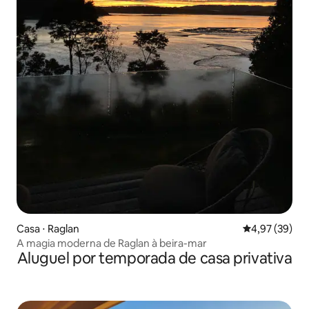
Casa ⋅ Raglan
4,97 de uma a
4,97 (39)
A magia moderna de Raglan à beira-mar
Aluguel por temporada de casa privativa