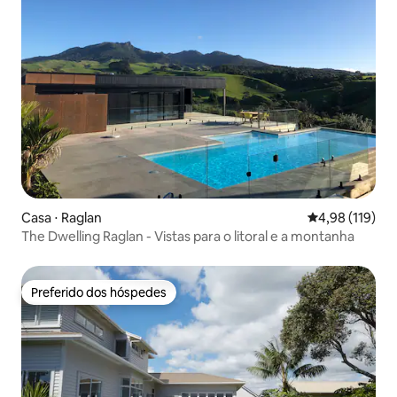
Casa ⋅ Raglan
4,98 de uma av
4,98 (119)
The Dwelling Raglan - Vistas para o litoral e a montanha
Preferido dos hóspedes
Preferido dos hóspedes