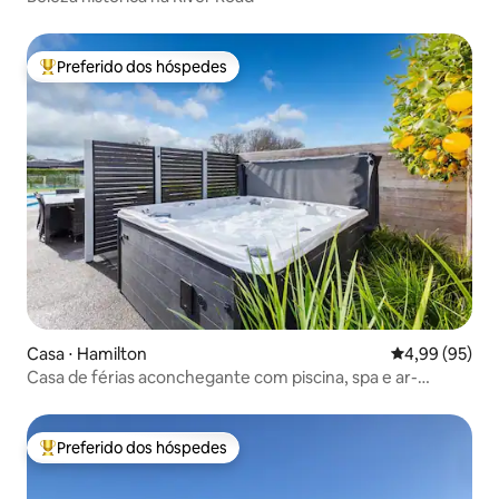
Preferido dos hóspedes
Entre os melhores preferidos dos hóspedes
Casa ⋅ Hamilton
4,99 de uma a
4,99 (95)
Casa de férias aconchegante com piscina, spa e ar-
condicionado em todos os quartos
Preferido dos hóspedes
Entre os melhores preferidos dos hóspedes