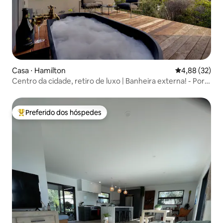
Casa ⋅ Hamilton
4,88 de uma a
4,88 (32)
Centro da cidade, retiro de luxo | Banheira externa! - Por
KOSH
Preferido dos hóspedes
Entre os melhores preferidos dos hóspedes