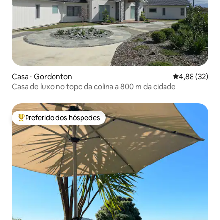
Casa ⋅ Gordonton
4,88 de uma a
4,88 (32)
Casa de luxo no topo da colina a 800 m da cidade
Preferido dos hóspedes
Entre os melhores preferidos dos hóspedes