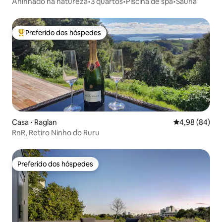
Aninhado na natureza•3 quartos•Piscina de spa•Sauna
Preferido dos hóspedes
Entre os melhores preferidos dos hóspedes
Casa ⋅ Raglan
4,98 de uma av
4,98 (84)
RnR, Retiro Ninho do Ruru
Preferido dos hóspedes
Preferido dos hóspedes