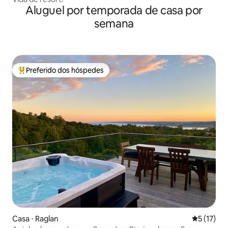
Aluguel por temporada de casa por
semana
Preferido dos hóspedes
Entre os melhores preferidos dos hóspedes
Casa ⋅ Raglan
5 de uma a
5 (17)