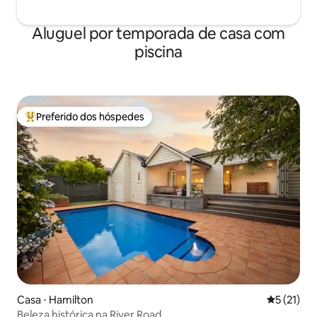
Aluguel por temporada de casa com
piscina
Preferido dos hóspedes
Entre os melhores preferidos dos hóspedes
Casa ⋅ Hamilton
5 de uma a
5 (21)
Beleza histórica na River Road