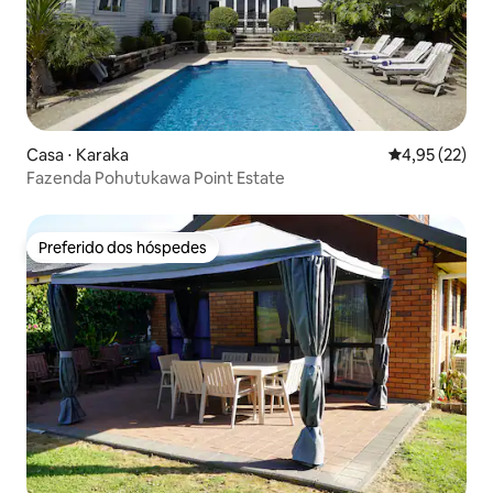
Casa ⋅ Karaka
4,95 de uma a
4,95 (22)
Fazenda Pohutukawa Point Estate
Preferido dos hóspedes
Preferido dos hóspedes