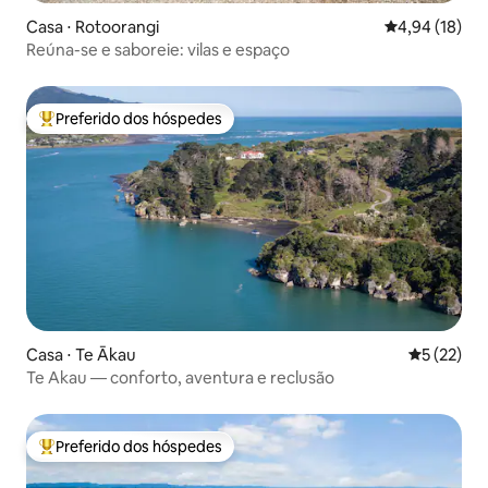
Casa ⋅ Rotoorangi
4,94 de uma a
4,94 (18)
Reúna-se e saboreie: vilas e espaço
Preferido dos hóspedes
Entre os melhores preferidos dos hóspedes
Casa ⋅ Te Ākau
5 de uma a
5 (22)
Te Akau — conforto, aventura e reclusão
Preferido dos hóspedes
Entre os melhores preferidos dos hóspedes