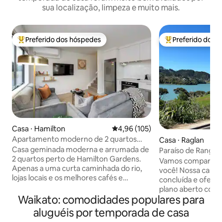
sua localização, limpeza e muito mais.
Preferido dos hóspedes
Preferido dos 
Entre os melhores preferidos dos hóspedes
Entre os melhore
Casa ⋅ Hamilton
4,96 de uma avaliação média de 
4,96 (105)
Apartamento moderno de 2 quartos
Casa ⋅ Raglan
perto de jardins e cafés
Casa geminada moderna e arrumada de
Paraíso de Rangita
2 quartos perto de Hamilton Gardens.
Vamos compartilh
Apenas a uma curta caminhada do rio,
você! Nossa casa 
lojas locais e os melhores cafés e
concluída e ofere
restaurantes de Hamilton East.
plano aberto com 
Localizada a apenas 2 km do centro da
Waikato: comodidades populares para
metros de distânci
cidade, esta base limpa e confortável é
praticarem SUP e
aluguéis por temporada de casa
ideal para viajantes de negócios e
você relaxa em n