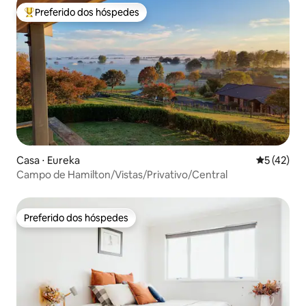
Preferido dos hóspedes
Entre os melhores preferidos dos hóspedes
Casa ⋅ Eureka
5 de uma a
5 (42)
Campo de Hamilton/Vistas/Privativo/Central
Preferido dos hóspedes
Preferido dos hóspedes