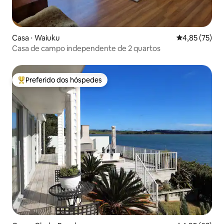
Casa ⋅ Waiuku
4,85 de uma a
4,85 (75)
Casa de campo independente de 2 quartos
Preferido dos hóspedes
Entre os melhores preferidos dos hóspedes