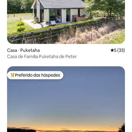
Casa ⋅ Puketaha
5 de uma a
5 (33)
Casa de Família Puketaha de Peter
Preferido dos hóspedes
Entre os melhores preferidos dos hóspedes