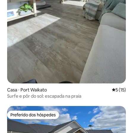
Casa ⋅ Port Waikato
5 de uma a
5 (15)
Surfe e pôr do sol: escapada na praia
Preferido dos hóspedes
Preferido dos hóspedes