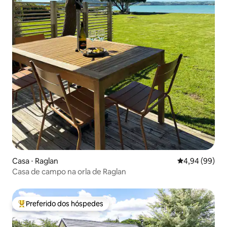
Casa ⋅ Raglan
4,94 de uma av
4,94 (99)
Casa de campo na orla de Raglan
Preferido dos hóspedes
Entre os melhores preferidos dos hóspedes