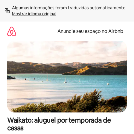
Pular
Algumas informações foram traduzidas automaticamente. 
para
Mostrar idioma original
o
conteúdo
Anuncie seu espaço no Airbnb
Waikato: aluguel por temporada de
casas