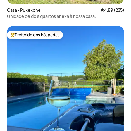
Casa ⋅ Pukekohe
4,89 de uma av
4,89 (235)
Unidade de dois quartos anexa à nossa casa.
Preferido dos hóspedes
Entre os melhores preferidos dos hóspedes