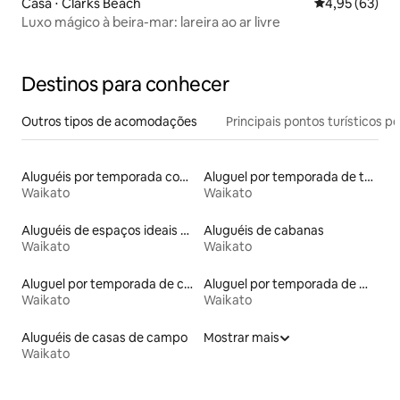
Casa ⋅ Clarks Beach
4,95 de uma a
4,95 (63)
Luxo mágico à beira-mar: lareira ao ar livre
Destinos para conhecer
Outros tipos de acomodações
Principais pontos turísticos po
Aluguéis por temporada com acesso à praia
Aluguel por temporada de townhouses
Waikato
Waikato
Aluguéis de espaços ideais para famílias
Aluguéis de cabanas
Waikato
Waikato
Aluguel por temporada de casas de hóspedes
Aluguel por temporada de microcasas
Waikato
Waikato
Aluguéis de casas de campo
Mostrar mais
Waikato