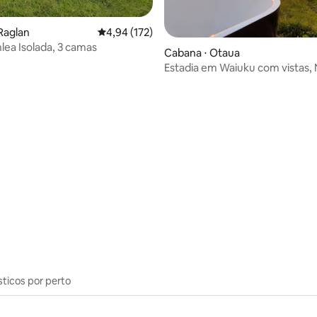
Raglan
4,94 de uma avaliação média de 5, 172 avalia
4,94 (172)
lea Isolada, 3 camas
Cabana ⋅ Otaua
Estadia em Waiuku com vistas,
 média de 5, 11 avaliações
Zelândia
sticos por perto