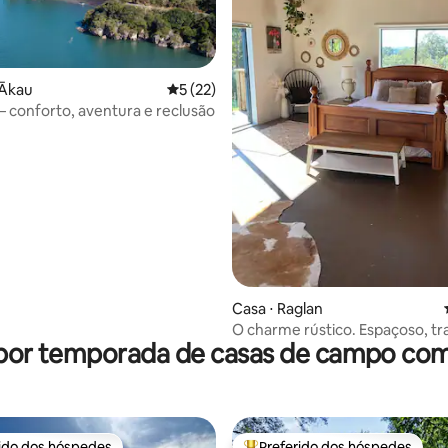
 Ākau
5 de uma avaliação média de 5, 22 avalia
5 (22)
 conforto, aventura e reclusão
 média de 5, 3 avaliações
Casa ⋅ Raglan
O charme rústico. Espaçoso, tr
 por temporada de casas de campo com
privado, natureza
rido dos hóspedes
Preferido dos hóspedes