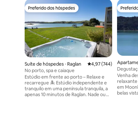
Preferido dos hóspedes
Preferid
Preferido dos hóspedes
Preferid
Apartame
Suíte de hóspedes ⋅ Raglan
4,97 de uma avaliação m
4,97 (744)
Degustaçã
No porto, spa e caiaque
vista em 
Venha des
Estúdio em frente ao porto – Relaxe e
relaxante
recarregue 🏝️ Estúdio independente e
em Moonli
tranquilo em uma península tranquila, a
belas vis
apenas 10 minutos de Raglan. Nade ou
sua própr
pesque no cais, reme até as Cataratas de
superior.
Okete (a cerca de 15 minutos do Airbnb)
placa quen
com caiaques gratuitos e relaxe na sua
e micro-o
própria banheira de hidromassagem com
continent
vista para o porto. Destaques: • Frente
uma curta
ao porto absoluto • Spa/banheira de
alguns de
hidromassagem privativa • Caiaques