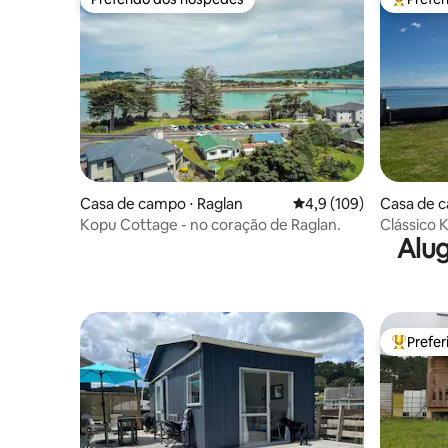
Preferido dos hóspedes
Entre os
Casa de campo ⋅ Raglan
4,9 de uma avaliação m
4,9 (109)
Casa de c
Kopu Cottage - no coração de Raglan.
Clássico K
Alug
Prefe
Entre os