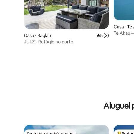
Casa ⋅ Te
Te Akau —
Casa ⋅ Raglan
5 de uma avaliação
5 (3)
JULZ - Refúgio no porto
Aluguel
Preferido dos hóspedes
Prefe