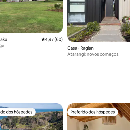
média de 5, 10 avaliações
raka
4,97 de uma avaliação média de 5, 60 avalia
4,97 (60)
ge
Casa ⋅ Raglan
Atarangi: novos começos.
rido dos hóspedes
Preferido dos hóspedes
 melhores preferidos dos hóspedes
Preferido dos hóspedes