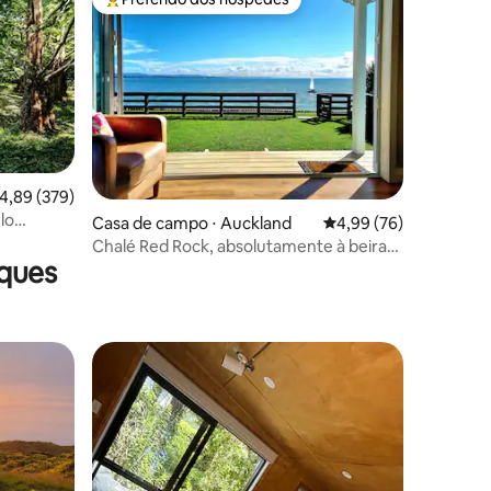
os hóspedes
Entre os melhores preferidos dos hóspedes
,89 de uma avaliação média de 5, 379 avaliações
4,89 (379)
lo
ções
Casa de campo ⋅ Auckland
4,99 de uma avaliação
4,99 (76)
Chalé Red Rock, absolutamente à beira-
aques
mar