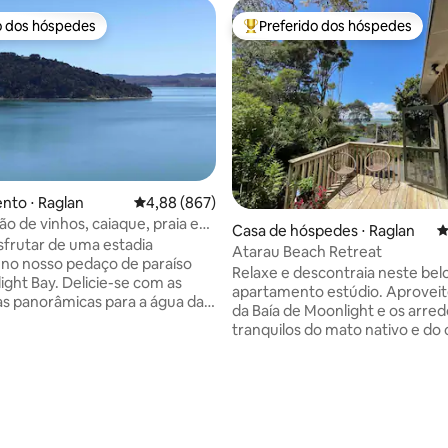
o dos hóspedes
Preferido dos hóspedes
o dos hóspedes
Entre os melhores preferidos d
nto ⋅ Raglan
4,88 de uma avaliação média de 5, 867 avalia
4,88 (867)
édia de 5, 744 avaliações
o de vinhos, caiaque, praia e
Casa de hóspedes ⋅ Raglan
4
Moonlight Bay
frutar de uma estadia
Atarau Beach Retreat
 no nosso pedaço de paraíso
Relaxe e descontraia neste bel
ght Bay. Delicie-se com as
apartamento estúdio. Aproveite
tas panorâmicas para a água da
da Baía de Moonlight e os arre
ia área de estar ou do convés
tranquilos do mato nativo e do
 Auto-contido com chá e café,
pássaros. Pegue a passarela privada para
te, panelas, frigideira elétrica
a baía para um mergulho, ou ve
ndas, café da manhã
uma perspectiva diferente usa
al por um pequeno custo. A
caiaques fornecidos para os hós
 distância a pé e descendo
vibrante município de Raglan fi
graus está uma área de praia
rápida viagem de carro de cinc