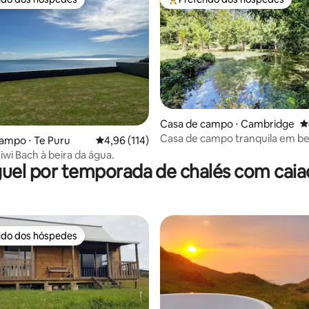
 melhores preferidos dos hóspedes
Entre os melhores preferidos d
Casa de campo ⋅ Cambridge
4
Casa de campo tranquila em be
édia de 5, 109 avaliações
ampo ⋅ Te Puru
4,96 de uma avaliação média de 5, 114 avalia
4,96 (114)
barranco de arbustos
iwi Bach à beira da água.
uel por temporada de chalés com cai
rido dos hóspedes
 melhores preferidos dos hóspedes