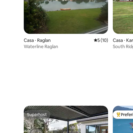
Casa ⋅ Raglan
5 de uma avaliação 
5 (10)
Casa ⋅ Ka
Waterline Raglan
South Rid
Superhost
Prefe
Superhost
Entre os