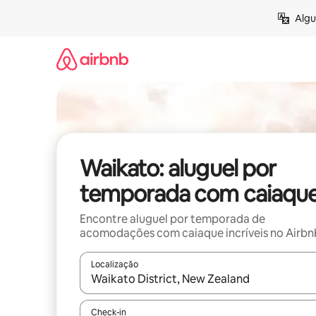
Pular
Algu
para
o
conteúdo
Waikato: aluguel por
temporada com caiaqu
Encontre aluguel por temporada de
acomodações com caiaque incríveis no Airbn
Localização
Quando os resultados estiverem disponíveis, expl
Check-in