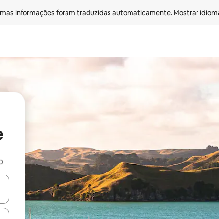
mas informações foram traduzidas automaticamente. 
Mostrar idioma
e
b
ore-os usando as seta para cima e para baixo do teclado ou tocando e