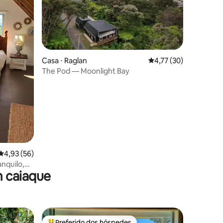
ções
Casa ⋅ Raglan
4,77 de uma avaliação
4,77 (30)
The Pod — Moonlight Bay
4,93 de uma avaliação média de 5, 56 avaliações
4,93 (56)
anquilo,
 caiaque
Preferido dos hóspedes