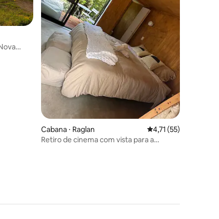
ções
 Nova
Cabana ⋅ Raglan
4,71 de uma avaliação
4,71 (55)
Retiro de cinema com vista para a
floresta