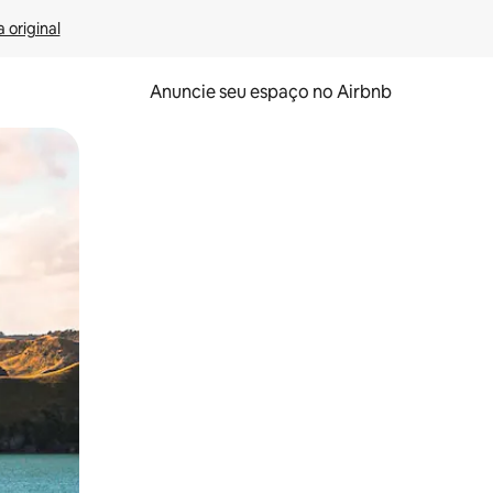
 original
Anuncie seu espaço no Airbnb
 deslizando o dedo na tela.