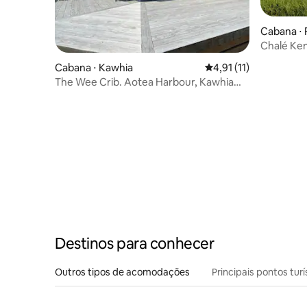
Cabana ⋅ 
Chalé Ken
Cabana ⋅ Kawhia
4,91 de uma avaliação
4,91 (11)
The Wee Crib. Aotea Harbour, Kawhia
PET amigável.
Destinos para conhecer
Outros tipos de acomodações
Principais pontos turí