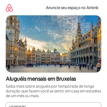
Pular
para
Anuncie seu espaço no Airbnb
o
conteúdo
Aluguéis mensais em Bruxelas
Saiba mais sobre aluguéis por temporada de longa
duração que fazem você se sentir em casa em estadias
de um mês ou mais.
Localização