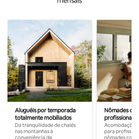
mensais
Aluguéis por temporada
Nômades digit
totalmente mobiliados
profissionais 
Da tranquilidade de chalés
Acomodações c
nas montanhas à
para profission
conveniência de
nômades com W