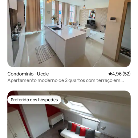
Condomínio ⋅ Uccle
4,96 de uma a
4,96 (52)
Apartamento moderno de 2 quartos com terraço em
Uccle
Preferido dos hóspedes
Preferido dos hóspedes