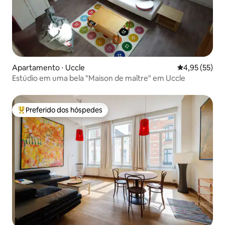
Apartamento ⋅ Uccle
4,95 de uma a
4,95 (55)
Estúdio em uma bela "Maison de maître" em Uccle
Preferido dos hóspedes
Entre os melhores preferidos dos hóspedes