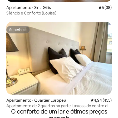
Apartamento ⋅ Sint-Gillis
5 de uma a
5 (38)
Silêncio e Conforto (Louise)
Superhost
Superhost
Apartamento ⋅ Quartier Europeu
4,94 de uma av
4,94 (455)
Apartamento de 2 quartos na parte luxuosa do centro da
O conforto de um lar e ótimos preços
cidade