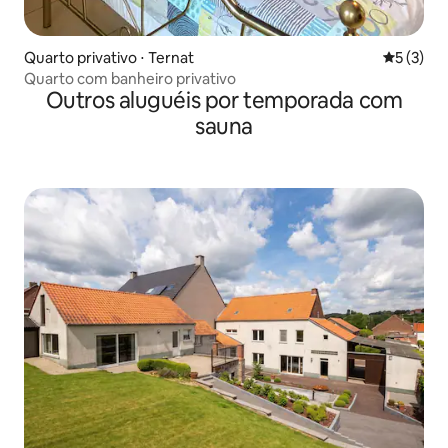
Quarto privativo ⋅ Ternat
5 de uma 
5 (3)
Quarto com banheiro privativo
Outros aluguéis por temporada com
sauna