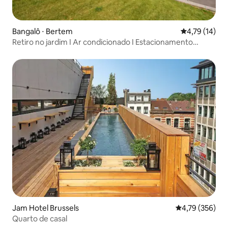
Bangalô ⋅ Bertem
4,79 de uma a
4,79 (14)
Retiro no jardim I Ar condicionado I Estacionamento
gratuito I Sauna
Jam Hotel Brussels
4,79 de uma av
4,79 (356)
Quarto de casal