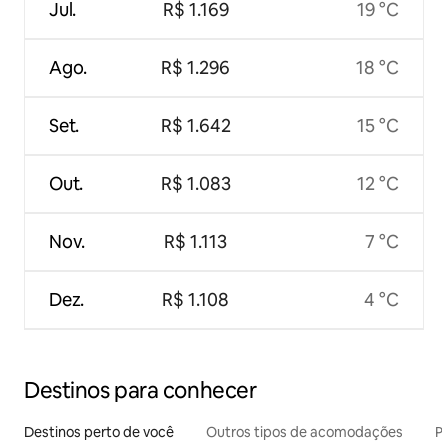
Jul.
R$ 1.169
19 °C
Ago.
R$ 1.296
18 °C
Set.
R$ 1.642
15 °C
Out.
R$ 1.083
12 °C
Nov.
R$ 1.113
7 °C
Dez.
R$ 1.108
4 °C
Destinos para conhecer
Destinos perto de você
Outros tipos de acomodações
Pr