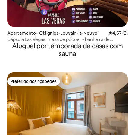
Apartamento ⋅ Ottignies-Louvain-la-Neuve
4,67 de uma 
4,67 (3)
Cápsula Las Vegas: mesa de pôquer - banheira de
Aluguel por temporada de casas com
hidromassagem - sauna
sauna
Preferido dos hóspedes
Preferido dos hóspedes