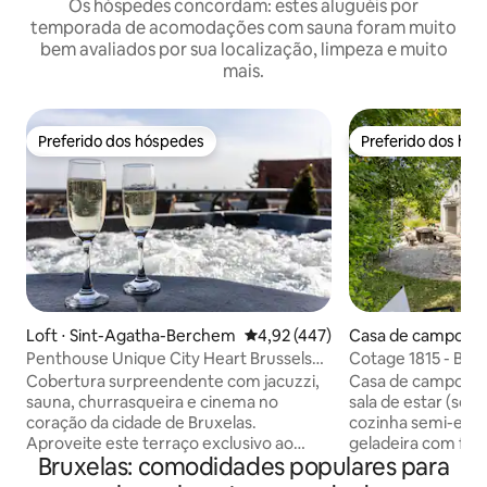
Os hóspedes concordam: estes aluguéis por
temporada de acomodações com sauna foram muito
bem avaliados por sua localização, limpeza e muito
mais.
Preferido dos hóspedes
Preferido dos hó
Preferido dos hóspedes
Preferido dos hó
Loft ⋅ Sint-Agatha-Berchem
4,92 de uma avaliação média de 
4,92 (447)
Casa de campo ⋅ Br
ud
Penthouse Unique City Heart Brussels
Cotage 1815 - Batt
Sauna Jacuzzi
300-400 m
Cobertura surpreendente com jacuzzi,
Casa de campo mu
sauna, churrasqueira e cinema no
sala de estar (sof
coração da cidade de Bruxelas.
cozinha semi-equi
Aproveite este terraço exclusivo ao
geladeira com fre
Bruxelas: comodidades populares para
redor da casa, com garantia de
micro-ondas, 4 pratos), mesa grande, 2
exposição ao sol do nascer ao pôr do sol
quartos no andar 