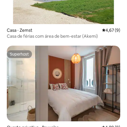
Casa ⋅ Zemst
4,67 de uma 
4,67 (9)
Casa de férias com área de bem-estar (Akemi)
Superhost
Superhost