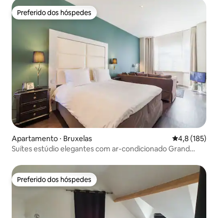
Preferido dos hóspedes
Preferido dos hóspedes
Apartamento ⋅ Bruxelas
4,8 de uma av
4,8 (185)
Suítes estúdio elegantes com ar-condicionado Grand
Place
Preferido dos hóspedes
Preferido dos hóspedes