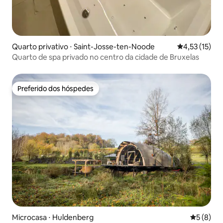
Quarto privativo ⋅ Saint-Josse-ten-Noode
4,53 de uma a
4,53 (15)
Quarto de spa privado no centro da cidade de Bruxelas
Preferido dos hóspedes
Preferido dos hóspedes
Microcasa ⋅ Huldenberg
5 de uma 
5 (8)