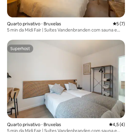
Quarto privativo ⋅ Bruxelas
5 de uma 
5 (7)
5 min da Midi Fair | Suítes Vandenbranden com sauna e
academia
Superhost
Superhost
Quarto privativo ⋅ Bruxelas
4,5 de uma 
4,5 (4)
5 min da Midi Fair | Suítes Vandenbranden com sauna e