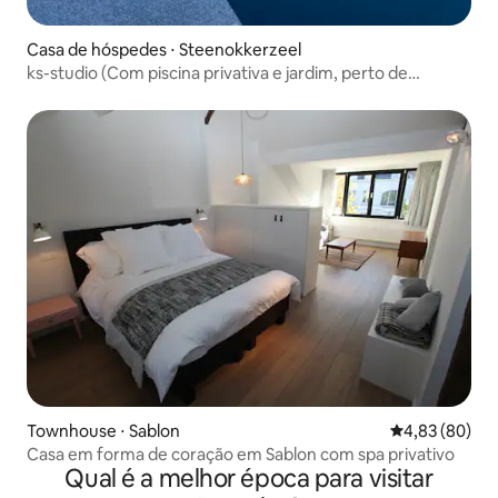
Casa de hóspedes ⋅ Steenokkerzeel
ks-studio (Com piscina privativa e jardim, perto de
Bruxelas)
Townhouse ⋅ Sablon
4,83 de uma a
4,83 (80)
Casa em forma de coração em Sablon com spa privativo
Qual é a melhor época para visitar