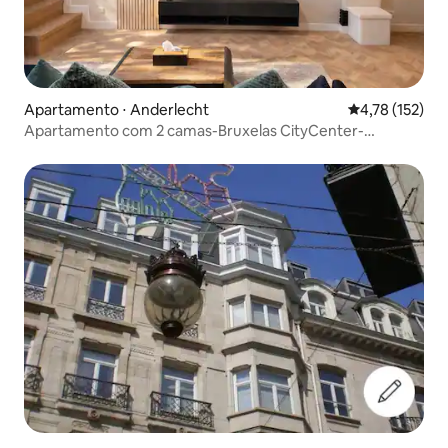
Apartamento ⋅ Anderlecht
4,78 de uma av
4,78 (152)
Apartamento com 2 camas-Bruxelas CityCenter-
Jacuzzi-Sauna