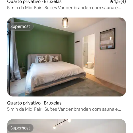
Quarto privativo ⋅ Bruxelas
4,5 de uma 
4,5 (4)
5 min da Midi Fair | Suítes Vandenbranden com sauna e
academia
Superhost
Superhost
Quarto privativo ⋅ Bruxelas
5 min da Midi Fair | Suítes Vandenbranden com sauna e
academia
Superhost
Superhost