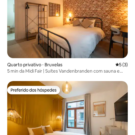
Quarto privativo ⋅ Bruxelas
5 de uma 
5 (3)
5 min da Midi Fair | Suítes Vandenbranden com sauna e
academia
Preferido dos hóspedes
Preferido dos hóspedes