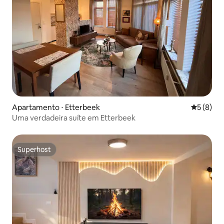
Apartamento ⋅ Etterbeek
5 de uma 
5 (8)
Uma verdadeira suíte em Etterbeek
Superhost
Superhost