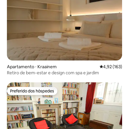
Apartamento ⋅ Kraainem
4,92 de uma av
4,92 (163)
Retiro de bem-estar e design com spa e jardim
Preferido dos hóspedes
Preferido dos hóspedes