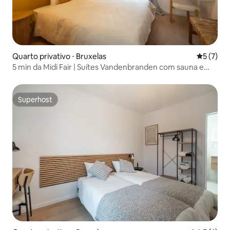
Quarto privativo ⋅ Bruxelas
5 de uma 
5 (7)
5 min da Midi Fair | Suítes Vandenbranden com sauna e
academia
Superhost
Superhost