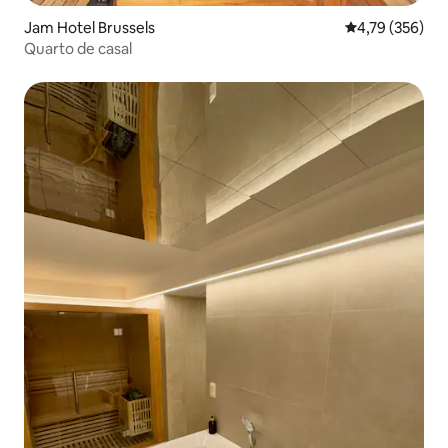
Jam Hotel Brussels
4,79 de uma av
4,79 (356)
Quarto de casal