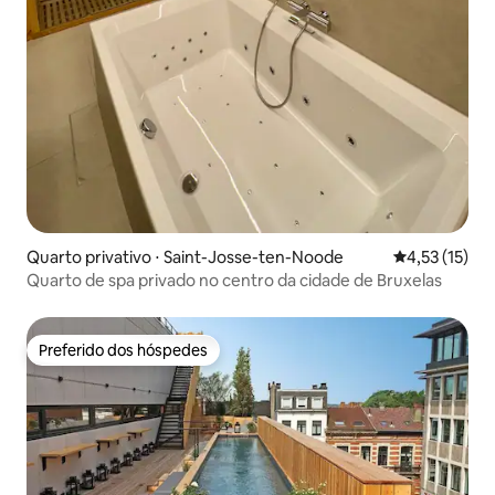
Quarto privativo ⋅ Saint-Josse-ten-Noode
4,53 de uma a
4,53 (15)
Quarto de spa privado no centro da cidade de Bruxelas
Preferido dos hóspedes
Preferido dos hóspedes