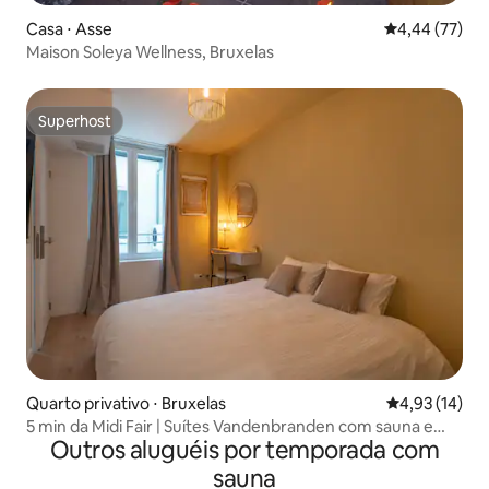
Casa ⋅ Asse
4,44 de uma a
4,44 (77)
Maison Soleya Wellness, Bruxelas
Superhost
Superhost
Quarto privativo ⋅ Bruxelas
4,93 de uma a
4,93 (14)
5 min da Midi Fair | Suítes Vandenbranden com sauna e
Outros aluguéis por temporada com
academia
sauna