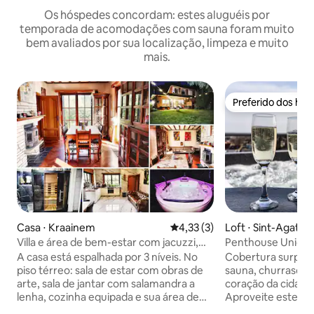
Os hóspedes concordam: estes aluguéis por
temporada de acomodações com sauna foram muito
bem avaliados por sua localização, limpeza e muito
mais.
Preferido dos hó
Preferido dos hó
Casa ⋅ Kraainem
4,33 de uma avaliação média d
4,33 (3)
Loft ⋅ Sint-Agath
Villa e área de bem-estar com jacuzzi,
Penthouse Unique 
sauna e maca de massagem
Sauna Jacuzzi
A casa está espalhada por 3 níveis. No
Cobertura surpre
piso térreo: sala de estar com obras de
sauna, churrasque
arte, sala de jantar com salamandra a
coração da cidade
lenha, cozinha equipada e sua área de
Aproveite este ter
estar. No andar de cima: os quartos com
redor da casa, co