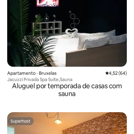
Apartamento ⋅ Bruxelas
4,52 de uma a
4,52 (64)
Jacuzzi Privada Spa Suite,Sauna
Aluguel por temporada de casas com
sauna
Superhost
Superhost