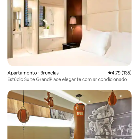
Apartamento ⋅ Bruxelas
4,79 de uma av
4,79 (135)
Estúdio Suite GrandPlace elegante com ar condicionado