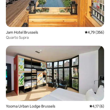
Jam Hotel Brussels
4,79 de uma av
4,79 (356)
Quarto Supra
Yooma Urban Lodge Brussels
4,17 de uma 
4,17 (6)