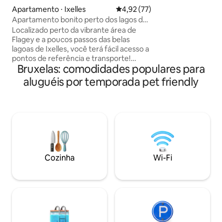
sobre os restos e 
Apartamento ⋅ Ixelles
4,92 de uma avaliação média de
4,92 (77)
sempre 24/24. Voc
Apartamento bonito perto dos lagos de
mais central e tud
Ixelles
Localizado perto da vibrante área de
seus pés aqui. Dev
Flagey e a poucos passos das belas
possuir restaurant
lagoas de Ixelles, você terá fácil acesso a
podemos manter 
pontos de referência e transporte!
antes do check-in
Bruxelas: comodidades populares para
Situado no primeiro andar de uma típica
qualquer moment
casa de Bruxelas e recentemente
aluguéis por temporada pet friendly
renovado com um acabamento de alta
qualidade, você encontrará tudo o que
você pode esperar e muito mais! Leve,
moderno e, o mais importante,
confortável, com todas as comodidades
de que você precisa. A melhor parte?
Uma adorável e tranquila varanda com
vista para o jardim para desfrutar do seu
Cozinha
Wi-Fi
café da manhã!