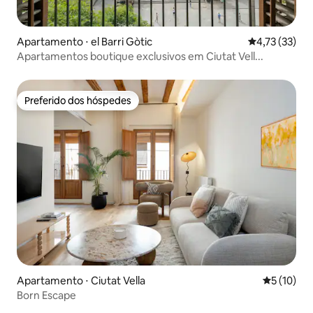
Apartamento ⋅ el Barri Gòtic
4,73 de uma a
4,73 (33)
Apartamentos boutique exclusivos em Ciutat Vell...
Preferido dos hóspedes
Preferido dos hóspedes
Apartamento ⋅ Ciutat Vella
5 de uma a
5 (10)
Born Escape