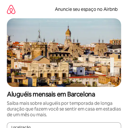
Pular
para
Anuncie seu espaço no Airbnb
o
conteúdo
Aluguéis mensais em Barcelona
Saiba mais sobre aluguéis por temporada de longa
duração que fazem você se sentir em casa em estadias
de um mês ou mais.
Localização