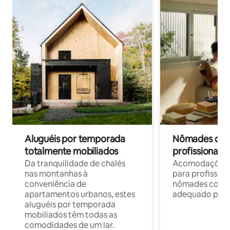
Aluguéis por temporada
Nômades digit
totalmente mobiliados
profissionais 
Da tranquilidade de chalés
Acomodações c
nas montanhas à
para profission
conveniência de
nômades com W
apartamentos urbanos, estes
adequado para 
aluguéis por temporada
mobiliados têm todas as
comodidades de um lar.