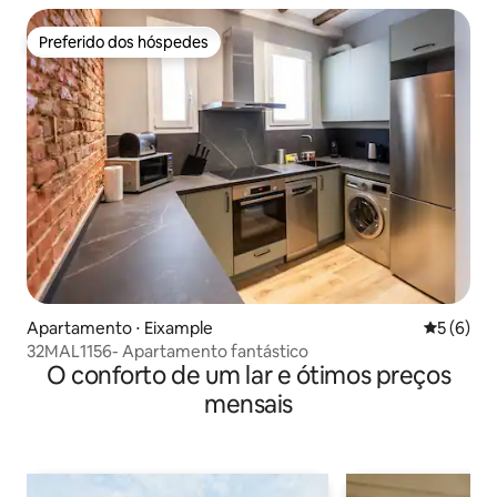
Preferido dos hóspedes
Preferido dos hóspedes
Apartamento ⋅ Eixample
5 de uma 
5 (6)
32MAL1156- Apartamento fantástico
O conforto de um lar e ótimos preços
mensais