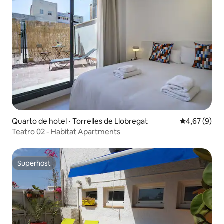
Quarto de hotel ⋅ Torrelles de Llobregat
4,67 de uma 
4,67 (9)
Teatro 02 - Habitat Apartments
Superhost
Superhost