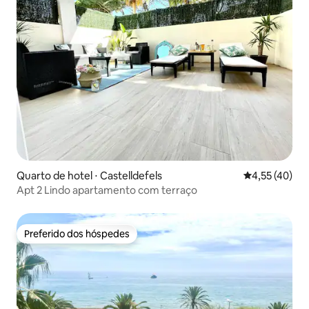
Quarto de hotel ⋅ Castelldefels
4,55 de uma a
4,55 (40)
Apt 2 Lindo apartamento com terraço
Preferido dos hóspedes
Preferido dos hóspedes