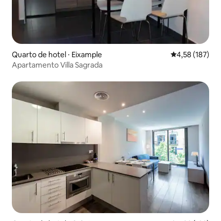
Quarto de hotel ⋅ Eixample
4,58 de uma av
4,58 (187)
Apartamento Villa Sagrada