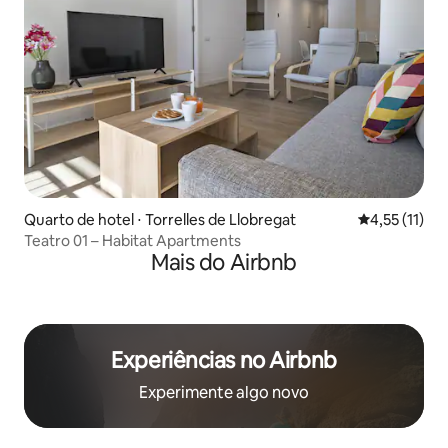
Quarto de hotel ⋅ Torrelles de Llobregat
4,55 de uma a
4,55 (11)
Teatro 01 – Habitat Apartments
Mais do Airbnb
Experiências no Airbnb
Experimente algo novo