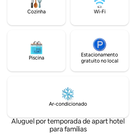
adultos e em alguns deles é possível
seguros para gua
adicionar uma cama extra para uma
lavanderia profissi
Cozinha
Wi-Fi
criança/adulto ou um berço sob
solicitação. O banheiro não é muito
grande, mas está completo. O tamanho
total do quarto é de cerca de 20 metros
quadrados.
Estacionamento
Piscina
gratuito no local
Ar-condicionado
Aluguel por temporada de apart hotel
para famílias