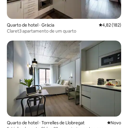
Quarto de hotel ⋅ Gràcia
4,82 de uma av
4,82 (182)
Claret3 apartamento de um quarto
Quarto de hotel ⋅ Torrelles de Llobregat
Novo lugar
Novo