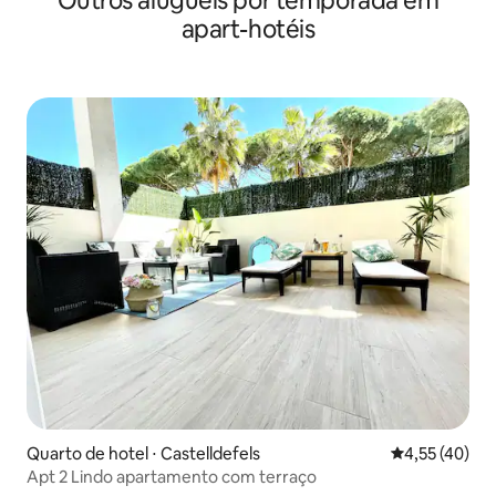
Outros aluguéis por temporada em
apart-hotéis
Quarto de hotel ⋅ Castelldefels
4,55 de uma a
4,55 (40)
Apt 2 Lindo apartamento com terraço