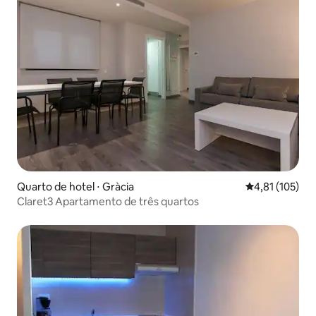
Quarto de hotel ⋅ Gràcia
4,81 de uma av
4,81 (105)
Claret3 Apartamento de três quartos