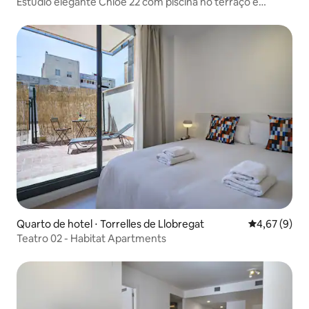
Estúdio elegante Chloe 22 com piscina no terraço e
varanda
Quarto de hotel ⋅ Torrelles de Llobregat
4,67 de uma 
4,67 (9)
Teatro 02 - Habitat Apartments