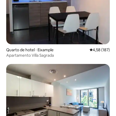
Quarto de hotel ⋅ Eixample
4,58 de uma av
4,58 (187)
Apartamento Villa Sagrada