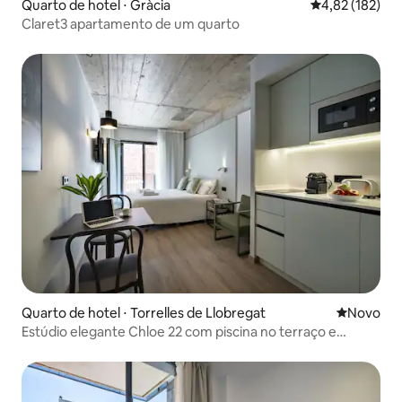
Quarto de hotel ⋅ Gràcia
4,82 de uma av
4,82 (182)
Claret3 apartamento de um quarto
Quarto de hotel ⋅ Torrelles de Llobregat
Novo lugar
Novo
Estúdio elegante Chloe 22 com piscina no terraço e
varanda