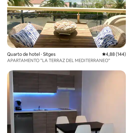
Quarto de hotel ⋅ Sitges
4,88 de uma av
4,88 (144)
APARTAMENTO "LA TERRAZ DEL MEDITERRANEO"