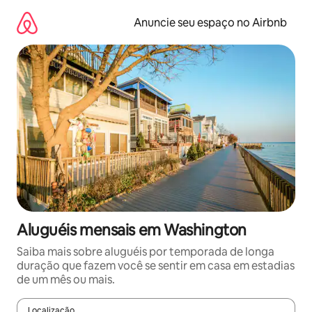
Pular
para
Anuncie seu espaço no Airbnb
o
conteúdo
Aluguéis mensais em Washington
Saiba mais sobre aluguéis por temporada de longa
duração que fazem você se sentir em casa em estadias
de um mês ou mais.
Localização