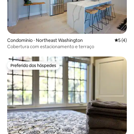
Condomínio ⋅ Northeast Washington
5 de uma 
5 (4)
Cobertura com estacionamento e terraço
Preferido dos hóspedes
Preferido dos hóspedes