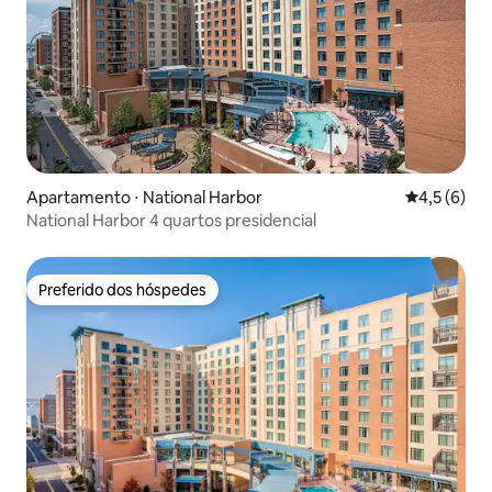
Apartamento ⋅ National Harbor
4,5 de uma 
4,5 (6)
National Harbor 4 quartos presidencial
Preferido dos hóspedes
Preferido dos hóspedes