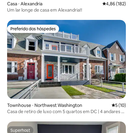
Casa ⋅ Alexandria
4,86 de uma av
4,86 (182)
Um lar longe de casa em Alexandria!!
Preferido dos hóspedes
Preferido dos hóspedes
Townhouse ⋅ Northwest Washington
5 de uma a
5 (10)
Casa de retiro de luxo com 5 quartos em DC | 4 andares +
vaga de estacionamento
Superhost
Superhost