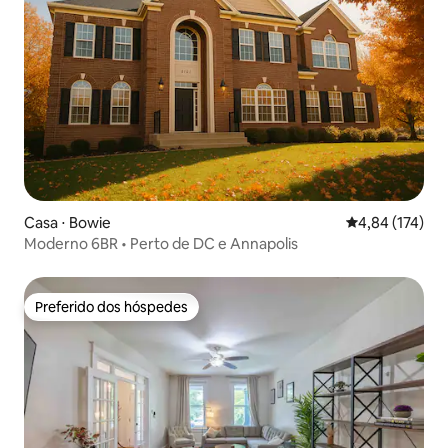
Casa ⋅ Bowie
4,84 de uma av
4,84 (174)
Moderno 6BR • Perto de DC e Annapolis
Preferido dos hóspedes
Preferido dos hóspedes