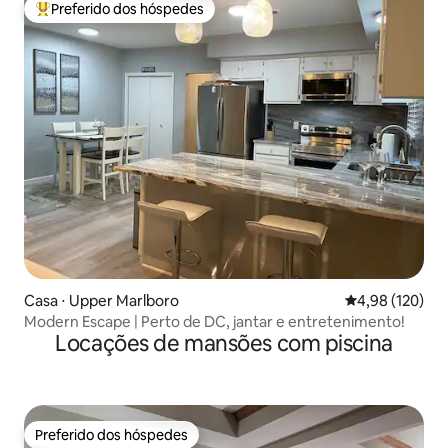
Preferido dos hóspedes
Entre os melhores preferidos dos hóspedes
Casa ⋅ Upper Marlboro
4,98 de uma av
4,98 (120)
Modern Escape | Perto de DC, jantar e entretenimento!
Locações de mansões com piscina
Preferido dos hóspedes
Preferido dos hóspedes