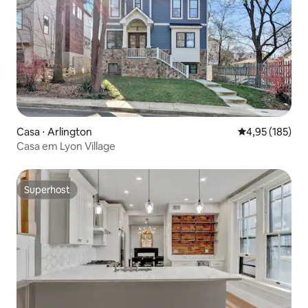
Casa ⋅ Arlington
4,95 de uma av
4,95 (185)
Casa em Lyon Village
Superhost
Superhost