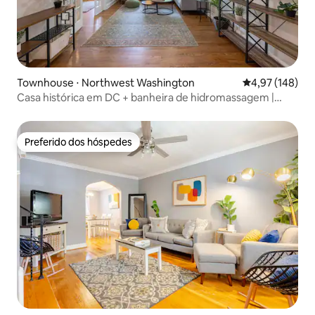
Townhouse ⋅ Northwest Washington
4,97 de uma av
4,97 (148)
Casa histórica em DC + banheira de hidromassagem |
acomoda 12 pessoas
Preferido dos hóspedes
Preferido dos hóspedes