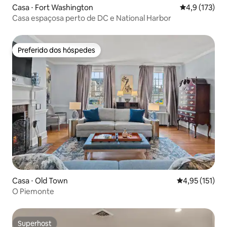
Casa ⋅ Fort Washington
4,9 de uma av
4,9 (173)
Casa espaçosa perto de DC e National Harbor
Preferido dos hóspedes
Preferido dos hóspedes
Casa ⋅ Old Town
4,95 de uma av
4,95 (151)
O Piemonte
Superhost