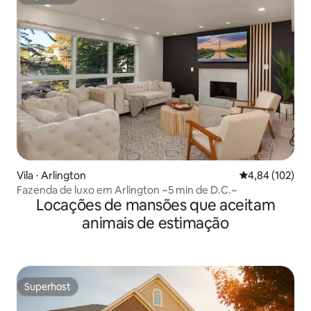
Superhost
Vila ⋅ Arlington
4,84 de uma av
4,84 (102)
Fazenda de luxo em Arlington ~5 min de D.C.~
Locações de mansões que aceitam
animais de estimação
Superhost
Superhost