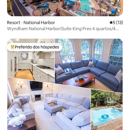
Resort ⋅ National Harbor
5 de uma a
5 (13)
Wyndham National Harbor|Suíte King Pres 4 quartos/4
banheiros
Preferido dos hóspedes
Entre os melhores preferidos dos hóspedes