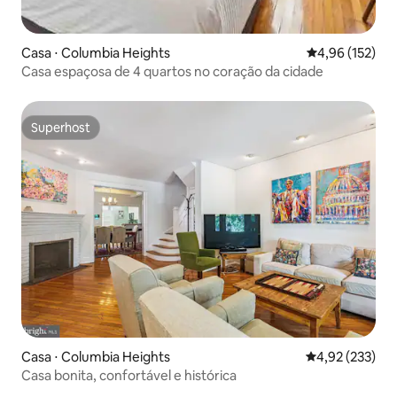
Casa ⋅ Columbia Heights
4,96 de uma av
4,96 (152)
Casa espaçosa de 4 quartos no coração da cidade
Superhost
Superhost
Casa ⋅ Columbia Heights
4,92 de uma av
4,92 (233)
Casa bonita, confortável e histórica