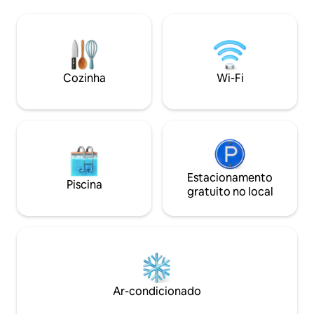
Mobiliário de alta 
um com camas queen size e 2 banheiros
cômodos projetado
completos. Há estacionamento seguro
Hardware O deck privativo oferece
fora da rua para 1 veículo e
vistas incomparáveis da
estacionamento gratuito na rua em
privativo oferece
frente às instalações. Curta caminhada
gratuito fora da ru
até H-Str, 22 minutos de carro do
Cozinha
Wi-Fi
Quartos (1 King, 3
Aeroporto Reagan, 10 minutos da Union
ADEQUADO PARA
Station e minutos de TUDO mais!
Estacionamento
Piscina
gratuito no local
Ar-condicionado