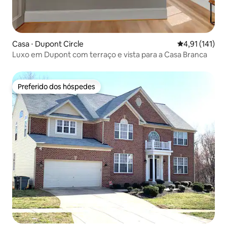
Casa ⋅ Dupont Circle
4,91 de uma av
4,91 (141)
Luxo em Dupont com terraço e vista para a Casa Branca
Preferido dos hóspedes
Preferido dos hóspedes