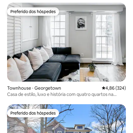
Preferido dos hóspedes
Preferido dos hóspedes
Townhouse ⋅ Georgetown
4,86 de uma ava
4,86 (324)
Casa de estilo, luxo e história com quatro quartos na
melhor localização
Preferido dos hóspedes
Preferido dos hóspedes