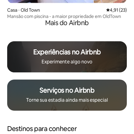
Casa ⋅ Old Town
4,91 de uma a
4,91 (23)
Mansão com piscina - a maior propriedade em OldTown
Mais do Airbnb
Experiências no Airbnb
Experimente algo novo
Serviços no Airbnb
Torne sua estadia ainda mais especial
Destinos para conhecer