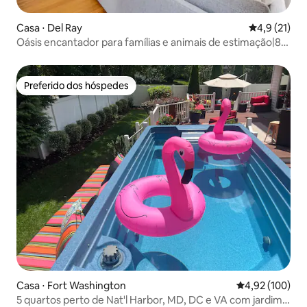
Casa ⋅ Del Ray
4,9 de uma a
4,9 (21)
Oásis encantador para famílias e animais de estimação|8
camas|4 quartos
Preferido dos hóspedes
Preferido dos hóspedes
Casa ⋅ Fort Washington
4,92 de uma av
4,92 (100)
5 quartos perto de Nat'l Harbor, MD, DC e VA com jardim