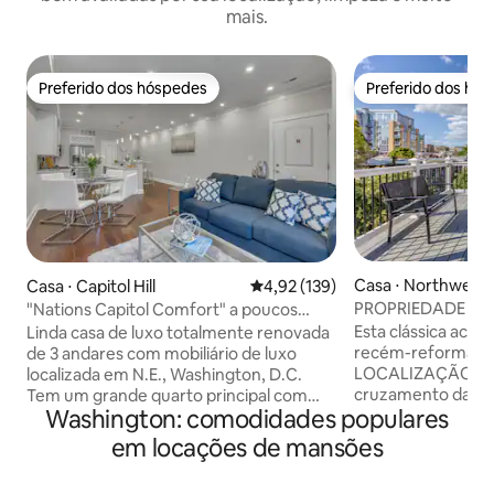
mais.
Preferido dos hóspedes
Preferido dos hó
Preferido dos hóspedes
Preferido dos hó
Casa ⋅ Northwest
Casa ⋅ Capitol Hill
4,92 de uma avaliação média de 
4,92 (139)
on
PROPRIEDADE LU
"Nations Capitol Comfort" a poucos
MELHOR LOCALIZ
minutos da H Street!
Esta clássica aco
Linda casa de luxo totalmente renovada
NW)
recém-reformada,
de 3 andares com mobiliário de luxo
LOCALIZAÇÃO IM
localizada em N.E., Washington, D.C.
cruzamento da 14t
Tem um grande quarto principal com
Washington: comodidades populares
NW, você tem aces
banheiro privativo situado no (2º) andar;
os melhores resta
área de lavanderia e área de escritório
em locações de mansões
atrações de Washi
aberta. O 3º andar tem 3 quartos, um
2 quadras da esta
com beliche e 2 quartos adicionais, cada