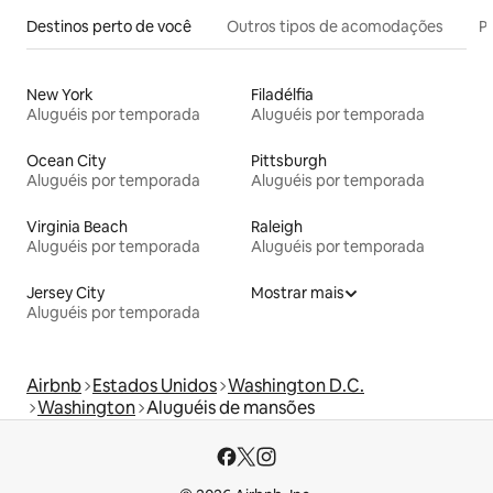
Destinos perto de você
Outros tipos de acomodações
Pr
New York
Filadélfia
Aluguéis por temporada
Aluguéis por temporada
Ocean City
Pittsburgh
Aluguéis por temporada
Aluguéis por temporada
Virginia Beach
Raleigh
Aluguéis por temporada
Aluguéis por temporada
Jersey City
Mostrar mais
Aluguéis por temporada
Airbnb
Estados Unidos
Washington D.C.
Washington
Aluguéis de mansões