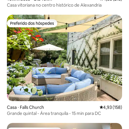
Casa vitoriana no centro histórico de Alexandria
Preferido dos hóspedes
Preferido dos hóspedes
Casa ⋅ Falls Church
4,93 de uma av
4,93 (158)
Grande quintal - Área tranquila - 15 min para DC