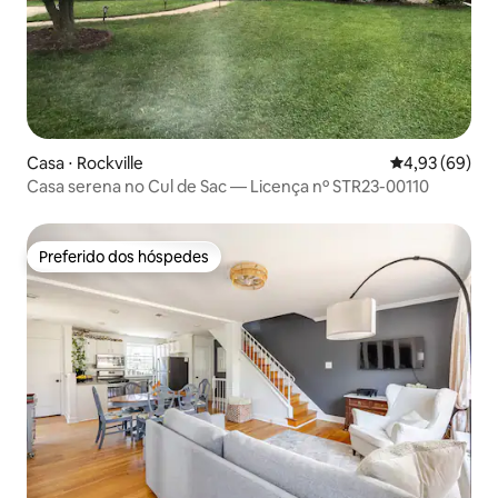
Casa ⋅ Rockville
4,93 de uma a
4,93 (69)
Casa serena no Cul de Sac — Licença nº STR23-00110
Preferido dos hóspedes
Preferido dos hóspedes