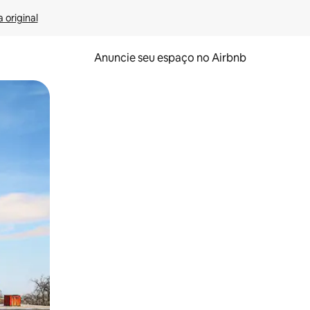
 original
Anuncie seu espaço no Airbnb
 deslizando o dedo na tela.