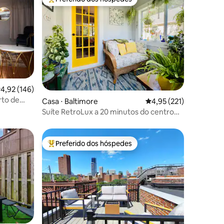
os hóspedes
Entre os melhores preferidos dos hóspedes
,92 de uma avaliação média de 5, 146 avaliações
4,92 (146)
rto de
ções
Casa ⋅ Baltimore
4,95 de uma avaliação 
4,95 (221)
nvenções
Suíte RetroLux a 20 minutos do centro
de Baltimore
Preferido dos hóspedes
Entre os melhores preferidos dos hóspedes