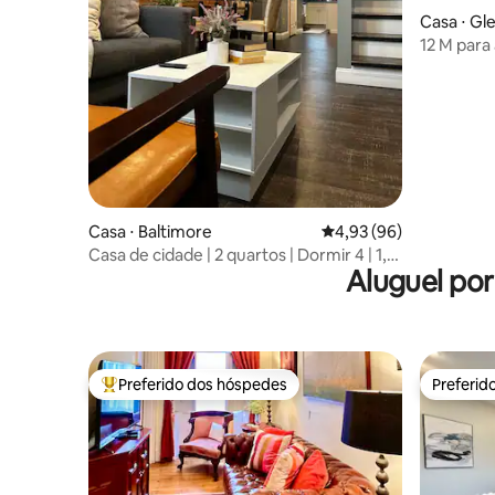
Casa ⋅ Gl
12 M para
beira-ma
Casa ⋅ Baltimore
4,93 de uma avaliação 
4,93 (96)
Casa de cidade | 2 quartos | Dormir 4 | 1,5
Aluguel po
banheiros
Preferido dos hóspedes
Preferid
Entre os melhores preferidos dos hóspedes
Preferid