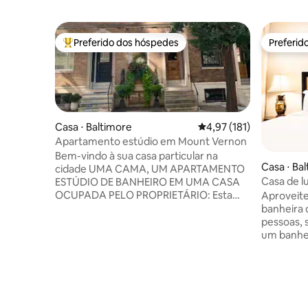
Preferido dos hóspedes
Preferid
Entre os melhores preferidos dos hóspedes
Preferid
Casa ⋅ Baltimore
4,97 de uma avaliação m
4,97 (181)
Apartamento estúdio em Mount Vernon
Bem-vindo à sua casa particular na
Casa ⋅ Ba
cidade UMA CAMA, UM APARTAMENTO
Casa de l
ESTÚDIO DE BANHEIRO EM UMA CASA
hidromass
OCUPADA PELO PROPRIETÁRIO: Esta
Aproveit
estacion
suíte totalmente mobiliada combina
banheira
charme histórico com luxo moderno.
pessoas, 
Atrás de uma única porta fora do quarto
um banhe
andar, há seu próprio espaço privado
uma banh
com uma cama de tamanho completo,
Esta cas
banheiro e cozinha pequena. Basta
decorada,
trazer sua mala, tudo o mais que você
localizada
precisa já está aqui, incluindo; Utensílios
é muito s