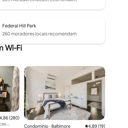
Federal Hill Park
260 moradores locais recomendam
 Wi-Fi
,86 de uma avaliação média de 5, 280 avaliações
4,86 (280)
icas
Condomínio ⋅ Baltimore
4,89 de uma avaliação
4,89 (19)