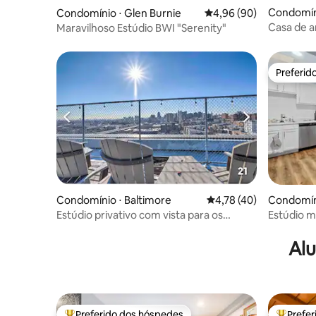
Condomíni
Condomínio ⋅ Glen Burnie
4,96 de uma avaliação 
4,96 (90)
Casa de a
Maravilhoso Estúdio BWI "Serenity"
contemp
Preferid
Preferid
Condomínio ⋅ Baltimore
4,78 de uma avaliação 
4,78 (40)
Condomíni
Estúdio privativo com vista para os
Estúdio 
telhados de Baltimore!
excelente
Alu
Preferido dos hóspedes
Prefe