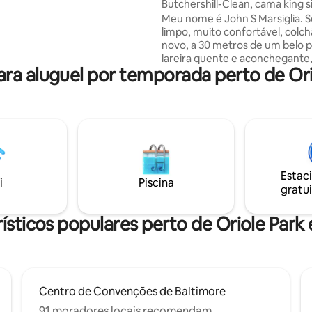
Butchershill-Clean, cama king s
-Fi rápido de 1 GB, espaço de
estacionamento, ao lado do pa
Meu nome é John S Marsiglia.
xclusivo, 1 licença de
limpo, muito confortável, colch
mento na rua, Smart TV de
novo, a 30 metros de um belo 
as 3 quarteirões (3 minutos a
lareira quente e aconchegante,
vimentada orla de Fells Point.
ra aluguel por temporada perto de Or
check-in, na histórica 2207 E Ba
nge o suficiente para dormir
Pesquise online. 84 m², tetos d
erturbado!
cozinha/cozinha integrada tot
equipada, café, chá, creme, jar
filtrada Brita, TV de 50", strea
TV grátis, Wi-Fi de alta velocid
surround, móveis confortáveis 
antiguidades, tapetes orientais
Estac
de trabalho com mesa, banheir
i
Piscina
gratui
chuveiros duplos com assentos
lavanderia privativa completa
ísticos populares perto de Oriole Pa
Centro de Convenções de Baltimore
91 moradores locais recomendam