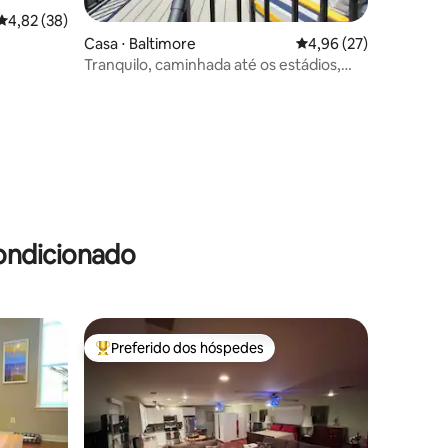
ções
4,82 de uma avaliação média de 5, 38 avaliações
4,82 (38)
Casa ⋅ Baltimore
4,96 de uma avaliação
4,96 (27)
Tranquilo, caminhada até os estádios,
porto, deck no terraço
ondicionado
Preferido dos hóspedes
Entre os melhores preferidos dos hóspedes