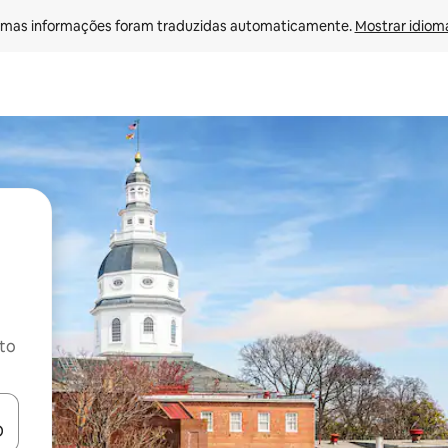
mas informações foram traduzidas automaticamente. 
Mostrar idioma
ito
ore-os usando as seta para cima e para baixo do teclado ou tocando e