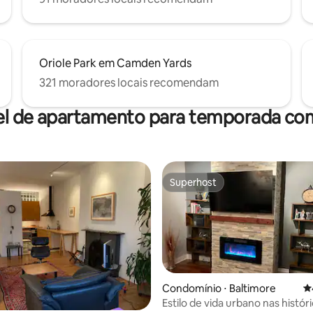
Oriole Park em Camden Yards
321 moradores locais recomendam
el de apartamento para temporada com
Superhost
Superhost
Condomínio ⋅ Baltimore
4
Estilo de vida urbano nas histór