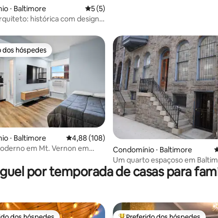
colinas de Federal
o ⋅ Baltimore
5 de uma avaliação média de 5, 5 avalia
5 (5)
média de 5, 90 avaliações
rquiteto: histórica com design
orâneo
o dos hóspedes
o dos hóspedes
média de 5, 40 avaliações
o ⋅ Baltimore
4,88 de uma avaliação média de 5, 108 avalia
4,88 (108)
moderno em Mt. Vernon em
Condomínio ⋅ Baltimore
4
 localização central
Um quarto espaçoso em Balti
guel por temporada de casas para famí
rido dos hóspedes
Preferido dos hóspedes