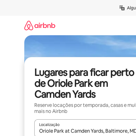
Pular
Algu
para
o
conteúdo
Lugares para ficar perto
de Oriole Park em
Camden Yards
Reserve locações por temporada, casas e mu
mais no Airbnb
Localização
Quando os resultados estiverem disponíveis, expl