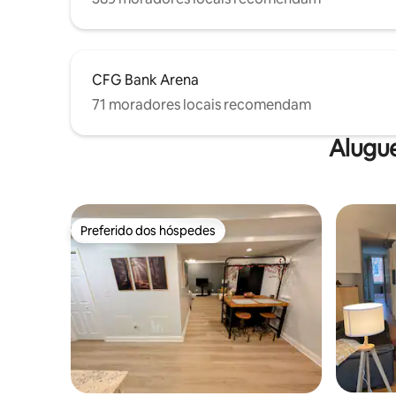
localização central também faz da The
Calvert Guest House um centro ideal
para explorar o resto da cidade e a
região. Paradas para o MARC, Amtrak,
CFG Bank Arena
Lightrail, The FREE Charm City Circulator
(charmcitycirculator.com), bem como o
71 moradores locais recomendam
traslado Johns Hopkins, estão todos a
uma curta distância a pé. Há uma
Alugu
estação Zipcar ao virar da esquina, e mais
duas a poucos quarteirões. A Interstate
83 fica a apenas quatro quarteirões da
casa.
Preferido dos hóspedes
Preferido dos hóspedes