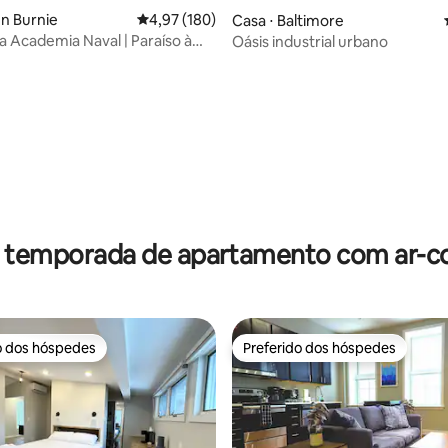
en Burnie
4,97 de uma avaliação média de 5, 180 avalia
4,97 (180)
Casa ⋅ Baltimore
 a Academia Naval | Paraíso à
Oásis industrial urbano
r
média de 5, 96 avaliações
r temporada de apartamento com ar-c
o dos hóspedes
Preferido dos hóspedes
o dos hóspedes
Preferido dos hóspedes