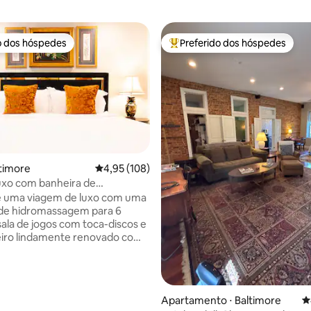
o dos hóspedes
Preferido dos hóspedes
o dos hóspedes
Entre os melhores preferidos d
édia de 5, 181 avaliações
ltimore
4,95 de uma avaliação média de 5, 108 avalia
4,95 (108)
uxo com banheira de
agem, sala de pôquer e
e uma viagem de luxo com uma
amento
 de hidromassagem para 6
sala de jogos com toca-discos e
iro lindamente renovado com
eira de imersão independente.
a geminada opulentamente
 espaçosa e renovada está
 no coração de Fells Point, que
Apartamento ⋅ Baltimore
4
eguro. Arranjos para dormir