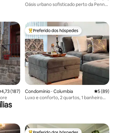
Oásis urbano sofisticado perto da Penn
ções
Station
Preferido dos hóspedes
Entre os melhores preferidos dos hóspedes
ções
,73 de uma avaliação média de 5, 187 avaliações
4,73 (187)
Condomínio ⋅ Columbia
5 de uma avaliação
5 (89)
more
Luxo e conforto, 2 quartos, 1 banheiro
lias
Columbia, centro da cidade
Preferido dos hóspedes