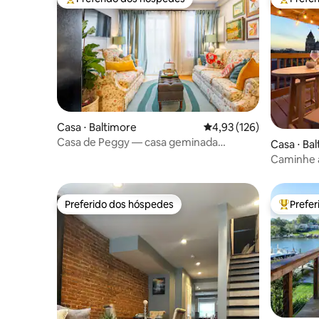
Entre os melhores preferidos dos hóspedes
Entre os
Casa ⋅ Baltimore
4,93 de uma avaliação m
4,93 (126)
Casa de Peggy — casa geminada
Casa ⋅ Ba
histórica na cidade
Caminhe a
terraço |
Preferido dos hóspedes
Prefe
Preferido dos hóspedes
Entre os