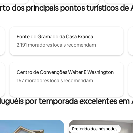
 e Washington DC, seja a lazer
mediante solicitação
rto dos principais pontos turísticos de 
cios.
Fonte do Gramado da Casa Branca
2.191 moradores locais recomendam
Centro de Convenções Walter E Washington
157 moradores locais recomendam
luguéis por temporada excelentes em 
Preferido dos hóspedes
Preferido dos hóspedes