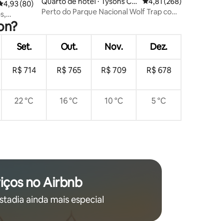
Quarto de hotel ⋅ Tysons Co
4,81 de uma avaliação 
4,81 (268)
4,93 de uma avaliação média de 5, 80 avaliações
4,93 (80)
ções
rner
Perto do Parque Nacional Wolf Trap com
s,
café da manhã e piscina
ton?
sta para o
Set.
Out.
Nov.
Dez.
R$ 714
R$ 765
R$ 709
R$ 678
22 °C
16 °C
10 °C
5 °C
iços no Airbnb
stadia ainda mais especial