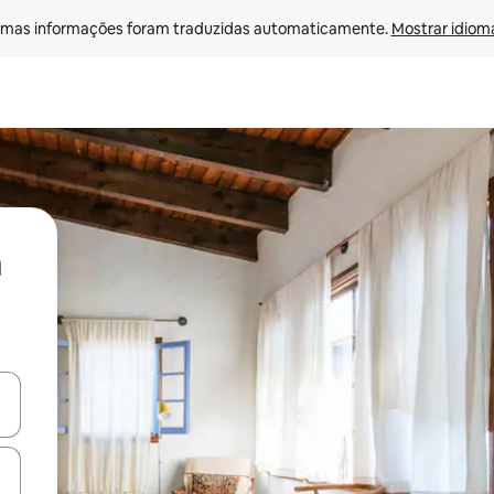
mas informações foram traduzidas automaticamente. 
Mostrar idioma
ore-os usando as seta para cima e para baixo do teclado ou tocando e