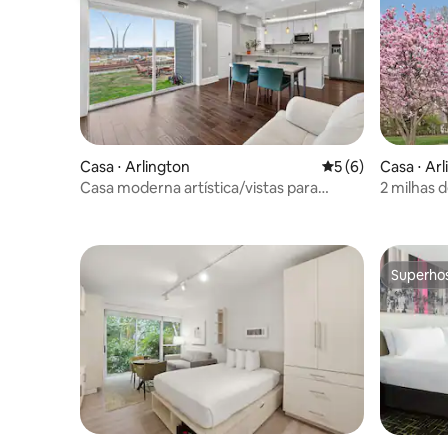
Casa ⋅ Arlington
5 de uma avaliação
5 (6)
Casa ⋅ Ar
Casa moderna artística/vistas para
2 milhas
monumentos de DC
gratuito 
camas
Superho
Superho