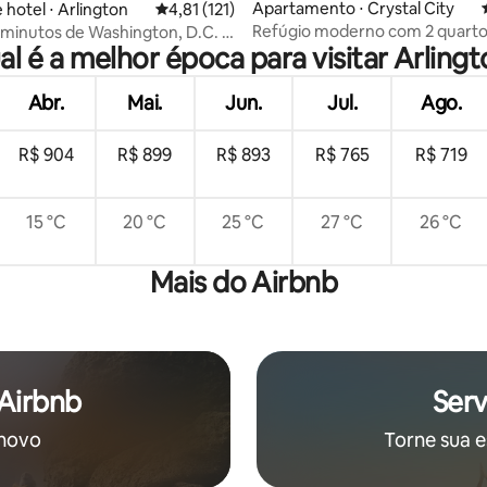
média de 5, 40 avaliações
Apartamento ⋅ Crystal City
 hotel ⋅ Arlington
4,81 de uma avaliação média de 5, 121 avalia
4,81 (121)
Refúgio moderno com 2 quarto
minutos de Washington, D.C. |
l é a melhor época para visitar Arling
academia, estacionamento e vi
tes. Fitness.
aeroporto
Abr.
Mai.
Jun.
Jul.
Ago.
R$ 904
R$ 899
R$ 893
R$ 765
R$ 719
15 °C
20 °C
25 °C
27 °C
26 °C
Mais do Airbnb
 Airbnb
Serv
 novo
Torne sua e