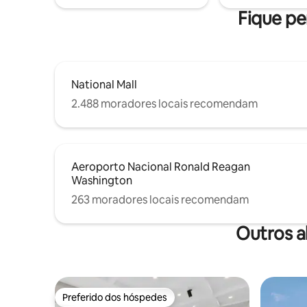
Arlington
tela grande. Este é o lugar PERFEITO para
Fique pe
ou a negó
ficar!
National Mall
2.488 moradores locais recomendam
Aeroporto Nacional Ronald Reagan
Washington
263 moradores locais recomendam
Outros a
Preferido dos hóspedes
Preferido dos hóspedes