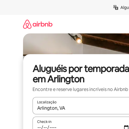
Pular
Algu
para
o
conteúdo
Aluguéis por temporada
em Arlington
Encontre e reserve lugares incríveis no Airbnb
Localização
Quando os resultados estiverem disponíveis, expl
Check-in