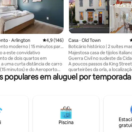
to ⋅ Arlington
4,9 de uma avaliação média de 5, 146 avalia
4,9 (146)
Casa ⋅ Old Town
4
édia de 5, 147 avaliações
nto moderno | 15 minutos para
Boticário histórico | 2 suítes mas
nda privativa
Cidade antiga
 a este convidativo
Majestosa casa de tijolos italian
nto de dois quartos em
Guerra Civil no sudeste da Cida
, a uma curta distância de carro
A poucos passos da King Street 
l (15 minutos) e do Aeroporto
quarteirões da orla, a localizaçã
populares em aluguel por temporada
CA) (12 minutos). Aproveite o
imbatível! Esta casa de 3 andar
so às atrações de DC, aos
estabelecida nos anos 1800 se
restaurantes e pontos
um antigo boticário. Novas ref
 culturais. Delicie-se com
oferecem o máximo de luxo, ar
des modernas e detalhes
distinta com hospitalidade gen
s para seu conforto e
verdadeiro senso de história e 
cia, cozinha totalmente
Suítes Master TVs 4K de 65 pol
da, camas aconchegantes,
com streaming Internet de alta
Estac
rivativa e estacionamento
velocidade Espaço de trabalho 
i
Piscina
gratui
no local. Relaxe em sua base de
Self check-in 24 horas Máquina
tranquila para sua visita a
lavar/secar Estacionamento gra