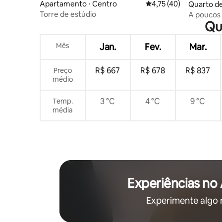
Apartamento ⋅ Centro
4,75 de uma avaliação 
4,75 (40)
Quarto de
Torre de estúdio
A poucos 
Qua
Restauran
Mês
Jan.
Fev.
Mar.
R$ 667
R$ 678
R$ 837
Preço
médio
3 °C
4 °C
9 °C
Temp.
média
Experiências no
Experimente algo