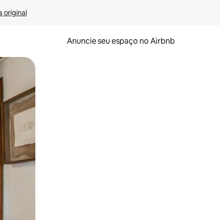
 original
Anuncie seu espaço no Airbnb
 deslizando o dedo na tela.