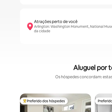
Atrações perto de você
Arlington: Washington Monument, National Muse
da cidade
Aluguel por 
Os hóspedes concordam: estas
Preferido dos hóspedes
Preferid
Entre os melhores preferidos dos hóspedes
Preferid