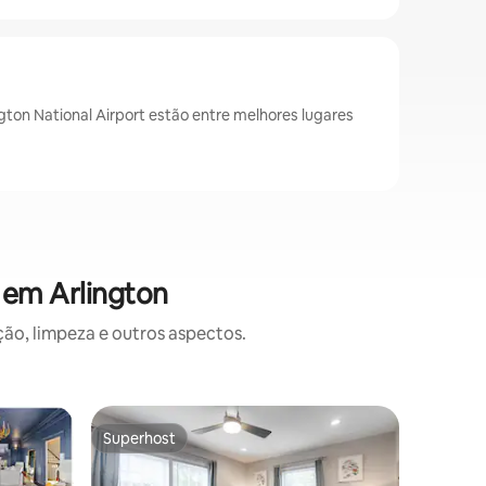
ton National Airport estão entre melhores lugares
 em Arlington
o, limpeza e outros aspectos.
Casa flut
Superhost
Superho
os hóspedes
Superhost
Superho
Casa flu
com esta
Entre no