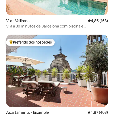
Vila ⋅ Vallirana
4,86 de uma av
4,86 (163)
Vila a 30 minutos de Barcelona com piscina e
churrasqueira
Preferido dos hóspedes
Entre os melhores preferidos dos hóspedes
Apartamento ⋅ Eixample
4,87 de uma av
4,87 (403)