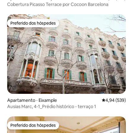
Cobertura Picasso Terrace por Cocoon Barcelona
Preferido dos hóspedes
Preferido dos hóspedes
Apartamento ⋅ Eixample
4,94 de uma ava
4,94 (539)
Ausias Marc, 4-1_Prédio histórico - terraço 1
Preferido dos hóspedes
Preferido dos hóspedes