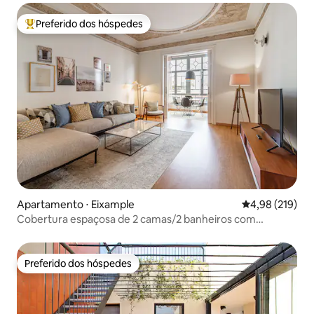
Preferido dos hóspedes
Entre os melhores preferidos dos hóspedes
Apartamento ⋅ Eixample
4,98 de uma av
4,98 (219)
Cobertura espaçosa de 2 camas/2 banheiros com
localização central
Preferido dos hóspedes
Preferido dos hóspedes