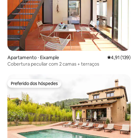
Apartamento ⋅ Eixample
4,91 de uma av
4,91 (139)
Cobertura peculiar com 2 camas + terraços
Preferido dos hóspedes
Preferido dos hóspedes