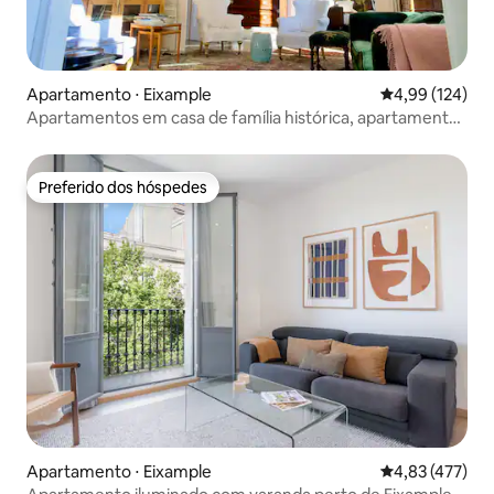
Apartamento ⋅ Eixample
4,99 de uma av
4,99 (124)
Apartamentos em casa de família histórica, apartamento
com...
Preferido dos hóspedes
Preferido dos hóspedes
Apartamento ⋅ Eixample
4,83 de uma av
4,83 (477)