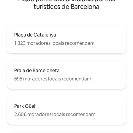
privacidad absoluta sin tener que
turísticos de Barcelona
renunciar a la luz y a la sensación de
espacio. En el apartamento encontrarás;
WIFFI, AACC, CALEFACCION PLASMA
TV y todo tipo de electrodomésticos.
También disfrutarás de: servicio de
Plaça de Catalunya
habitaciones, servicio de lavandería,
servicio de planchado y mueble bar.
1.323 moradores locais recomendam
Cesta de Bienvenida. Todo ello incluido
en el precio. APARTAMENTO TURÍSTICO
CON LICENCIA
Praia de Barceloneta
695 moradores locais recomendam
Park Güell
2.606 moradores locais recomendam