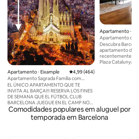
Apartamento ⋅ Ei
Apartamento de 3
localização centra
Descubra Barcelon
apartamento de 3
recentemente ref
Plaza Catalunya. 
conexões de metr
Apartamento ⋅ Eixample
4,99 de uma avaliação média de 
4,99 (464)
aeroporto, explorar
Apartamento Sagrada Família com
Desfrute de 100 
"Corner Flat", Sa...
EL ÚNICO APARTAMENTO QUE TE
espaço, incluindo 2
INVITA AL BARÇA!!! RESERVA LOS FINES
solteiro e 2 banh
DE SEMANA QUE EL FÚTBOL CLUB
Perfeito para uma 
BARCELONA JUEGUE EN EL CAMP NOU
conveniente no co
Comodidades populares em aluguel por
Y TE INVITAMOS AL PARTIDO DEL
Nosso apartament
"CAMPEONATO NACIONAL DE LIGA"
no Airbnb. Impost
temporada em Barcelona
CON 4 LOCALIDADES JUNTAS.
Um valor de 8,75 €
*importante (Válido exclusivamente para
será adicionado ao
la TEMPORADA 2025/26) -Inicio
imposto para hós
temporada: Agosto 2025 -Final,
anos