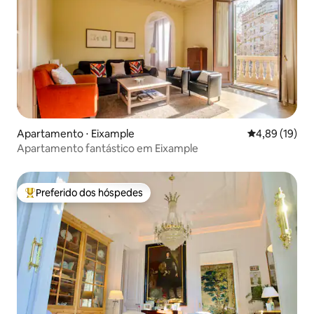
Apartamento ⋅ Eixample
4,89 de uma a
4,89 (19)
Apartamento fantástico em Eixample
Preferido dos hóspedes
Entre os melhores preferidos dos hóspedes