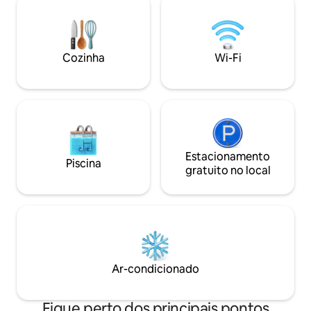
temporada Mayo 2026 UN
APARTAMENTO ÚNICO, CON LAS
EXPERIENCIAS MÁS INCREÍBLES Y CON
LAS MEJORES CRÍTICAS DE LOS
Cozinha
Wi-Fi
HUÉSPEDES DE AIRB&B!!! LA VIVIENDA:
Un espacio compuesto de tres
dormitorios con tres camas de
matrimonio, dos baños, un gran salón y
una cocina en isla, conforman este
apartamento de 131m². El apartamento
ha sido diseñado con elementos que
conjugan ligereza y comodidad. Firmas
Estacionamento
Piscina
como ZANOTTA, LEMA, CASSINA,
gratuito no local
ARCLINEA CUCINE, GAGGENAU, DORN
BRACHT y diseñadores como JOAQUIM
RIFE o PHILIPPE STARCK visten y
decoran este apartamento con espacios
integrados que se abren y proyectan, a
través de grandes ventanales, en la
cuadricula del Eixample. Una orientación
Ar-condicionado
perfecta que le confiere unas vistas
inigualables hacia la Basílica y los jardines
de la plaza, le confieren a la vez una
Fique perto dos principais pontos