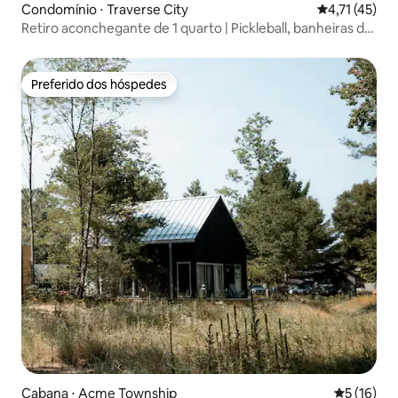
Condomínio ⋅ Traverse City
4,71 de uma a
4,71 (45)
Retiro aconchegante de 1 quarto | Pickleball, banheiras de
hidromassagem, caminhadas
Preferido dos hóspedes
Preferido dos hóspedes
Cabana ⋅ Acme Township
5 de uma a
5 (16)