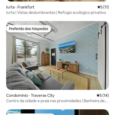
Iurta ⋅ Frankfort
5 de uma a
5 (11)
Iurta | Vistas deslumbrantes | Refúgio ecológico privativo
Preferido dos hóspedes
Preferido dos hóspedes
Condomínio ⋅ Traverse City
5 de uma a
5 (14)
Centro da cidade e praia nas proximidades | Banheira de
hidromassagem | Aceita animais de estimação