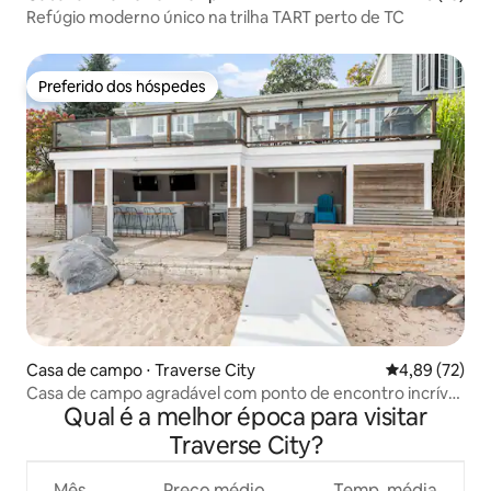
Refúgio moderno único na trilha TART perto de TC
Preferido dos hóspedes
Preferido dos hóspedes
Casa de campo ⋅ Traverse City
4,89 de uma a
4,89 (72)
Casa de campo agradável com ponto de encontro incrível
Qual é a melhor época para visitar
à beira-mar
Traverse City?
Mês
Preço médio
Temp. média