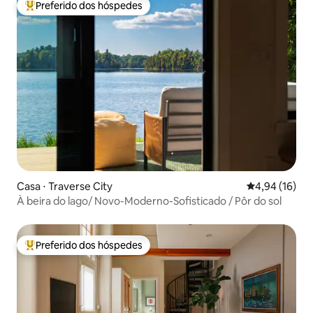
Preferido dos hóspedes
Entre os melhores preferidos dos hóspedes
Casa ⋅ Traverse City
4,94 de uma a
4,94 (16)
À beira do lago/ Novo-Moderno-Sofisticado / Pôr do sol
Preferido dos hóspedes
Entre os melhores preferidos dos hóspedes