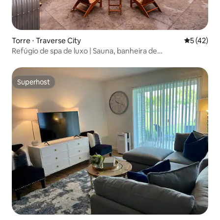
Torre ⋅ Traverse City
5 de uma a
5 (42)
Refúgio de spa de luxo | Sauna, banheira de
hidromassagem e terraço
Superhost
Superhost