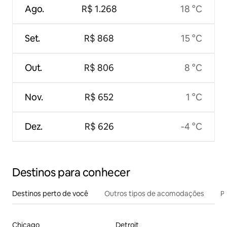
Ago.
R$ 1.268
18 °C
Set.
R$ 868
15 °C
Out.
R$ 806
8 °C
Nov.
R$ 652
1 °C
Dez.
R$ 626
-4 °C
Destinos para conhecer
Destinos perto de você
Outros tipos de acomodações
Pr
Chicago
Detroit