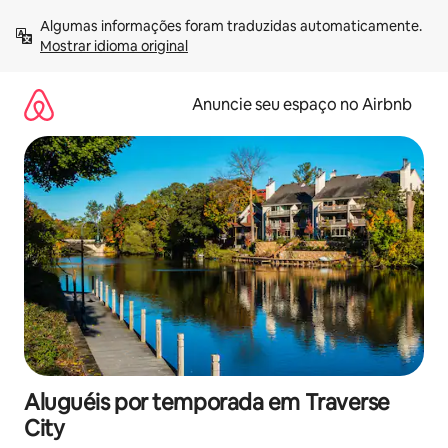
Pular
Algumas informações foram traduzidas automaticamente. 
para
Mostrar idioma original
o
conteúdo
Anuncie seu espaço no Airbnb
Aluguéis por temporada em Traverse
City