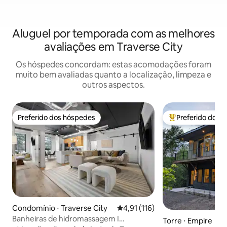
Aluguel por temporada com as melhores
avaliações em Traverse City
Os hóspedes concordam: estas acomodações foram
muito bem avaliadas quanto a localização, limpeza e
outros aspectos.
Preferido dos hóspedes
Preferido dos 
Preferido dos hóspedes
Entre os melhore
Condomínio ⋅ Traverse City
4,91 de uma avaliação média de 
4,91 (116)
Banheiras de hidromassagem I
Torre ⋅ Empire