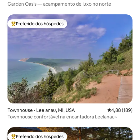
Garden Oasis — acampamento de luxo no norte
Preferido dos hóspedes
Entre os melhores preferidos dos hóspedes
Townhouse ⋅ Leelanau, MI, USA
4,88 de uma av
4,88 (189)
Townhouse confortável na encantadora Leelanau~
Preferido dos hóspedes
Entre os melhores preferidos dos hóspedes