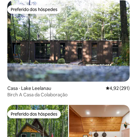
Preferido dos hóspedes
Preferido dos hóspedes
Casa ⋅ Lake Leelanau
4,92 de uma av
4,92 (291)
Birch A Casa da Colaboração
Preferido dos hóspedes
Preferido dos hóspedes