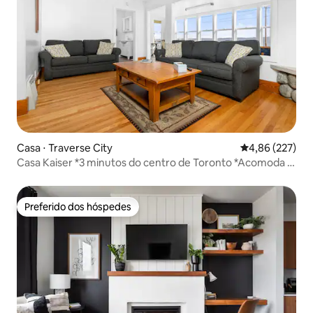
Casa ⋅ Traverse City
4,86 de uma av
4,86 (227)
Casa Kaiser *3 minutos do centro de Toronto *Acomoda 8
pessoas
Preferido dos hóspedes
Preferido dos hóspedes