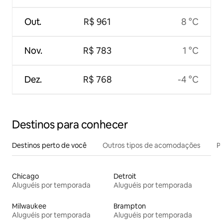
Out.
R$ 961
8 °C
Nov.
R$ 783
1 °C
Dez.
R$ 768
-4 °C
Destinos para conhecer
Destinos perto de você
Outros tipos de acomodações
Pr
Chicago
Detroit
Aluguéis por temporada
Aluguéis por temporada
Milwaukee
Brampton
Aluguéis por temporada
Aluguéis por temporada