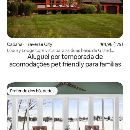
Cabana ⋅ Traverse City
4,98 de uma av
4,98 (179)
Luxury Lodge com vista para as duas baías de Grand
Aluguel por temporada de
Traverse.
acomodações pet friendly para famílias
Preferido dos hóspedes
Preferido dos hóspedes