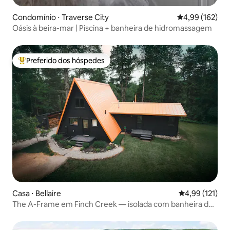
Condomínio ⋅ Traverse City
4,99 de uma av
4,99 (162)
Oásis à beira-mar | Piscina + banheira de hidromassagem
Preferido dos hóspedes
Entre os melhores preferidos dos hóspedes
Casa ⋅ Bellaire
4,99 de uma av
4,99 (121)
The A-Frame em Finch Creek — isolada com banheira de
hidromassagem