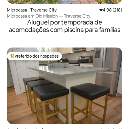
Microcasa ⋅ Traverse City
4,98 de uma av
4,98 (218)
Microcasa em Old Mission — Traverse City
Aluguel por temporada de
acomodações com piscina para famílias
Preferido dos hóspedes
Entre os melhores preferidos dos hóspedes