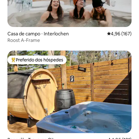
Casa de campo ⋅ Interlochen
4,96 de uma av
4,96 (167)
Roost A-Frame
Preferido dos hóspedes
Entre os melhores preferidos dos hóspedes