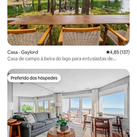
Casa ⋅ Gaylord
4,85 de uma av
4,85 (137)
Casa de campo à beira do lago para entusiastas de
SidexSide e golfe
Preferido dos hóspedes
Preferido dos hóspedes