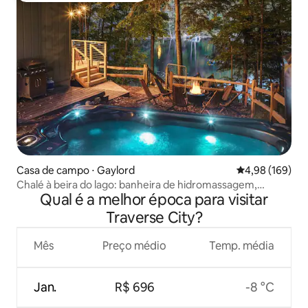
Casa de campo ⋅ Gaylord
4,98 de uma av
4,98 (169)
Chalé à beira do lago: banheira de hidromassagem,
Qual é a melhor época para visitar
piscina, fogueira, caiaques
Traverse City?
Mês
Preço médio
Temp. média
Jan.
R$ 696
-8 °C