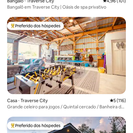
Bangalô ⋅ Traverse City
4,96 de uma av
4,96 (101)
Bangalô em Traverse City | Oásis de spa privativo
Preferido dos hóspedes
Entre os melhores preferidos dos hóspedes
Casa ⋅ Traverse City
5 de uma av
5 (116)
Grande celeiro para jogos / Quintal cercado / Banheira de
hidromassagem / Fogueira
Preferido dos hóspedes
Entre os melhores preferidos dos hóspedes