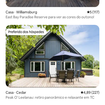
Casa ⋅ Williamsburg
5 de uma av
5 (117)
East Bay Paradise Reserve para ver as cores do outono!
Preferido dos hóspedes
Preferido dos hóspedes
Casa ⋅ Cedar
4,89 de uma av
4,89 (227)
Peak O' Leelanau: retiro panorâmico e relaxante em TC