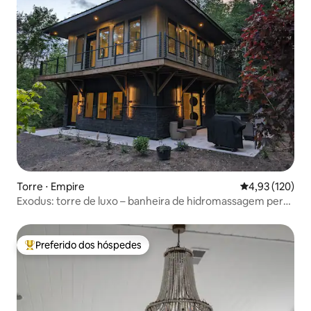
Torre ⋅ Empire
4,93 de uma av
4,93 (120)
Exodus: torre de luxo – banheira de hidromassagem perto
de Sleeping Bear
Preferido dos hóspedes
Entre os melhores preferidos dos hóspedes