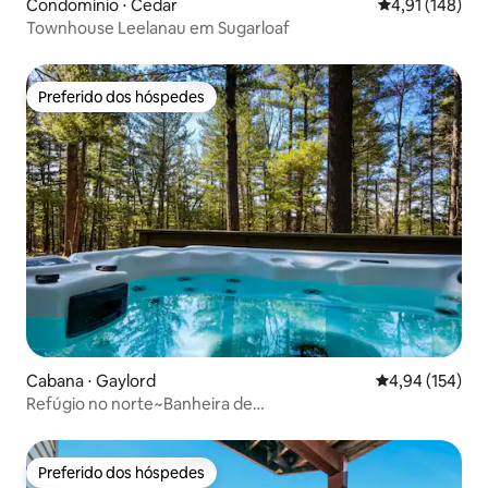
Condomínio ⋅ Cedar
4,91 de uma av
4,91 (148)
Townhouse Leelanau em Sugarloaf
Preferido dos hóspedes
Preferido dos hóspedes
Cabana ⋅ Gaylord
4,94 de uma av
4,94 (154)
Refúgio no norte~Banheira de
hidromassagem*Piscina*Trilhas*Lagos*Natureza!
Preferido dos hóspedes
Preferido dos hóspedes