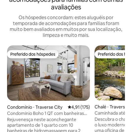
avaliações
Os hóspedes concordam: estes aluguéis por
temporada de acomodações para famílias foram
muito bem avaliados em muitos por sua localização,
limpeza e muito mais.
Preferido dos hóspedes
Preferido dos hó
Preferido dos hóspedes
Preferido dos hó
Chalé ⋅ Traverse C
Condomínio ⋅ Traverse City
4,91 de uma avaliação média de 
4,91 (175)
Caminhada até a p
Condomínio Boho 1 QT com banheiras
hidromassagem e l
de hidromassagem no terraço,
Descubra o charme
Rejuvenesça neste aconchegante
localização privilegiada
o luxo moderno no
apartamento de 1 quarto com 10
uma oficina de ar
banheiras de hidromassagem para 2