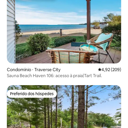
Condomínio ⋅ Traverse City
4,92 de uma ava
4,92 (209)
Sauna Beach Haven 106: acesso à praia|Tart Trail.
Preferido dos hóspedes
Preferido dos hóspedes