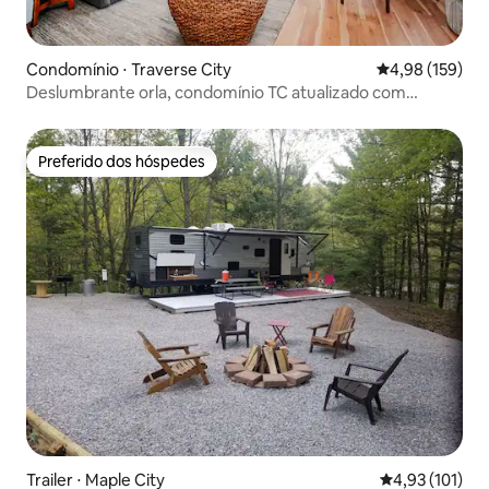
Condomínio ⋅ Traverse City
4,98 de uma av
4,98 (159)
Deslumbrante orla, condomínio TC atualizado com
piscina!
Preferido dos hóspedes
Preferido dos hóspedes
Trailer ⋅ Maple City
4,93 de uma av
4,93 (101)