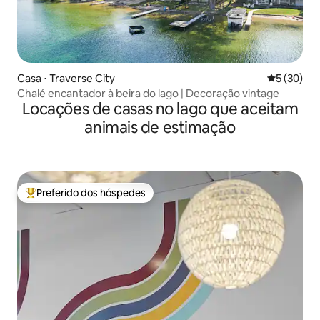
Casa ⋅ Traverse City
5 de uma a
5 (30)
Chalé encantador à beira do lago | Decoração vintage
Locações de casas no lago que aceitam
animais de estimação
Preferido dos hóspedes
Entre os melhores preferidos dos hóspedes