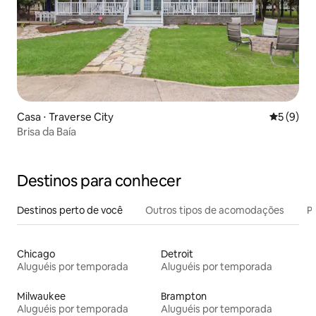
Casa ⋅ Traverse City
5 de uma 
5 (9)
Brisa da Baía
Destinos para conhecer
Destinos perto de você
Outros tipos de acomodações
Pr
Chicago
Detroit
Aluguéis por temporada
Aluguéis por temporada
Milwaukee
Brampton
Aluguéis por temporada
Aluguéis por temporada