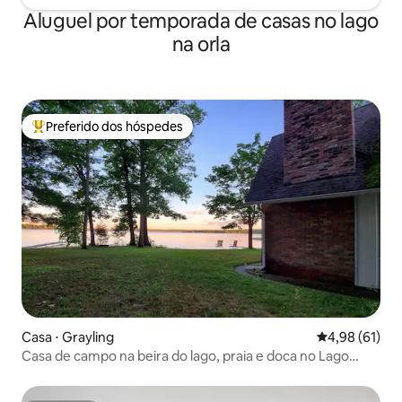
Aluguel por temporada de casas no lago
na orla
Preferido dos hóspedes
Entre os melhores preferidos dos hóspedes
Casa ⋅ Grayling
4,98 de uma a
4,98 (61)
Casa de campo na beira do lago, praia e doca no Lago
Margrethe