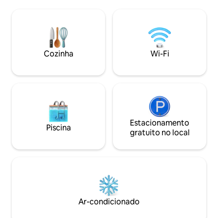
ciclovia TART 2 banheiros WI-FI RÁPIDO
pássaros voando. 
Nosso espaço fica perto do centro da
nossa sauna com 
cidade e do transporte público. Você vai
vista para o lago,
adorar este lugar por causa da
única! Relaxe em s
localização, e nossas vistas da West
hidromassagem par
Grand Traverse Bay são incríveis! Uma
interna, área de f
Cozinha
Wi-Fi
praia pública a 200 metros de distância 3
restaurantes incríveis a 800 metros de
distância!
Estacionamento
Piscina
gratuito no local
Ar-condicionado