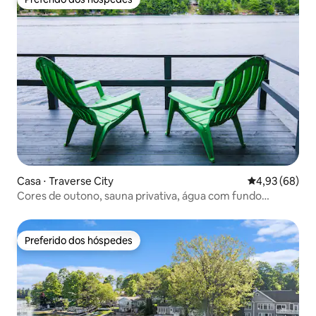
Preferido dos hóspedes
Casa ⋅ Traverse City
4,93 de uma a
4,93 (68)
Cores de outono, sauna privativa, água com fundo
arenoso
Preferido dos hóspedes
Preferido dos hóspedes