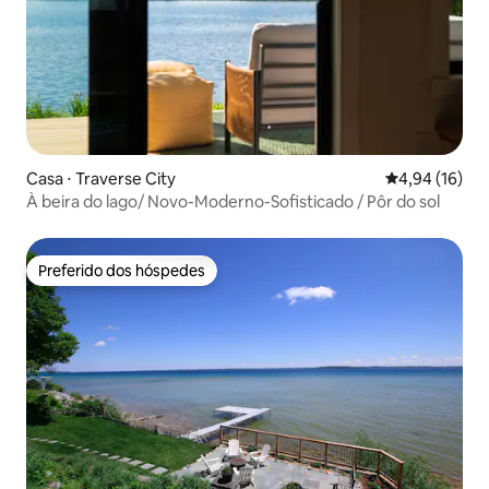
Casa ⋅ Traverse City
4,94 de uma a
4,94 (16)
À beira do lago/ Novo-Moderno-Sofisticado / Pôr do sol
Preferido dos hóspedes
Preferido dos hóspedes