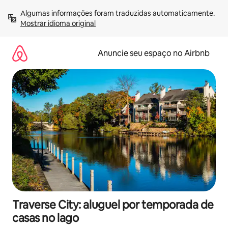
Pular
Algumas informações foram traduzidas automaticamente. 
para
Mostrar idioma original
o
conteúdo
Anuncie seu espaço no Airbnb
Traverse City: aluguel por temporada de
casas no lago