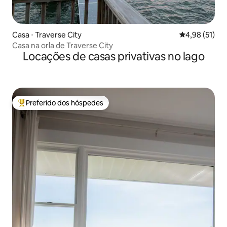
Casa ⋅ Traverse City
4,98 de uma a
4,98 (51)
Casa na orla de Traverse City
Locações de casas privativas no lago
Preferido dos hóspedes
Entre os melhores preferidos dos hóspedes