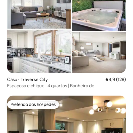
Casa ⋅ Traverse City
4,9 de uma av
4,9 (128)
Espaçosa e chique | 4 quartos | Banheira de
hidromassagem | A poucos minutos do centro!
Preferido dos hóspedes
Preferido dos hóspedes