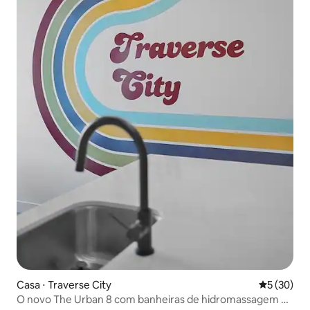
Casa ⋅ Traverse City
5 de uma a
5 (30)
O novo The Urban 8 com banheiras de hidromassagem no