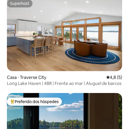
Superhost
Superhost
Casa ⋅ Traverse City
4,8 de uma 
4,8 (5)
Long Lake Haven | 4BR | Frente ao mar | Aluguel de barcos
Preferido dos hóspedes
Entre os melhores preferidos dos hóspedes