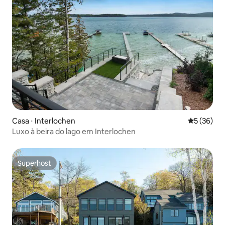
Casa ⋅ Interlochen
5 de uma a
5 (36)
Luxo à beira do lago em Interlochen
Superhost
Superhost