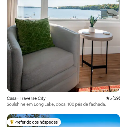
Casa ⋅ Traverse City
5 de uma a
5 (39)
Soulshine em Long Lake, doca, 100 pés de fachada.
Preferido dos hóspedes
Entre os melhores preferidos dos hóspedes