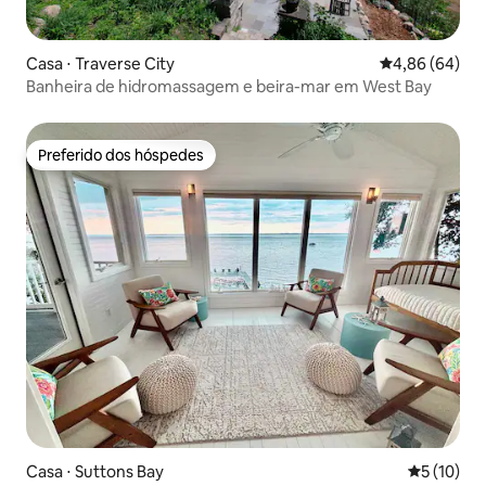
Casa ⋅ Traverse City
4,86 de uma av
4,86 (64)
Banheira de hidromassagem e beira-mar em West Bay
Preferido dos hóspedes
Preferido dos hóspedes
Casa ⋅ Suttons Bay
5 de uma a
5 (10)