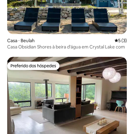
Casa ⋅ Beulah
5 de uma 
5 (3)
Casa Obsidian Shores à beira d'água em Crystal Lake com
Preferido dos hóspedes
Preferido dos hóspedes