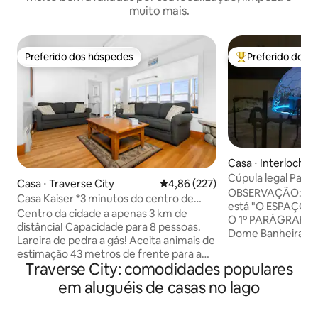
muito mais.
Preferido dos hóspedes
Preferido dos 
Preferido dos hóspedes
Entre os melhore
Casa ⋅ Interlochen
Cúpula legal Panorâmica Sauna Banheira
Casa ⋅ Traverse City
4,86 de uma avaliação média de 
4,86 (227)
de hidromassagem Aceita animais
OBSERVAÇÃO: aba
Casa Kaiser *3 minutos do centro de
estimação
está "O ESPAÇO" VIP: LEIA PELO MENOS
Toronto *Acomoda 8 pessoas
Centro da cidade a apenas 3 km de
O 1º PARÁGRAFO Ba
distância! Capacidade para 8 pessoas.
Dome Banheira qu
Lareira de pedra a gás! Aceita animais de
de estimação Lareira Lareira externa
estimação 43 metros de frente para a
Nos arredores de Tra
Traverse City: comodidades populares
baía do outro lado da estrada A 4,8 km
espaço é de 2 qua
do The Commons A 40 km das dunas de
em aluguéis de casas no lago
cama queen size.
Sleeping Bear 22,5 km até Sutton's Bay
nossa incrível cúp
Pátio externo/gazebo A 90 metros da
estrelas é incrível! Assista aos inúmeros