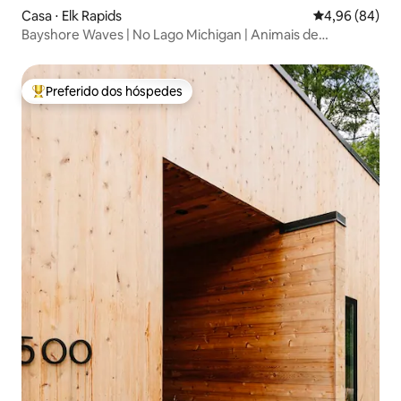
Casa ⋅ Elk Rapids
4,96 de uma av
4,96 (84)
Bayshore Waves | No Lago Michigan | Animais de
estimação são bem-vindos
Preferido dos hóspedes
Entre os melhores preferidos dos hóspedes