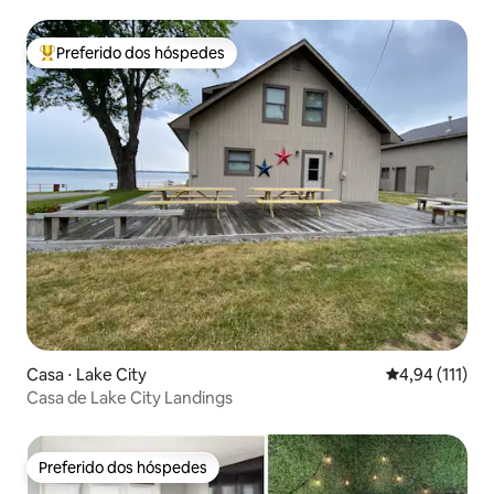
telhado
Preferido dos hóspedes
Entre os melhores preferidos dos hóspedes
Casa ⋅ Lake City
4,94 de uma av
4,94 (111)
Casa de Lake City Landings
Preferido dos hóspedes
Preferido dos hóspedes