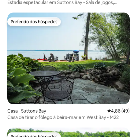
Estadia espetacular em Suttons Bay - Sala de jogos,
caiaques,
Preferido dos hóspedes
Preferido dos hóspedes
Casa ⋅ Suttons Bay
4,86 de uma a
4,86 (49)
Casa de tirar o fôlego à beira-mar em West Bay - M22
Preferido dos hóspedes