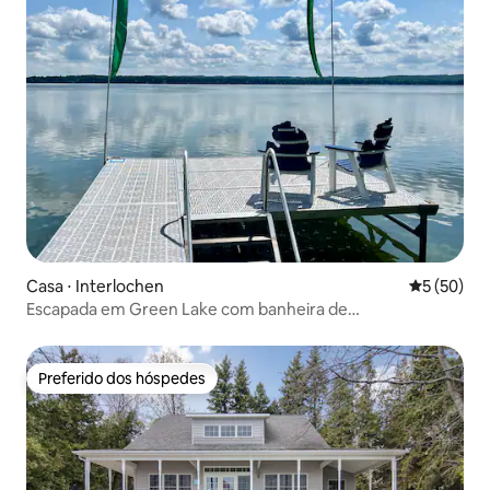
Casa ⋅ Interlochen
5 de uma a
5 (50)
Escapada em Green Lake com banheira de
hidromassagem, fogueira, caiaques e SUP
Preferido dos hóspedes
Preferido dos hóspedes