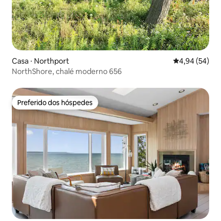
Casa ⋅ Northport
4,94 de uma a
4,94 (54)
NorthShore, chalé moderno 656
Preferido dos hóspedes
Preferido dos hóspedes