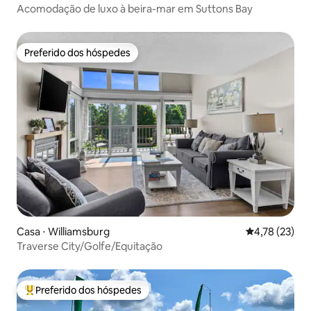
Acomodação de luxo à beira-mar em Suttons Bay
Preferido dos hóspedes
Preferido dos hóspedes
Casa ⋅ Williamsburg
4,78 de uma a
4,78 (23)
Traverse City/Golfe/Equitação
Preferido dos hóspedes
Entre os melhores preferidos dos hóspedes