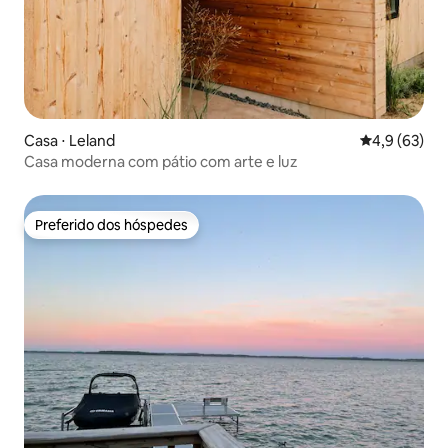
Casa ⋅ Leland
4,9 de uma a
4,9 (63)
Casa moderna com pátio com arte e luz
Preferido dos hóspedes
Preferido dos hóspedes