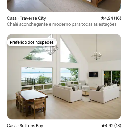
Casa ⋅ Traverse City
4,94 de uma a
4,94 (16)
Chalé aconchegante e moderno para todas as estações
Preferido dos hóspedes
Preferido dos hóspedes
Casa ⋅ Suttons Bay
4,92 de uma a
4,92 (13)