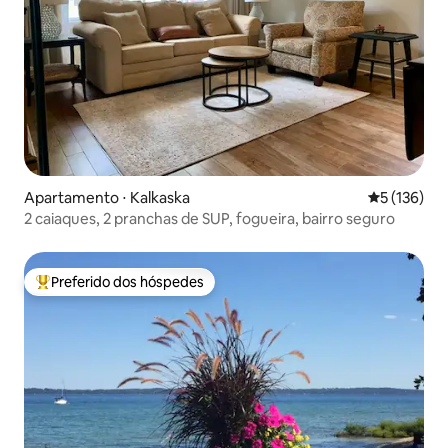
Apartamento ⋅ Kalkaska
5 de uma av
5 (136)
2 caiaques, 2 pranchas de SUP, fogueira, bairro seguro
Preferido dos hóspedes
Entre os melhores preferidos dos hóspedes