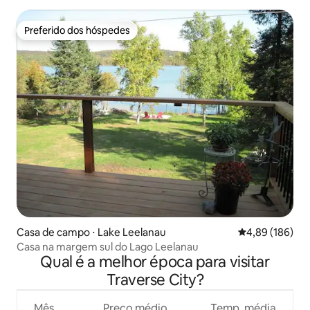
Preferido dos hóspedes
Preferido dos hóspedes
Casa de campo ⋅ Lake Leelanau
4,89 de uma av
4,89 (186)
Casa na margem sul do Lago Leelanau
Qual é a melhor época para visitar
Traverse City?
Mês
Preço médio
Temp. média