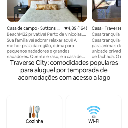
Casa de campo ⋅ Suttons Ba
4,89 de uma avaliação média de 
4,89 (164)
Casa ⋅ Traverse Ci
y
BeachM22 privativa! Perto de vinícolas,
Casa tranquila no 
dunas de areia
recém-reformado
Sua família vai adorar relaxar aqui! A
Casa tranquila co
melhor praia da região, ótima para
para animais de 
pequenos nadadores e grandes
unidade privada no
nadadores. Quente e raso, e a casa de
de fachada. O interior da casa foi
Traverse City: comodidades populares
campo foi recentemente atualizada
reformado: cozinh
com todos os confortos de uma casa.
madeira, móveis d
para aluguel por temporada de
Perto de algumas das melhores vinícolas
de 60 polegadas c
acomodações com acesso a lago
do mundo, esqui e pesca no gelo. Passe
de alta velocidade. Inclui (2) caiaques 
dias de caiaque com caiaques
cortesia, uma pra
fornecidos. Novas camas, roupa de
mountain bikes e 
cama de bambu orgânica, cozinha
16 pés disponível 
totalmente abastecida e uma lareira à
está em Traverse 
beira-mar ajudarão você a criar
verão, refeições 
memórias duradouras nos próximos
de degustação de 
anos. São permitidos animais de
amigos e familiare
Cozinha
Wi-Fi
estimação com taxa para animais de
lugar para relaxar.
estimação, por favor leia as regras