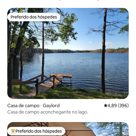
privativa
Preferido dos hóspedes
Preferido dos hóspedes
Casa de campo ⋅ Gaylord
4,89 de uma ava
4,89 (396)
Casa de campo aconchegante no lago.
Preferido dos hóspedes
Entre os melhores preferidos dos hóspedes