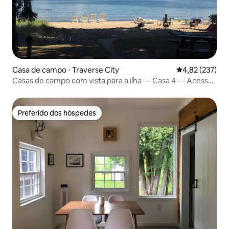
Casa de campo ⋅ Traverse City
4,82 de uma av
4,82 (237)
Casas de campo com vista para a ilha — Casa 4 — Acesso
a pé ao centro da cidade
Preferido dos hóspedes
Preferido dos hóspedes