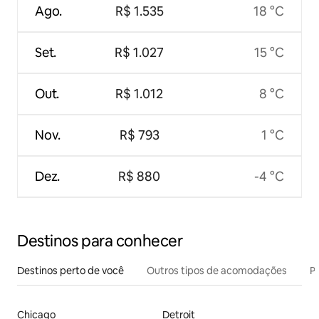
Ago.
R$ 1.535
18 °C
Set.
R$ 1.027
15 °C
Out.
R$ 1.012
8 °C
Nov.
R$ 793
1 °C
Dez.
R$ 880
-4 °C
Destinos para conhecer
Destinos perto de você
Outros tipos de acomodações
Pr
Chicago
Detroit