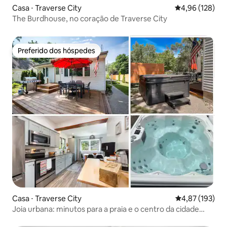
Casa ⋅ Traverse City
4,96 de uma av
4,96 (128)
The Burdhouse, no coração de Traverse City
Preferido dos hóspedes
Preferido dos hóspedes
Casa ⋅ Traverse City
4,87 de uma av
4,87 (193)
Joia urbana: minutos para a praia e o centro da cidade
com banheira de hidromassagem!