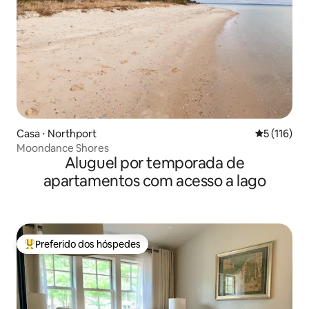
Casa ⋅ Northport
5 de uma av
5 (116)
Moondance Shores
Aluguel por temporada de
apartamentos com acesso a lago
Preferido dos hóspedes
Entre os melhores preferidos dos hóspedes