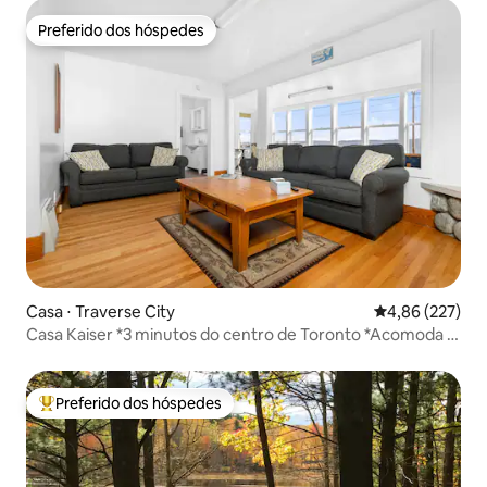
Preferido dos hóspedes
Preferido dos hóspedes
Casa ⋅ Traverse City
4,86 de uma av
4,86 (227)
Casa Kaiser *3 minutos do centro de Toronto *Acomoda 8
pessoas
Preferido dos hóspedes
Entre os melhores preferidos dos hóspedes