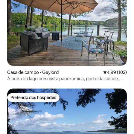
Casa de campo ⋅ Gaylord
4,99 de uma av
4,99 (102)
À beira do lago com vista panorâmica, perto da cidade,
com banheira de hidromassagem e brinquedos aquáticos
Preferido dos hóspedes
Preferido dos hóspedes