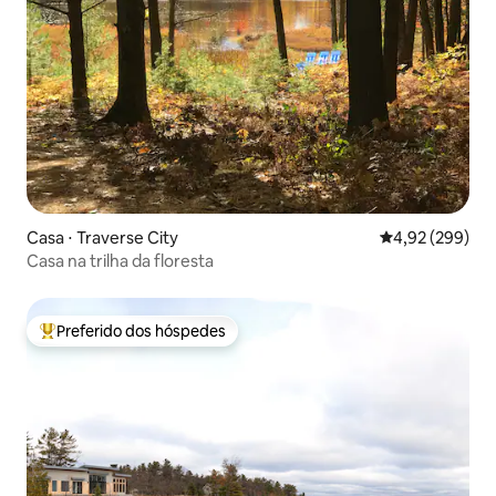
Casa ⋅ Traverse City
4,92 de uma ava
4,92 (299)
Casa na trilha da floresta
Preferido dos hóspedes
Entre os melhores preferidos dos hóspedes