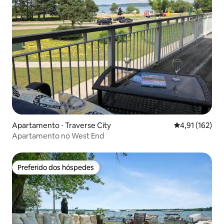
Apartamento ⋅ Traverse City
4,91 de uma av
4,91 (162)
Apartamento no West End
Preferido dos hóspedes
Preferido dos hóspedes