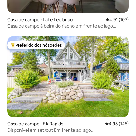
Casa de campo ⋅ Lake Leelanau
4,91 de uma av
4,91 (107)
Casa de campo à beira do riacho em frente ao lago
Leelanau
Preferido dos hóspedes
Entre os melhores preferidos dos hóspedes
Casa de campo ⋅ Elk Rapids
4,95 de uma av
4,95 (145)
Disponível em set/out Em frente ao lago
Fogueira/caiaque/carregamento de veículos elétricos