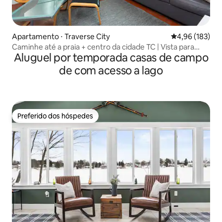
Apartamento ⋅ Traverse City
4,96 de uma av
4,96 (183)
Caminhe até a praia + centro da cidade TC | Vista para
Aluguel por temporada casas de campo
West Bay
de com acesso a lago
Preferido dos hóspedes
Preferido dos hóspedes