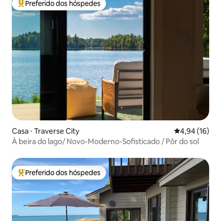
Preferido dos hóspedes
Entre os melhores preferidos dos hóspedes
Casa ⋅ Traverse City
4,94 de uma a
4,94 (16)
À beira do lago/ Novo-Moderno-Sofisticado / Pôr do sol
Preferido dos hóspedes
Entre os melhores preferidos dos hóspedes