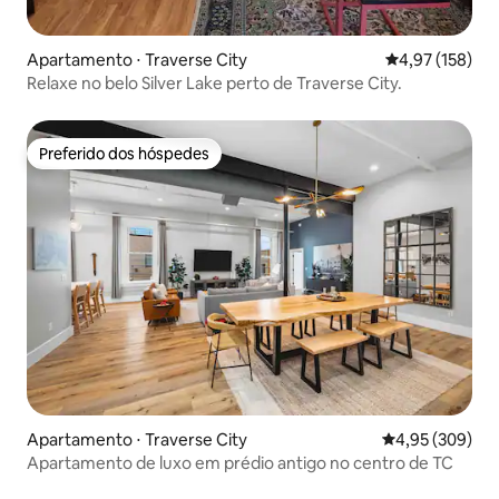
Apartamento ⋅ Traverse City
4,97 de uma av
4,97 (158)
Relaxe no belo Silver Lake perto de Traverse City.
Preferido dos hóspedes
Preferido dos hóspedes
Apartamento ⋅ Traverse City
4,95 de uma ava
4,95 (309)
Apartamento de luxo em prédio antigo no centro de TC