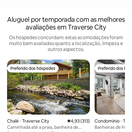
Aluguel por temporada com as melhores
avaliações em Traverse City
Os hóspedes concordam: estas acomodações foram
muito bem avaliadas quanto a localização, limpeza e
outros aspectos.
Preferido dos hóspedes
Preferido dos hó
Preferido dos hóspedes
Preferido dos hó
Chalé ⋅ Traverse City
4,93 de uma avaliação média de 
4,93 (313)
Condomínio ⋅ Trav
Caminhada até a praia, banheira de
Banheiras de hid