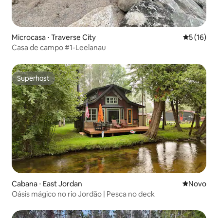
Microcasa ⋅ Traverse City
5 de uma a
5 (16)
Casa de campo #1-Leelanau
Superhost
Superhost
Cabana ⋅ East Jordan
Novo lugar
Novo
Oásis mágico no rio Jordão | Pesca no deck