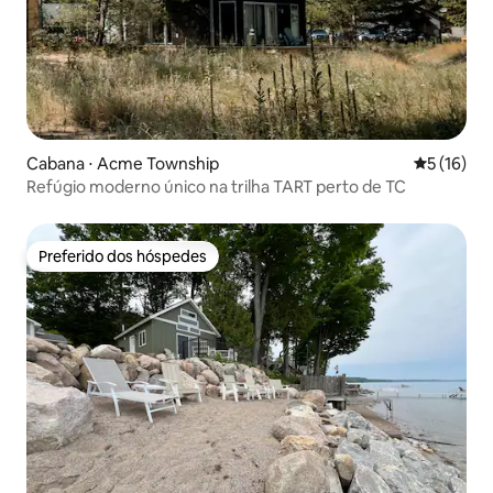
Cabana ⋅ Acme Township
5 de uma a
5 (16)
Refúgio moderno único na trilha TART perto de TC
Preferido dos hóspedes
Preferido dos hóspedes