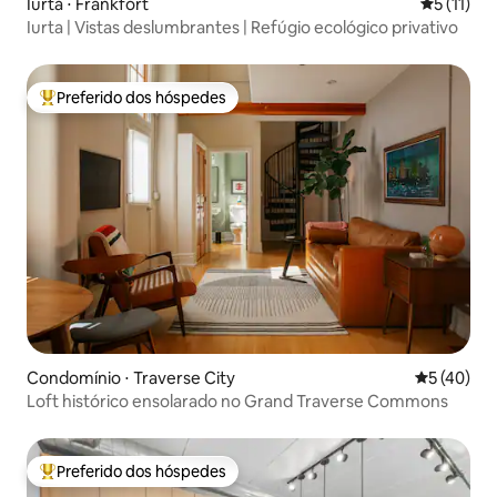
Iurta ⋅ Frankfort
5 de uma a
5 (11)
Iurta | Vistas deslumbrantes | Refúgio ecológico privativo
Preferido dos hóspedes
Entre os melhores preferidos dos hóspedes
Condomínio ⋅ Traverse City
5 de uma a
5 (40)
Loft histórico ensolarado no Grand Traverse Commons
Preferido dos hóspedes
Entre os melhores preferidos dos hóspedes