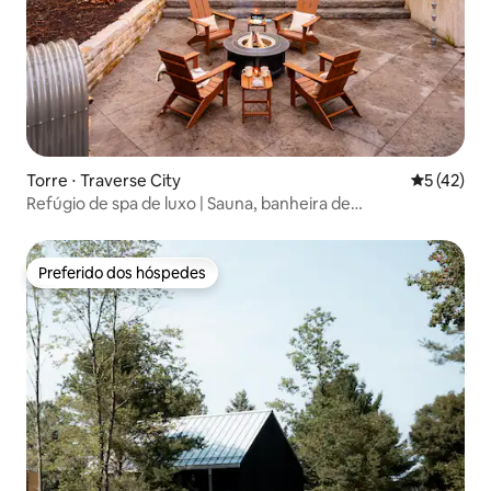
Torre ⋅ Traverse City
5 de uma a
5 (42)
Refúgio de spa de luxo | Sauna, banheira de
hidromassagem e terraço
Preferido dos hóspedes
Preferido dos hóspedes