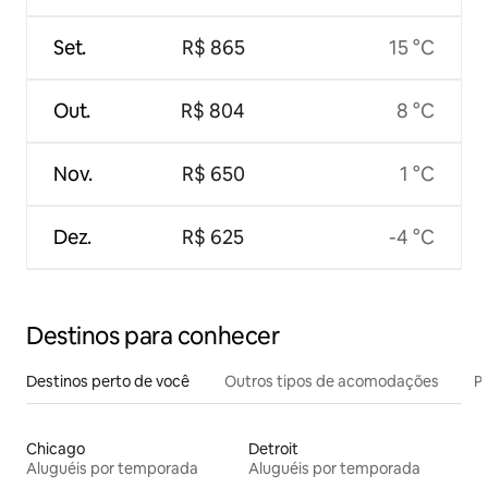
Set.
R$ 865
15 °C
Out.
R$ 804
8 °C
Nov.
R$ 650
1 °C
Dez.
R$ 625
-4 °C
Destinos para conhecer
Destinos perto de você
Outros tipos de acomodações
Pr
Chicago
Detroit
Aluguéis por temporada
Aluguéis por temporada