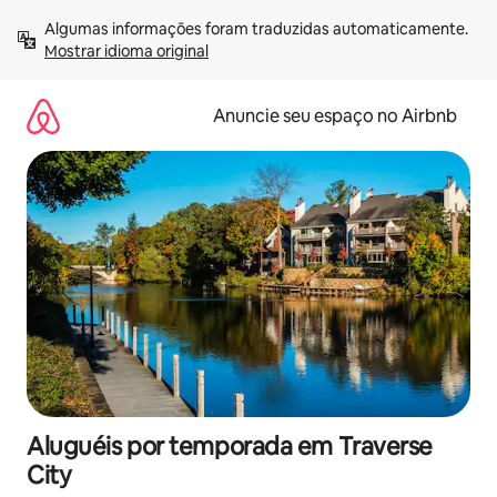
Pular
Algumas informações foram traduzidas automaticamente. 
para
Mostrar idioma original
o
conteúdo
Anuncie seu espaço no Airbnb
Aluguéis por temporada em Traverse
City