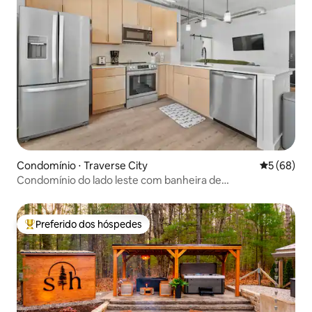
Condomínio ⋅ Traverse City
5 de uma a
5 (68)
Condomínio do lado leste com banheira de
hidromassagem no terraço
Preferido dos hóspedes
Entre os melhores preferidos dos hóspedes