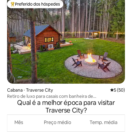
Preferido dos hóspedes
Entre os melhores preferidos dos hóspedes
Cabana ⋅ Traverse City
5 de uma a
5 (50)
Retiro de luxo para casais com banheira de
Qual é a melhor época para visitar
hidromassagem em Traverse City!
Traverse City?
Mês
Preço médio
Temp. média