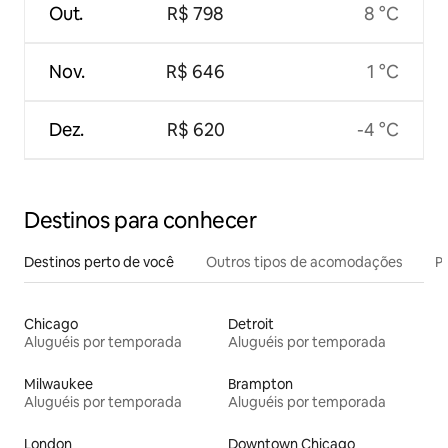
Out.
R$ 798
8 °C
Nov.
R$ 646
1 °C
Dez.
R$ 620
-4 °C
Destinos para conhecer
Destinos perto de você
Outros tipos de acomodações
Pr
Chicago
Detroit
Aluguéis por temporada
Aluguéis por temporada
Milwaukee
Brampton
Aluguéis por temporada
Aluguéis por temporada
London
Downtown Chicago