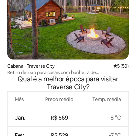
Cabana ⋅ Traverse City
5 de uma a
5 (50)
Retiro de luxo para casais com banheira de
Qual é a melhor época para visitar
hidromassagem em Traverse City!
Traverse City?
Mês
Preço médio
Temp. média
Jan.
R$ 569
-8 °C
Fev.
R$ 529
-7 °C