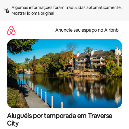
Pular
Algumas informações foram traduzidas automaticamente. 
para
Mostrar idioma original
o
conteúdo
Anuncie seu espaço no Airbnb
Aluguéis por temporada em Traverse
City