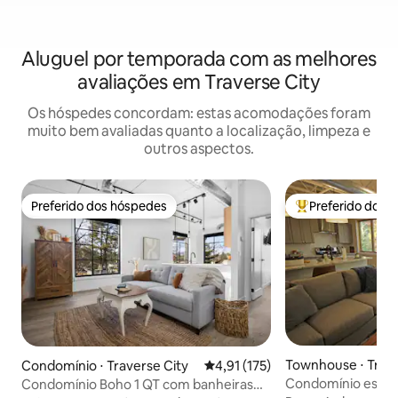
Aluguel por temporada com as melhores
avaliações em Traverse City
Os hóspedes concordam: estas acomodações foram
muito bem avaliadas quanto a localização, limpeza e
outros aspectos.
Preferido dos hóspedes
Preferido dos 
Preferido dos hóspedes
Entre os melhore
Townhouse ⋅ Trave
Condomínio ⋅ Traverse City
4,91 de uma avaliação média de 
4,91 (175)
Condomínio espaço
Condomínio Boho 1 QT com banheiras