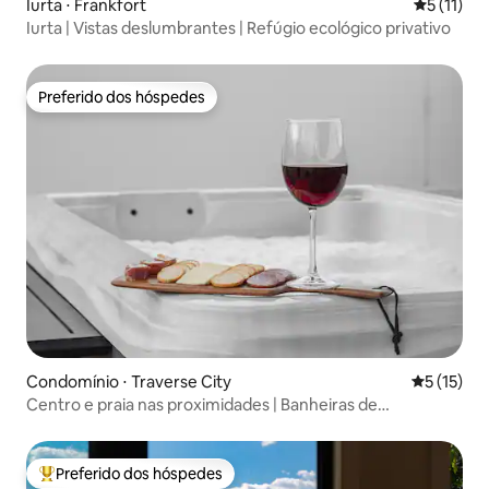
Iurta ⋅ Frankfort
5 de uma a
5 (11)
Iurta | Vistas deslumbrantes | Refúgio ecológico privativo
Preferido dos hóspedes
Preferido dos hóspedes
Condomínio ⋅ Traverse City
5 de uma a
5 (15)
Centro e praia nas proximidades | Banheiras de
hidromassagem | Aceita animais de estimação
Preferido dos hóspedes
Entre os melhores preferidos dos hóspedes