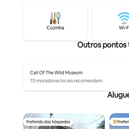
pessoas, com banheira de
caminhada
hidromassagem, amplo quintal privativo,
Outfitter
lagoa e riacho, extensas trilhas em meio
restauran
à mata, jogos e atividades exclusivos no
estações 
interior e um clima divertido e relaxante
um dia! A
Cozinha
Wi-F
do norte dos EUA. Casamentos e
hidromass
reuniões de família são bem-vindos com
máximo r
aprovação prévia. Proibido “festas”.
Outros pontos 
Call Of The Wild Museum
70 moradores locais recomendam
Alugu
Preferido dos hóspedes
Prefe
Preferido dos hóspedes
Entre os