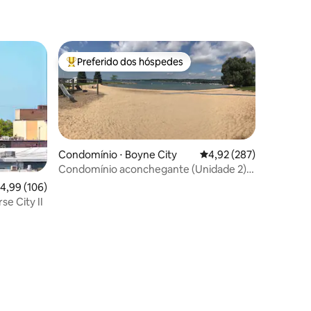
ções
Preferido dos hóspedes
os hóspedes
Entre os melhores preferidos dos hóspedes
Condomínio ⋅ Boyne City
4,92 de uma avaliação 
4,92 (287)
Condomínio aconchegante (Unidade 2) -
Boyne City e Lago Charlevoix
,99 de uma avaliação média de 5, 106 avaliações
4,99 (106)
se City II
ções