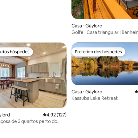
Casa ⋅ Gaylord
Golfe | Casa triangular | Banhei
hidromassagem | Sauna | 2 cam
o dos hóspedes
Preferido dos hóspedes
o dos hóspedes
Preferido dos hóspedes
Casa ⋅ Gaylord
4
Kassuba Lake Retreat
ylord
4,92 de uma avaliação média de 5, 127 avalia
4,92 (127)
çosa de 3 quartos perto do
 cidade e de resorts de golfe