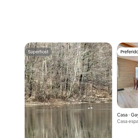
king
Superhost
Preferid
Superhost
Preferid
Casa ⋅ Ga
Casa espa
centro da