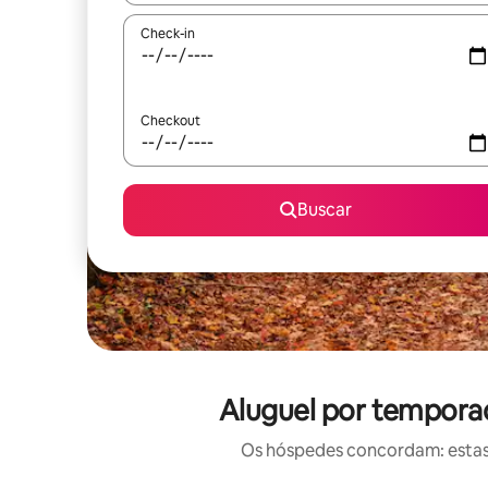
Check-in
Checkout
Buscar
Aluguel por tempora
Os hóspedes concordam: estas