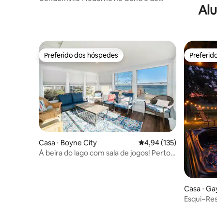
Alu
Traverse City/Estacionamento Gratuito
Preferido dos hóspedes
Preferid
Preferido dos hóspedes
Preferid
Casa ⋅ Boyne City
4,94 de uma avaliação m
4,94 (135)
À beira do lago com sala de jogos! Perto
de Boyne Mtn
Casa ⋅ Ga
Esqui~Res
hidromas