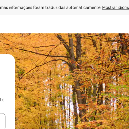
mas informações foram traduzidas automaticamente. 
Mostrar idioma
ito
ore-os usando as seta para cima e para baixo do teclado ou tocando e