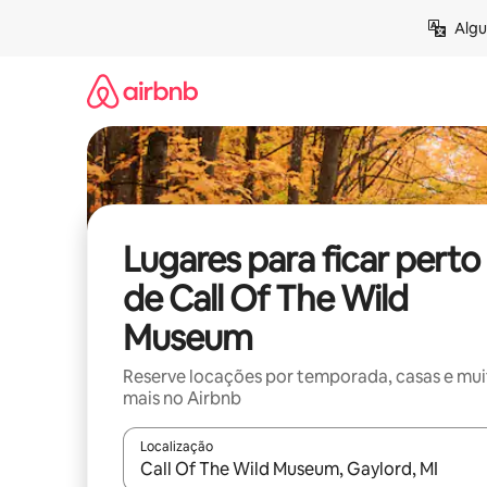
Pular
Algu
para
o
conteúdo
Lugares para ficar perto
de Call Of The Wild
Museum
Reserve locações por temporada, casas e mu
mais no Airbnb
Localização
Quando os resultados estiverem disponíveis, expl