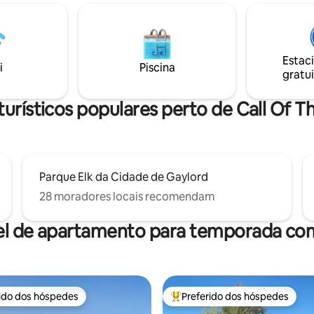
casa de campo oferece inúmer
s, rafting no Jordan Valley
de descanso, além de: *Cozinha
, snowmobiling. E muitos
totalmente abastecida *Deck à 
tes requintados, várias
lago *Fogueira de pedra *Mesa
de esqui e viagens curtas de
*Balanço de madeira *Churrasq
Estac
lém disso, uma banheira de
i
Piscina
gás *Barco a remo *Caiaques *
gratui
agem de 90 jatos para o
de stand up paddle *Pedal boat
elaxamento!
*Equipamento de pesca
turísticos populares perto de Call Of 
Parque Elk da Cidade de Gaylord
28 moradores locais recomendam
el de apartamento para temporada com
rido dos hóspedes
Preferido dos hóspedes
 melhores preferidos dos hóspedes
Entre os melhores preferidos d