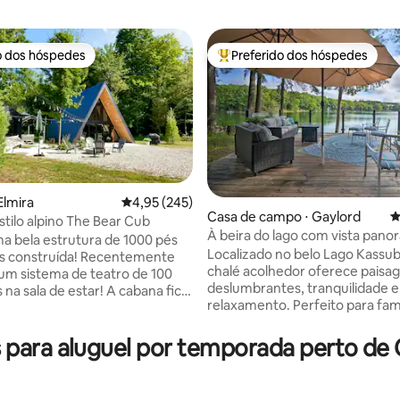
o dos hóspedes
Preferido dos hóspedes
o dos hóspedes
Entre os melhores preferidos d
Elmira
4,95 de uma avaliação média de 5, 245 avalia
4,95 (245)
édia de 5, 178 avaliações
Casa de campo ⋅ Gaylord
4
stilo alpino The Bear Cub
À beira do lago com vista pano
 bela estrutura de 1000 pés
perto da cidade, com banheira
Localizado no belo Lago Kassub
s construída! Recentemente
hidromassagem e brinquedos a
chalé acolhedor oferece paisa
 um sistema de teatro de 100
deslumbrantes, tranquilidade e
 na sala de estar! A cabana fica
relaxamento. Perfeito para famí
of the North, que oferece uma
pequenos grupos, você passará
a perfeita para o ar livre.
desfrutando da vida no lago, c
para aluguel por temporada perto de 
ado a lado! Oferecemos 2
restaurantes, lojas e os pubs do
para usar (deve transportar)
encantador centro de Gaylord 
 bolsas de cornhole, trilhas de
3,8 km de distância. Esta enca
o em seu UTV/ORV,