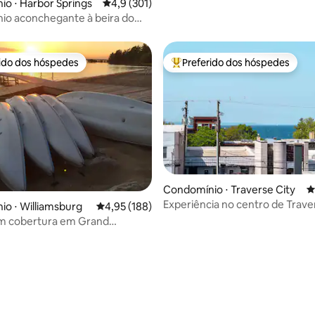
o ⋅ Harbor Springs
4,9 de uma avaliação média de 5, 301 avalia
4,9 (301)
io aconchegante à beira do
praia + doca + 2 caiaques
rido dos hóspedes
Preferido dos hóspedes
 melhores preferidos dos hóspedes
Entre os melhores preferidos d
Condomínio ⋅ Traverse City
4
Experiência no centro de Traver
o ⋅ Williamsburg
4,95 de uma avaliação média de 5, 188 avalia
4,95 (188)
em cobertura em Grand
East Bay
édia de 5, 443 avaliações