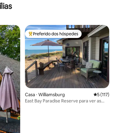
lias
Preferido dos hóspedes
os hóspedes
Entre os melhores preferidos dos hóspedes
Casa ⋅ Williamsburg
5 de uma avaliação 
5 (117)
East Bay Paradise Reserve para ver as
cores do outono!
ções