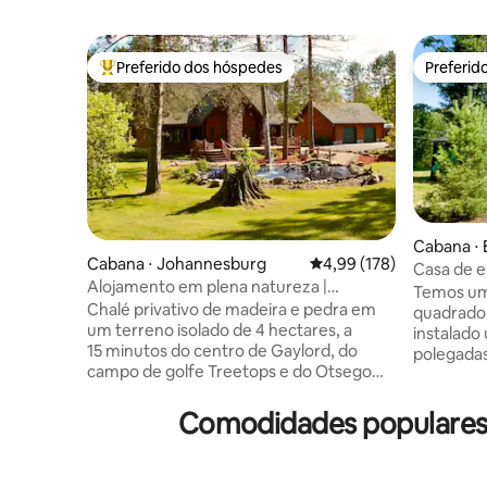
Preferido dos hóspedes
Preferid
Entre os melhores preferidos dos hóspedes
Preferid
Cabana ⋅ 
Cabana ⋅ Johannesburg
4,99 de uma avaliação m
4,99 (178)
Casa de e
Alojamento em plena natureza |
Temos uma
4 hectares | Banheira de hidromassagem
Chalé privativo de madeira e pedra em
quadrado
| Grupos
um terreno isolado de 4 hectares, a
instalado
15 minutos do centro de Gaylord, do
polegadas
campo de golfe Treetops e do Otsego
em Lakes 
Resort e suas pistas de esqui. Ideal para
escapadinh
grupos, convidados de casamento,
Comodidades populares 
Trilhas l
reuniões, viagens de esqui, fins de
caiaques 
semana de quadriciclo, casais, famílias e
pranchas e
retiros tranquilos. Capacidade para 20
equitaçã