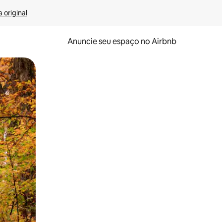
 original
Anuncie seu espaço no Airbnb
 deslizando o dedo na tela.