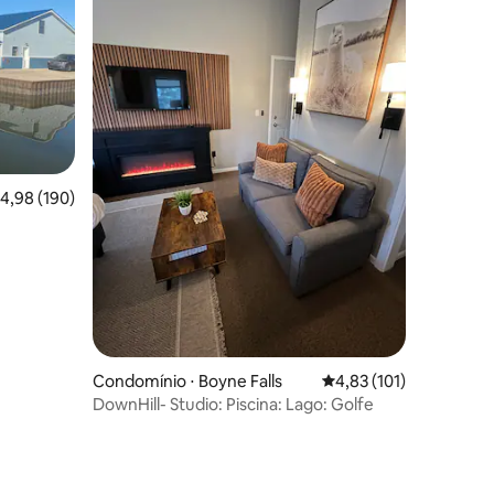
,98 de uma avaliação média de 5, 190 avaliações
4,98 (190)
Condomínio ⋅ Boyne Falls
4,83 de uma avaliação 
4,83 (101)
DownHill- Studio: Piscina: Lago: Golfe