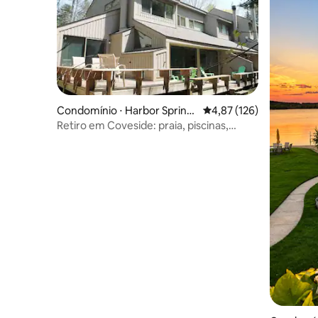
Condomínio ⋅ Harbor Spring
4,87 de uma avaliação m
4,87 (126)
s
Retiro em Coveside: praia, piscinas,
trilhas, esqui