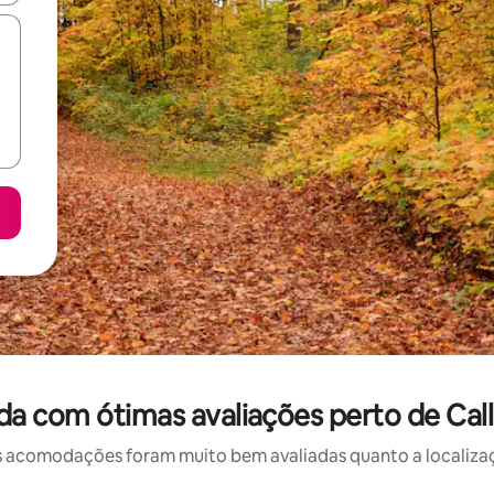
da com ótimas avaliações perto de Cal
 acomodações foram muito bem avaliadas quanto a localizaçã