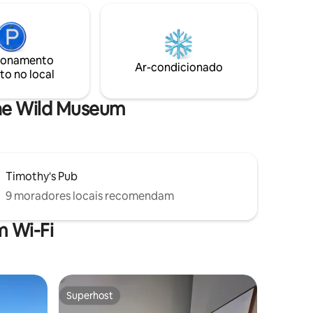
as opções
aproveitando os espaços ao ar livre
recém-renovados antes de se reunir ao
beira do
redor da fogueira. No interior, detalhes
 de fogo
de madeira aconchegantes e um design
ueira a
ionamento
bem pensado facilitam o relaxamento
Ar-condicionado
Pranchas
to no local
após um dia ao ar livre. Perfeito para: •
Refúgios para casais • Grupos pequenos
• Refúgios tranquilos no norte
The Wild Museum
Timothy's Pub
9 moradores locais recomendam
 Wi-Fi
Superhost
os hóspedes
Superhost