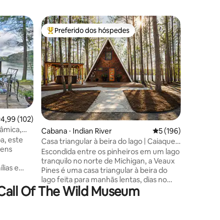
Casa de 
Preferido dos hóspedes
Preferi
os hóspedes
Entre os melhores preferidos dos hóspedes
Preferi
Casa de 
beira do 
Grande c
famílias 
Lagos pr
deslumbr
água cris
caiaque e
poucos m
ções
da cidade
,99 de uma avaliação média de 5, 102 avaliações
4,99 (102)
snowmobi
râmica,
Cabana ⋅ Indian River
5 de uma avaliação 
5 (196)
curta dis
 de
a, este
Mountain 
Casa triangular à beira do lago | Caiaques,
quáticos
gens
norte. Q
fogueira e banheira de hidromassagem
Escondida entre os pinheiros em um lago
moderna, 
tranquilo no norte de Michigan, a Veaux
lias e
confortáv
Pines é uma casa triangular à beira do
 seus dias
grelha a 
lago feita para manhãs lentas, dias no
om
de hidro
Call Of The Wild Museum
lago e noites aconchegantes sob as
deslumbr
estrelas. Passe seus dias praticando
a apenas
caiaque, SUP, relaxando na banheira de
ntadora
hidromassagem coberta ou