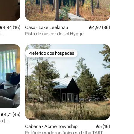
ções
4,94 de uma avaliação média de 5, 16 avaliações
4,94 (16)
Casa ⋅ Lake Leelanau
4,97 de uma avaliação
4,97 (36)
o-
Pista de nascer do sol Hygge
Preferido dos hóspedes
Preferido dos hóspedes
ções
4,71 de uma avaliação média de 5, 45 avaliações
4,71 (45)
o |
Cabana ⋅ Acme Township
5 de uma avaliação
5 (16)
massagem,
Refúgio moderno único na trilha TART