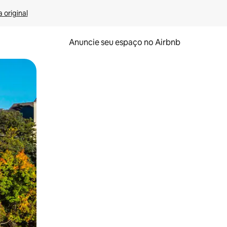
 original
Anuncie seu espaço no Airbnb
 deslizando o dedo na tela.