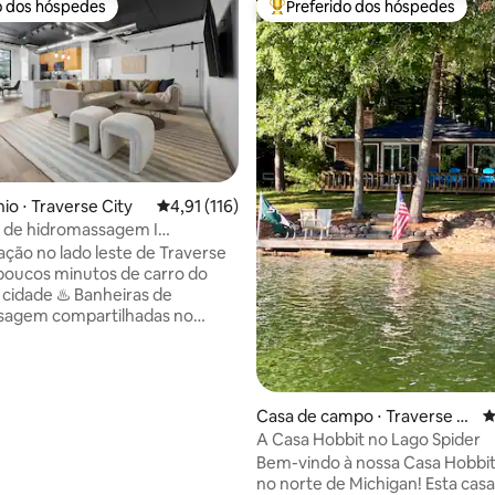
o dos hóspedes
Preferido dos hóspedes
o dos hóspedes
Entre os melhores preferidos d
o ⋅ Traverse City
4,91 de uma avaliação média de 5, 116 avalia
4,91 (116)
 de hidromassagem I
édia de 5, 513 avaliações
o de 2 quartos I Perto do
zação no lado leste de Traverse
 Toronto e de vinícolas
 poucos minutos de carro do
 cidade ♨️ Banheiras de
sagem compartilhadas no
 Perto das vinícolas de Old
🏙️ Acomodação moderna com
o no Eastside oferece uma
Casa de campo ⋅ Traverse Ci
4
impa e confortável a poucos
ty
A Casa Hobbit no Lago Spider
o centro de Traverse City e da
Bem-vindo à nossa Casa Hobbit
 de Old Mission. Desfrute de
no norte de Michigan! Esta cas
 de hidromassagem no terraço,