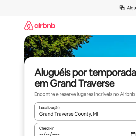
Pular
Algu
para
o
conteúdo
Aluguéis por temporada
em Grand Traverse
Encontre e reserve lugares incríveis no Airbnb
Localização
Quando os resultados estiverem disponíveis, expl
Check-in