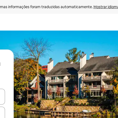
mas informações foram traduzidas automaticamente. 
Mostrar idioma
ore-os usando as seta para cima e para baixo do teclado ou tocando e