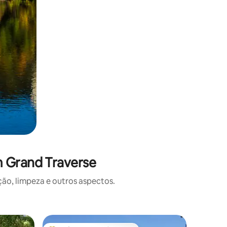
m Grand Traverse
o, limpeza e outros aspectos.
Condomín