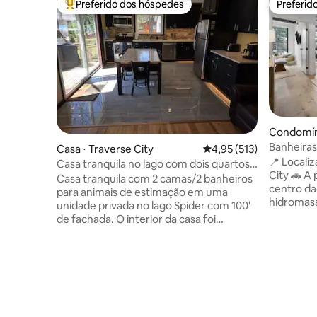
Preferido dos hóspedes
Preferid
Entre os melhores preferidos dos hóspedes
Preferid
Condomíni
Banheiras
Casa ⋅ Traverse City
4,95 de uma avaliação m
4,95 (513)
Condomíni
📍 Locali
Casa tranquila no lago com dois quartos
centro de
City 🚗 A
recém-reformados
Casa tranquila com 2 camas/2 banheiros
centro da
para animais de estimação em uma
hidromas
unidade privada no lago Spider com 100'
terraço 🍷
de fachada. O interior da casa foi
Mission 
reformado: cozinha, banheiros, pisos de
elevador Esta moderna acomodação em
madeira, móveis de couro, TV Smart 4K
condomíni
de 60 polegadas com cabo HD e internet
estadia l
de alta velocidade. Inclui (2) caiaques de
minutos d
cortesia, uma prancha de remo,
Península
mountain bikes e lenha. Barco pontão de
banheiras
16 pés disponível para aluguel. Se você