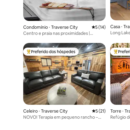
Casa ⋅ Tr
Condomínio ⋅ Traverse City
5 de uma avaliação 
5 (14)
Long Lake
Centro e praia nas proximidades |
Aluguel d
Banheiras de hidromassagem | Aceita
animais de estimação
Preferido dos hóspedes
Prefe
Entre os melhores preferidos dos hóspedes
Entre os
Celeiro ⋅ Traverse City
5 de uma avaliação 
5 (21)
Torre ⋅ Tr
NOVO! Terapia em pequeno rancho –
Refúgio d
Banheira de hidromassagem / Lareira /
de hidro
Ar-condicionado