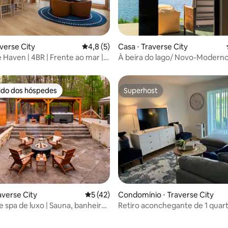
averse City
4,8 de uma avaliação média de 5, 5 avalia
4,8 (5)
Casa ⋅ Traverse City
média de 5, 14 avaliações
 Haven | 4BR | Frente ao mar |
À beira do lago/ Novo-Modern
e barcos
Sofisticado / Pôr do sol
rido dos hóspedes
Superhost
 melhores preferidos dos hóspedes
Superhost
média de 5, 21 avaliações
averse City
5 de uma avaliação média de 5, 42 avalia
5 (42)
Condomínio ⋅ Traverse City
e spa de luxo | Sauna, banheira
Retiro aconchegante de 1 quart
massagem e terraço
Pickleball, banheiras de hidro
caminhadas