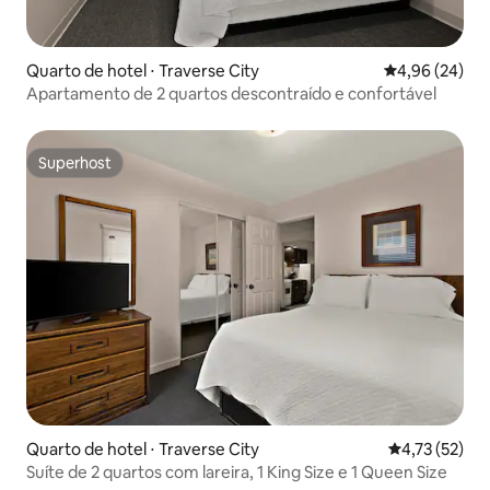
Quarto de hotel ⋅ Traverse City
4,96 de uma a
4,96 (24)
Apartamento de 2 quartos descontraído e confortável
Superhost
Superhost
Quarto de hotel ⋅ Traverse City
4,73 de uma a
4,73 (52)
Suíte de 2 quartos com lareira, 1 King Size e 1 Queen Size