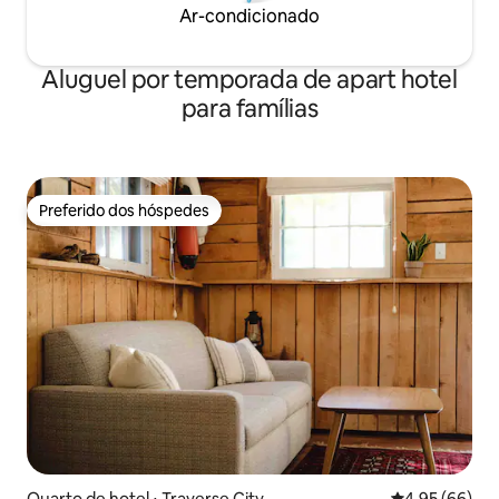
Ar-condicionado
Aluguel por temporada de apart hotel
para famílias
Preferido dos hóspedes
Preferido dos hóspedes
Quarto de hotel ⋅ Traverse City
4,95 de uma a
4,95 (66)