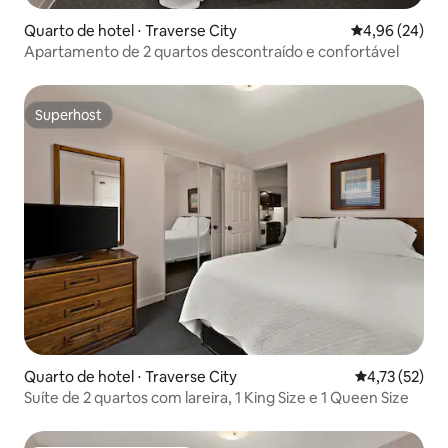
Quarto de hotel ⋅ Traverse City
4,96 de uma a
4,96 (24)
Apartamento de 2 quartos descontraído e confortável
Superhost
Superhost
Quarto de hotel ⋅ Traverse City
4,73 de uma a
4,73 (52)
Suíte de 2 quartos com lareira, 1 King Size e 1 Queen Size