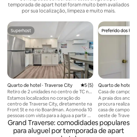
temporada de apart hotel foram muito bem avaliados
por sua localização, limpeza e muito mais.
Superhost
Preferido dos hó
Superhost
Preferido dos hó
Quarto de hotel ⋅ Traverse City
5 de uma avaliação média d
5 (5)
Quarto de hotel ⋅ 
City
Retiro de 2 unidades no centro de TC na
Casa de campo co
água - acomoda 10 pessoas
Inn
Estamos localizados no coração do
A praia dos anos 1
centro de Traverse City, diretamente na
procura realizar s
Front St e no rio Boardman. Acomoda 10
casa de campo no 
pessoas com vista para a água a partir de
oeste de Traverse 
Grand Traverse: comodidades populares
3 quartos e salas de estar. Desfrute de
porta de entrada p
móveis novos, camas confortáveis e ar
Leelanau e a apen
para aluguel por temporada de apart
condicionado/aquecimento sem dutos
centro da cidade. 