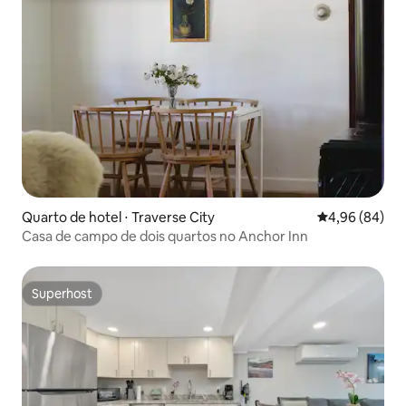
Quarto de hotel ⋅ Traverse City
4,96 de uma av
4,96 (84)
Casa de campo de dois quartos no Anchor Inn
Superhost
Superhost