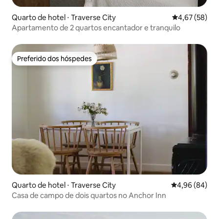
Quarto de hotel ⋅ Traverse City
4,67 de uma a
4,67 (58)
Apartamento de 2 quartos encantador e tranquilo
Preferido dos hóspedes
Preferido dos hóspedes
Quarto de hotel ⋅ Traverse City
4,96 de uma av
4,96 (84)
Casa de campo de dois quartos no Anchor Inn