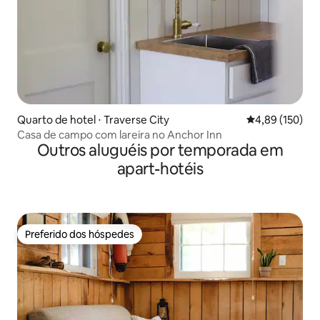
Quarto de hotel ⋅ Traverse City
4,89 de uma av
4,89 (150)
Casa de campo com lareira no Anchor Inn
Outros aluguéis por temporada em
apart-hotéis
Preferido dos hóspedes
Preferido dos hóspedes