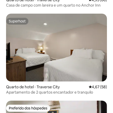
Casa de campo com lareira e um quarto no Anchor Inn
Superhost
Superhost
Quarto de hotel ⋅ Traverse City
4,67 de uma a
4,67 (58)
Apartamento de 2 quartos encantador e tranquilo
Preferido dos hóspedes
Preferido dos hóspedes