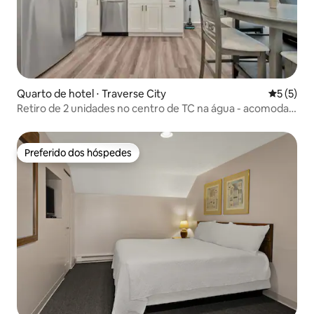
Quarto de hotel ⋅ Traverse City
5 de uma 
5 (5)
Retiro de 2 unidades no centro de TC na água - acomoda
10 pessoas
Preferido dos hóspedes
Preferido dos hóspedes