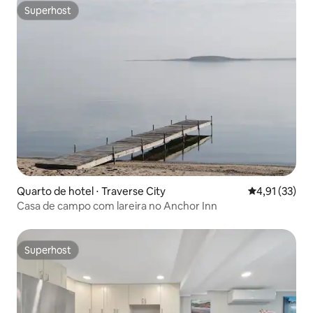
Superhost
Superhost
Quarto de hotel ⋅ Traverse City
4,91 de uma a
4,91 (33)
Casa de campo com lareira no Anchor Inn
Superhost
Superhost