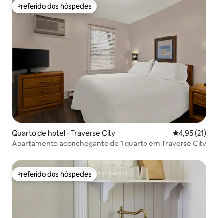
Preferido dos hóspedes
Preferido dos hóspedes
Quarto de hotel ⋅ Traverse City
4,95 de uma a
4,95 (21)
Apartamento aconchegante de 1 quarto em Traverse City
Preferido dos hóspedes
Preferido dos hóspedes