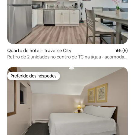
Quarto de hotel ⋅ Traverse City
5 de uma 
5 (5)
Retiro de 2 unidades no centro de TC na água - acomoda
10 pessoas
Preferido dos hóspedes
Preferido dos hóspedes