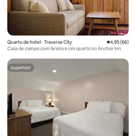
Quarto de hotel ⋅ Traverse City
4,95 de uma a
4,95 (66)
Casa de campo com lareira e um quarto no Anchor Inn
Superhost
Superhost