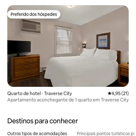
Preferido dos hóspedes
Preferido dos hóspedes
Quarto de hotel ⋅ Traverse City
4,95 de uma a
4,95 (21)
Apartamento aconchegante de 1 quarto em Traverse City
Destinos para conhecer
Outros tipos de acomodações
Principais pontos turísticos po