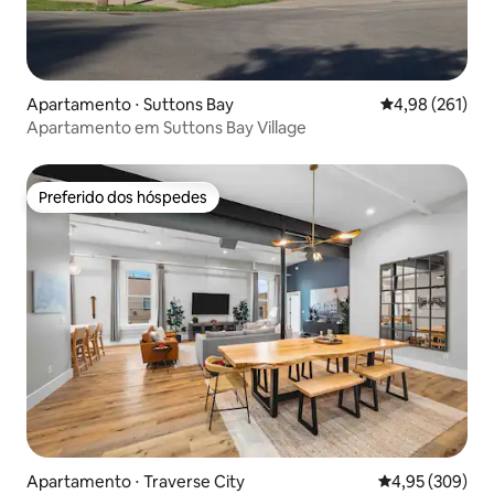
Apartamento ⋅ Suttons Bay
4,98 de uma av
4,98 (261)
Apartamento em Suttons Bay Village
Preferido dos hóspedes
Preferido dos hóspedes
Apartamento ⋅ Traverse City
4,95 de uma ava
4,95 (309)