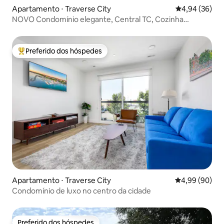
Apartamento ⋅ Traverse City
4,94 de uma a
4,94 (36)
NOVO Condomínio elegante, Central TC, Cozinha
completa
Preferido dos hóspedes
Entre os melhores preferidos dos hóspedes
Apartamento ⋅ Traverse City
4,99 de uma av
4,99 (90)
Condomínio de luxo no centro da cidade
Preferido dos hóspedes