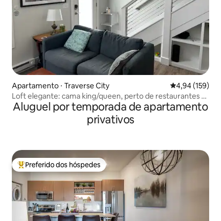
Apartamento ⋅ Traverse City
4,94 de uma av
4,94 (159)
Loft elegante: cama king/queen, perto de restaurantes e
Aluguel por temporada de apartamento
cervejaria
privativos
Preferido dos hóspedes
Entre os melhores preferidos dos hóspedes