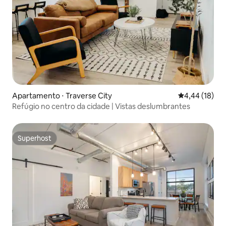
Apartamento ⋅ Traverse City
4,44 de uma a
4,44 (18)
Refúgio no centro da cidade | Vistas deslumbrantes
Superhost
Superhost