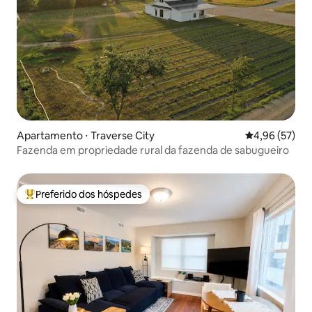
Apartamento ⋅ Traverse City
4,96 de uma a
4,96 (57)
Fazenda em propriedade rural da fazenda de sabugueiro
Preferido dos hóspedes
Entre os melhores preferidos dos hóspedes