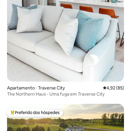
Apartamento ⋅ Traverse City
4,92 de uma a
4,92 (85)
The Northern Haus - Uma fuga em Traverse City
Preferido dos hóspedes
Entre os melhores preferidos dos hóspedes