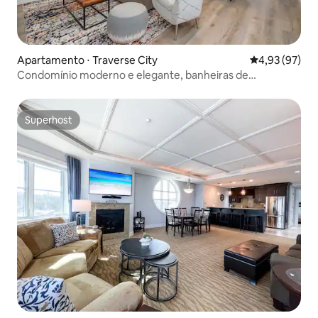
Apartamento ⋅ Traverse City
4,93 de uma a
4,93 (97)
Condomínio moderno e elegante, banheiras de
hidromassagem no terraço, estacionamento gratuito
Superhost
Superhost