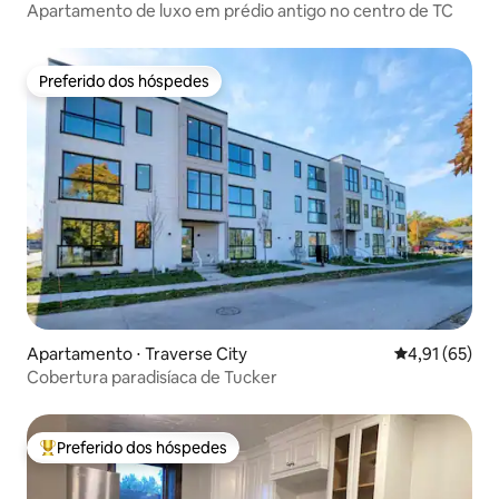
Apartamento de luxo em prédio antigo no centro de TC
Preferido dos hóspedes
Preferido dos hóspedes
Apartamento ⋅ Traverse City
4,91 de uma a
4,91 (65)
Cobertura paradisíaca de Tucker
Preferido dos hóspedes
Entre os melhores preferidos dos hóspedes