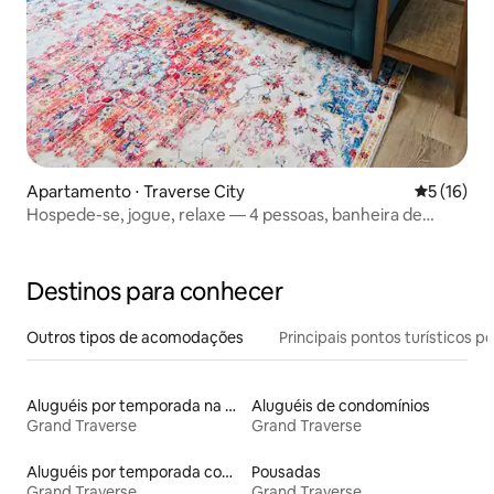
Apartamento ⋅ Traverse City
5 de uma a
5 (16)
Hospede-se, jogue, relaxe — 4 pessoas, banheira de
hidromassagem no terraço
Destinos para conhecer
Outros tipos de acomodações
Principais pontos turísticos po
Aluguéis por temporada na orla
Aluguéis de condomínios
Grand Traverse
Grand Traverse
Aluguéis por temporada com suítes privativas
Pousadas
Grand Traverse
Grand Traverse