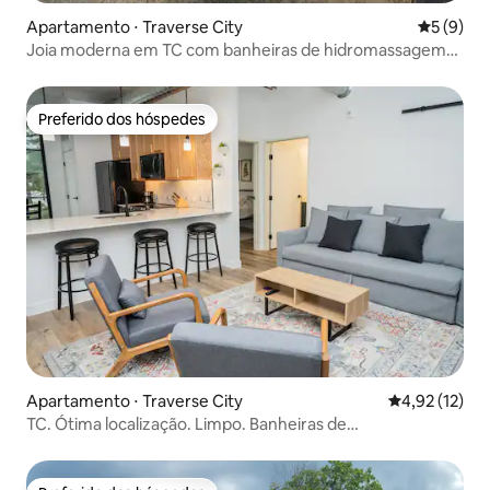
Apartamento ⋅ Traverse City
5 de uma 
5 (9)
Joia moderna em TC com banheiras de hidromassagem
no terraço perto do centro da cidade
Preferido dos hóspedes
Preferido dos hóspedes
Apartamento ⋅ Traverse City
4,92 de uma a
4,92 (12)
TC. Ótima localização. Limpo. Banheiras de
hidromassagem no terraço