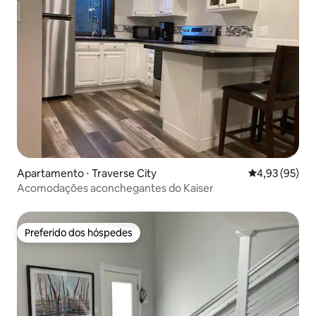
Apartamento ⋅ Traverse City
4,93 de uma a
4,93 (95)
Acomodações aconchegantes do Kaiser
Preferido dos hóspedes
Preferido dos hóspedes