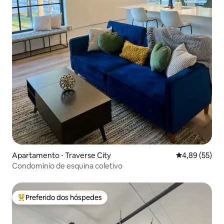
Apartamento ⋅ Traverse City
4,89 de uma a
4,89 (55)
Condomínio de esquina coletivo
Preferido dos hóspedes
Entre os melhores preferidos dos hóspedes