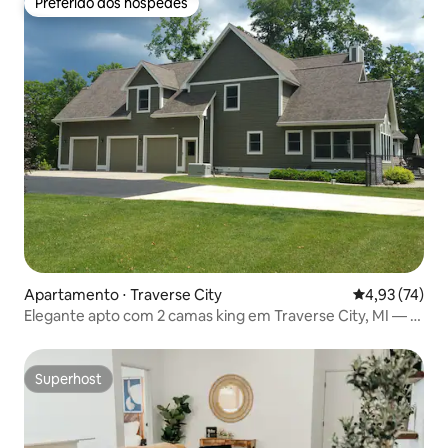
Preferido dos hóspedes
Preferido dos hóspedes
Apartamento ⋅ Traverse City
4,93 de uma a
4,93 (74)
Elegante apto com 2 camas king em Traverse City, MI — 2
noites
Superhost
Superhost