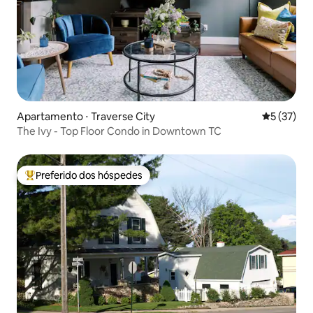
Apartamento ⋅ Traverse City
5 de uma a
5 (37)
The Ivy - Top Floor Condo in Downtown TC
Preferido dos hóspedes
Entre os melhores preferidos dos hóspedes