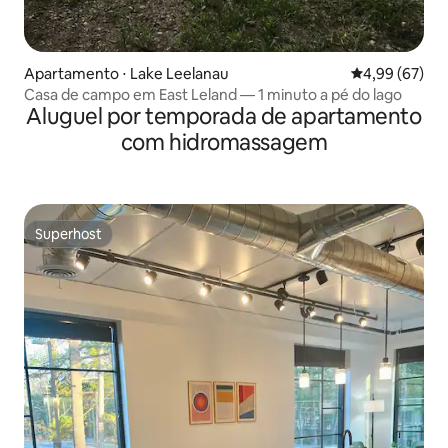
Apartamento ⋅ Lake Leelanau
4,99 de uma a
4,99 (67)
Casa de campo em East Leland — 1 minuto a pé do lago
Aluguel por temporada de apartamento
com hidromassagem
Superhost
Superhost