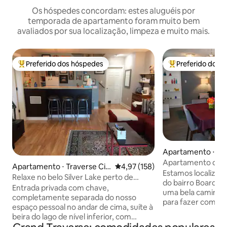
Os hóspedes concordam: estes aluguéis por
temporada de apartamento foram muito bem
avaliados por sua localização, limpeza e muito mais.
Preferido dos hóspedes
Preferido dos 
Entre os melhores preferidos dos hóspedes
Entre os melhore
Apartamento ⋅ Tra
y
Apartamento de 1 
Apartamento ⋅ Traverse Cit
4,97 de uma avaliação média de 
4,97 (158)
Traverse City (uni
Estamos localizado
y
Relaxe no belo Silver Lake perto de
do bairro Boardman
Traverse City.
Entrada privada com chave,
uma bela caminhad
completamente separada do nosso
para fazer compras,
espaço pessoal no andar de cima, suíte à
na praia. Também 
beira do lago de nível inferior, com
circuito Boardman 
espaçosa área de estar total de 600 pés