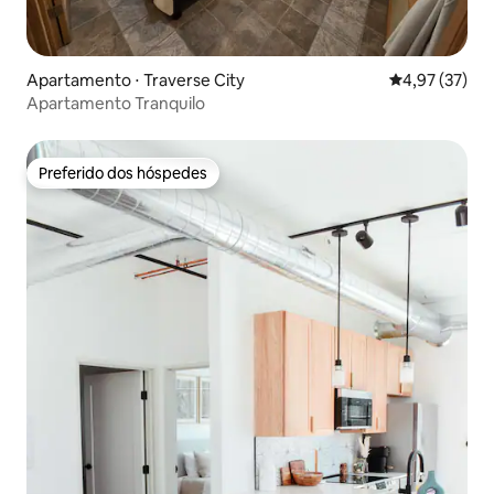
Apartamento ⋅ Traverse City
4,97 de uma a
4,97 (37)
Apartamento Tranquilo
Preferido dos hóspedes
Preferido dos hóspedes