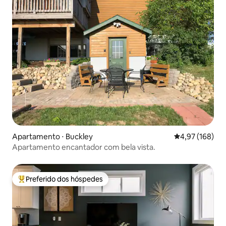
Apartamento ⋅ Buckley
4,97 de uma av
4,97 (168)
Apartamento encantador com bela vista.
Preferido dos hóspedes
Entre os melhores preferidos dos hóspedes