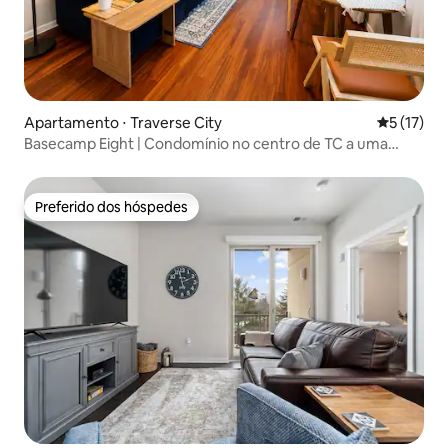
Apartamento ⋅ Traverse City
5 de uma a
5 (17)
Basecamp Eight | Condomínio no centro de TC a uma
curta distância a pé
Preferido dos hóspedes
Preferido dos hóspedes