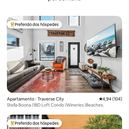
Preferido dos hóspedes
Entre os melhores preferidos dos hóspedes
Apartamento ⋅ Traverse City
4,94 de uma av
4,94 (104)
Stella Boona |1BD Loft Condo |Wineries |Beaches.
Preferido dos hóspedes
Entre os melhores preferidos dos hóspedes