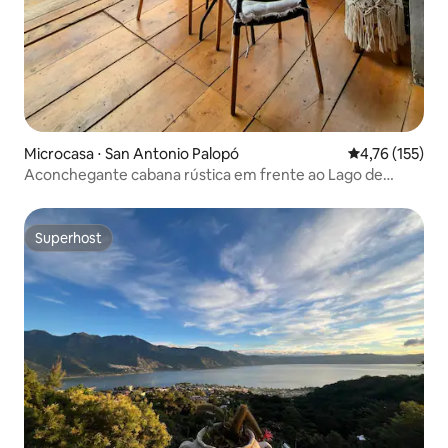
Microcasa ⋅ San Antonio Palopó
4,76 de uma av
4,76 (155)
Aconchegante cabana rústica em frente ao Lago de
Atitlán
Superhost
Superhost