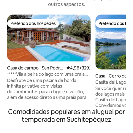
outros aspectos.
Preferido dos hóspedes
Preferido dos hó
Preferido dos hóspedes
Preferido dos hó
Casa de campo ⋅ San Pedro
4,96 de uma avaliação média de 
4,96 (329)
La Laguna
*****Vila à beira do lago com uma praia
Casa ⋅ Cerro de O
aconchegante
Desfrute de uma piscina de borda
Casita del Lago em
infinita privativa com vistas
Se você quer rela
deslumbrantes para o lago e o vulcão,
dos lagos mais bo
além de acesso direto a uma praia para
Casita del Lago é o
nadar em frente à casa. Ao contrário de
Convidamos você 
aluguéis remotos, La Casa Bonita del
Comodidades populares em aluguel por
para um caminho 
Lago fica em San Pedro La Laguna - a
vegetação exuber
temporada em Suchitepéquez
cidade mais acolhedora do lago - com
fica cara a cara co
lojas, cafés, restaurantes e todos os
deslumbrantes do Lago A
serviços nas proximidades. Localizado