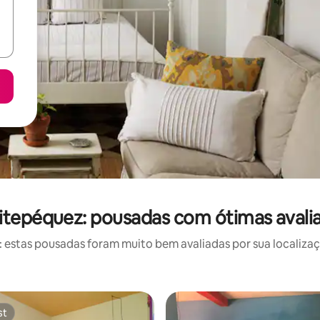
itepéquez: pousadas com ótimas avali
estas pousadas foram muito bem avaliadas por sua localizaçã
st
st