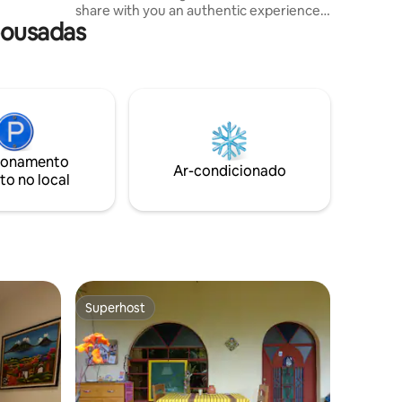
share with you an authentic experience
ncluído!
pousadas
surrounded by art, culture, and tradition
in the heart of Lake Atitlán. Located just
1.5 blocks from the dock. Private room
with private bathroom and independent
entrance. Homemade breakfasts and
cultural workshops available upon
request.
ionamento
Ar-condicionado
to no local
Superhost
Superhost