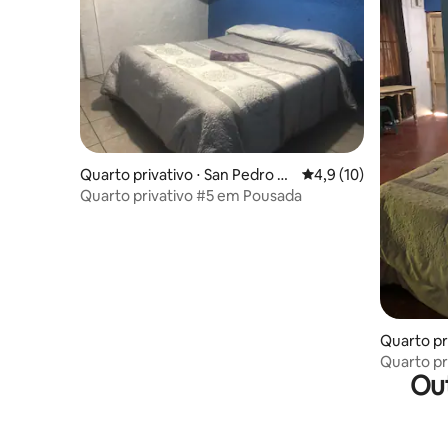
Quarto privativo ⋅ San Pedro La
4,9 de uma avaliação 
4,9 (10)
Laguna
Quarto privativo #5 em Pousada
Quarto pr
Quarto pr
Ou