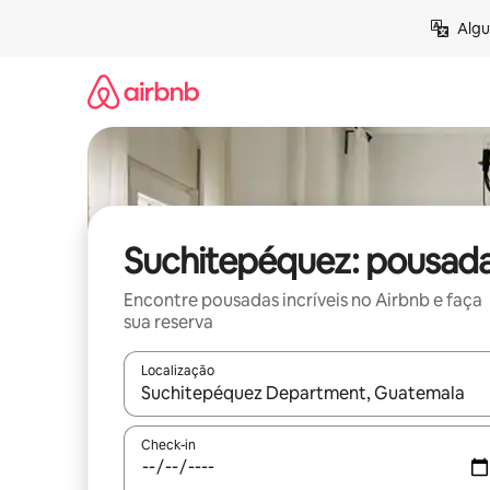
Pular
Algu
para
o
conteúdo
Suchitepéquez: pousad
Encontre pousadas incríveis no Airbnb e faça
sua reserva
Localização
Quando os resultados estiverem disponíveis, expl
Check-in