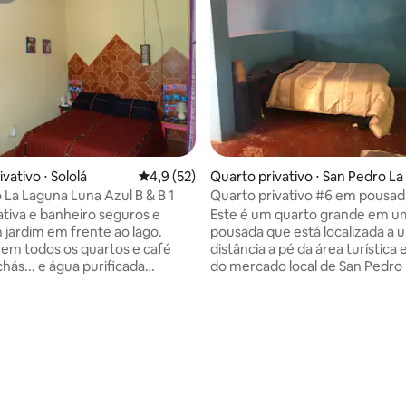
vativo ⋅ Sololá
4,9 de uma avaliação média de 5, 52 avalia
4,9 (52)
Quarto privativo ⋅ San Pedro L
 La Laguna Luna Azul B & B 1
Quarto privativo #6 em pousad
vativa e banheiro seguros e
Este é um quarto grande em u
 jardim em frente ao lago.
pousada que está localizada a 
 em todos os quartos e café
distância a pé da área turística 
chás... e água purificada
do mercado local de San Pedro 
um café da manhã variado para
Este é um quarto grande com 
emos nosso melhor para
casal e 2 banheiros compartilha
s suas necessidades.
quarto pode acomodar até qua
média de 5, 36 avaliações
el e perto do centro de San
pessoas com um colchão de ar
Laguna. A uma curta
size como a segunda cama. A casa tem
de distância da agitação. Boa
uma grande cozinha que os hó
podem usar, bem como um ter
ar sua experiência em San
terraço com vista para o lago e