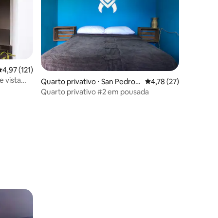
,97 de uma avaliação média de 5, 121 avaliações
4,97 (121)
e vista
ções
Quarto privativo ⋅ San Pedro L
4,78 de uma avaliação
4,78 (27)
a Laguna
Quarto privativo #2 em pousada