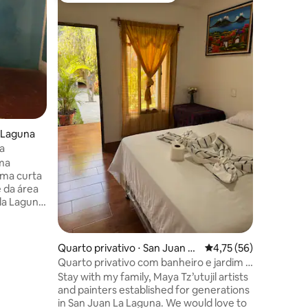
ções
a Laguna
Quarto pr
a Laguna
a
San Pedr
solteiros)
ma
Pousada 
uma curta
privativ
e da área
curta ca
la Laguna.
caminhad
cama de
Internet 
dos. Este
trazemos
tro
quarto te
Quarto privativo ⋅ San Juan La
4,75 de uma avaliação
4,75 (56)
 queen
ótimo pa
Laguna
Quarto privativo com banheiro e jardim |
viajam ju
Perto da doca.
Stay with my family, Maya Tz’utujil artists
spedes
possível para
and painters established for generations
raço no
outros 3 
in San Juan La Laguna. We would love to
 vulcões.