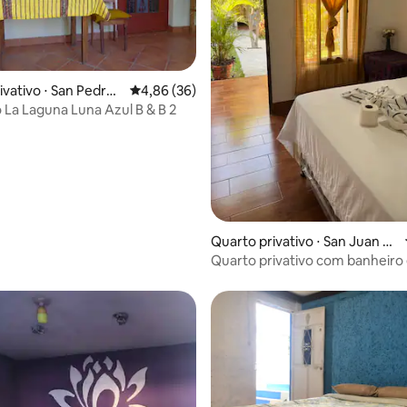
ivativo ⋅ San Pedro
4,86 de uma avaliação média de 5, 36 avalia
4,86 (36)
a
 La Laguna Luna Azul B & B 2
média de 5, 13 avaliações
Quarto privativo ⋅ San Juan La
Laguna
Quarto privativo com banheiro e
Perto da doca.