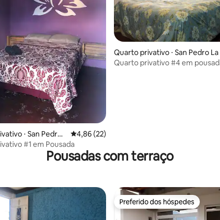
média de 5, 10 avaliações
Quarto privativo ⋅ San Pedro La
guna
Quarto privativo #4 em pousad
ivativo ⋅ San Pedro
4,86 de uma avaliação média de 5, 22 avalia
4,86 (22)
a
ivativo #1 em Pousada
Pousadas com terraço
Preferido dos hóspedes
Preferido dos hóspedes