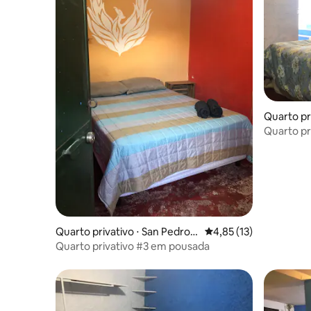
Quarto pr
guna
Quarto pr
Quarto privativo ⋅ San Pedro L
4,85 de uma avaliação 
4,85 (13)
a Laguna
Quarto privativo #3 em pousada