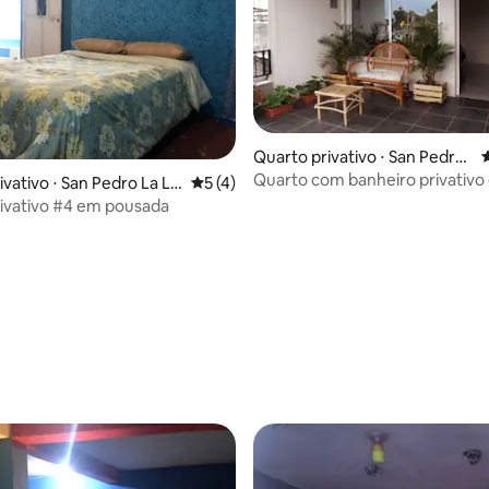
Quarto privativo ⋅ San Pedro
4
La Laguna
Quarto com banheiro privativo 
ivativo ⋅ San Pedro La La
5 de uma avaliação média de 5, 4 avalia
5 (4)
agradável.
ivativo #4 em pousada
média de 5, 13 avaliações