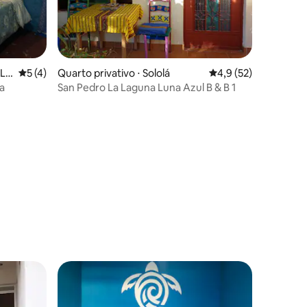
 La
5 de uma avaliação média de 5, 4 avaliações
5 (4)
Quarto privativo ⋅ Sololá
4,9 de uma avaliação
4,9 (52)
a
San Pedro La Laguna Luna Azul B & B 1
ções