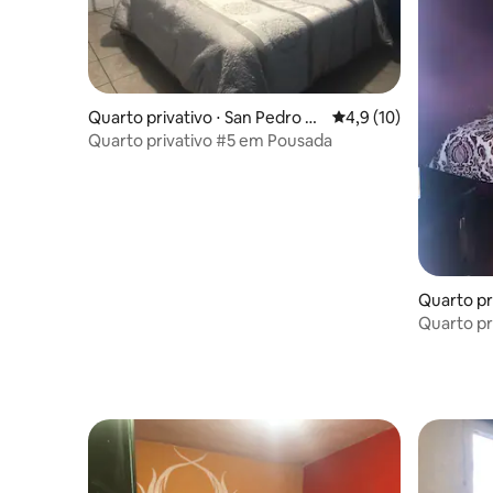
Quarto privativo ⋅ San Pedro La
4,9 de uma avaliação 
4,9 (10)
Laguna
Quarto privativo #5 em Pousada
Quarto pr
La Lagun
Quarto pr