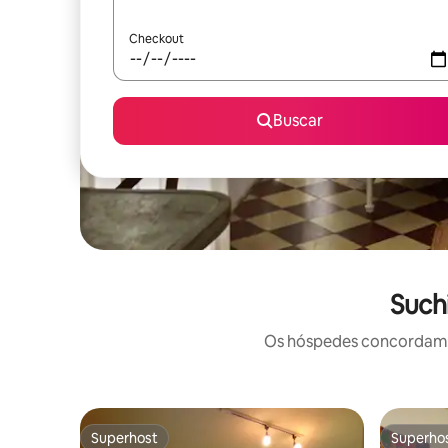
Checkout
Buscar
Such
Os hóspedes concordam: 
Superhost
Superho
Superhost
Superho