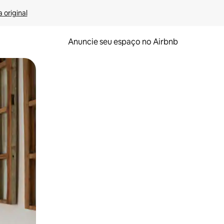
 original
Anuncie seu espaço no Airbnb
 deslizando o dedo na tela.