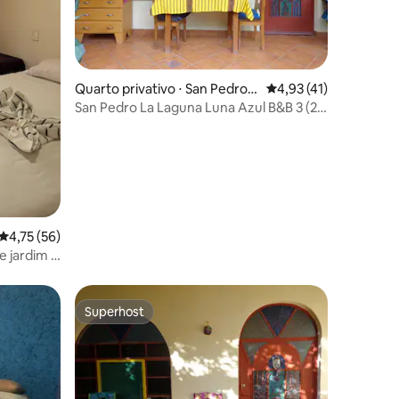
ções
Quarto privativo ⋅ San Pedro L
4,93 de uma avaliação
4,93 (41)
a Laguna
San Pedro La Laguna Luna Azul B&B 3 (2
solteiros)
4,75 de uma avaliação média de 5, 56 avaliações
4,75 (56)
 jardim |
Superhost
Superhost