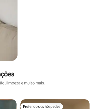
ações
o, limpeza e muito mais.
Preferido dos hóspedes
Superho
Preferido dos hóspedes
Superho