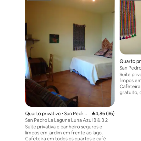
Quarto pri
San Pedro
Suíte pri
limpos em
Cafeteira
gratuito, 
Servimos 
você e far
atender à
Quarto privativo ⋅ San Pedro
4,86 de uma avaliação 
4,86 (36)
Confortáv
La Laguna
San Pedro La Laguna Luna Azul B & B 2
Pedro La 
Suíte privativa e banheiro seguros e
caminhada 
limpos em jardim em frente ao lago.
internet Faremos tudo o que for possível
Cafeteira em todos os quartos e café
para torn