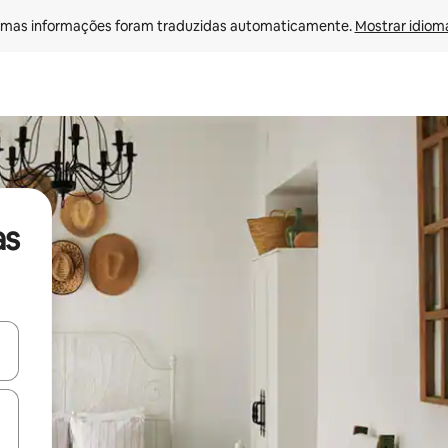
mas informações foram traduzidas automaticamente. 
Mostrar idioma
as
ore-os usando as seta para cima e para baixo do teclado ou tocando e