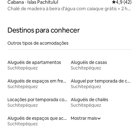
Cabana ⋅ Islas Pachitulul
4,9 de uma a
4,9 (42)
Chalé de madeira à beira d'água com caiaque grátis + 2 ha
de natureza
Destinos para conhecer
Outros tipos de acomodações
Aluguéis de apartamentos
Aluguéis de casas
Suchitepéquez
Suchitepéquez
Aluguéis de espaços em frente à praia
Aluguel por temporada de casas de hóspedes
Suchitepéquez
Suchitepéquez
Locações por temporada com piscina
Aluguéis de chalés
Suchitepéquez
Suchitepéquez
Aluguéis de espaços que aceitam animais de estimação
Mostrar mais
Suchitepéquez