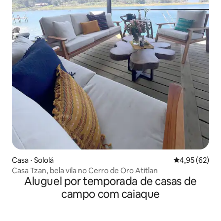
Casa ⋅ Sololá
4,95 de uma a
4,95 (62)
Casa Tzan, bela vila no Cerro de Oro Atitlan
Aluguel por temporada de casas de
campo com caiaque