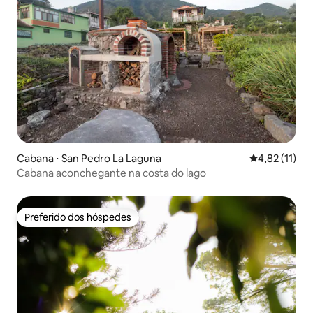
Cabana ⋅ San Pedro La Laguna
4,82 de uma a
4,82 (11)
Cabana aconchegante na costa do lago
Preferido dos hóspedes
Preferido dos hóspedes