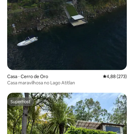
Casa ⋅ Cerro de Oro
4,88 de uma av
4,88 (273)
Casa maravilhosa no Lago Atitlan
Superhost
Superhost