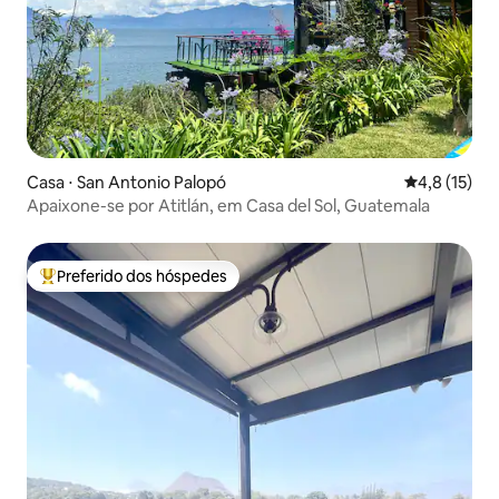
Casa ⋅ San Antonio Palopó
4,8 de uma a
4,8 (15)
Apaixone-se por Atitlán, em Casa del Sol, Guatemala
Preferido dos hóspedes
Entre os melhores preferidos dos hóspedes