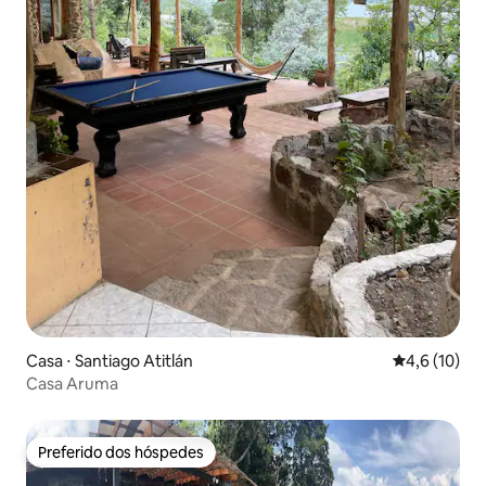
Casa ⋅ Santiago Atitlán
4,6 de uma a
4,6 (10)
Casa Aruma
Preferido dos hóspedes
Preferido dos hóspedes