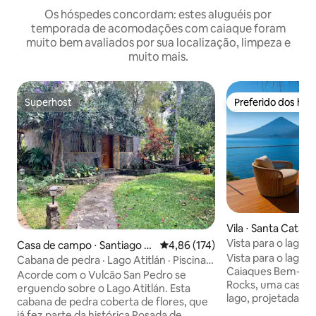
Os hóspedes concordam: estes aluguéis por
temporada de acomodações com caiaque foram
muito bem avaliados por sua localização, limpeza e
muito mais.
Superhost
Preferido dos hó
Superhost
Preferido dos hó
Vila ⋅ Santa Catari
Vista para o lago
Casa de campo ⋅ Santiago A
4,86 de uma avaliação média de 
4,86 (174)
Rochosas
Vista para o lago –
titlán
Cabana de pedra · Lago Atitlán · Piscina,
Caiaques Bem-vindo ao Lakeview on the
jacuzzi e caiaques
Acorde com o Vulcão San Pedro se
Rocks, uma casa e
erguendo sobre o Lago Atitlán. Esta
lago, projetada pa
cabana de pedra coberta de flores, que
inesquecíveis. Acorde com vistas
já fez parte da histórica Posada de