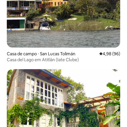
Casa de campo ⋅ San Lucas Tolimán
4,98 de uma av
4,98 (96)
Casa del Lago em Atitlán (Iate Clube)