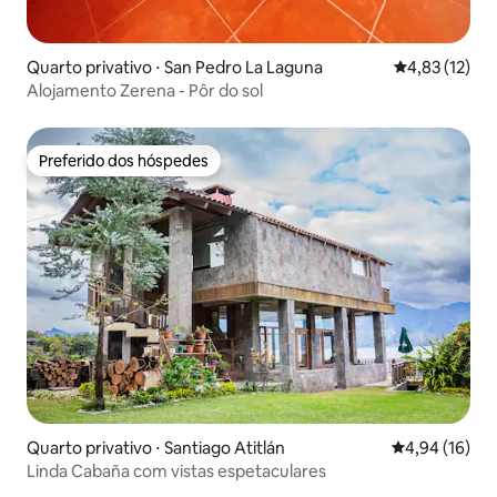
Quarto privativo ⋅ San Pedro La Laguna
4,83 de uma a
4,83 (12)
Alojamento Zerena - Pôr do sol
Preferido dos hóspedes
Preferido dos hóspedes
Quarto privativo ⋅ Santiago Atitlán
4,94 de uma a
4,94 (16)
Linda Cabaña com vistas espetaculares