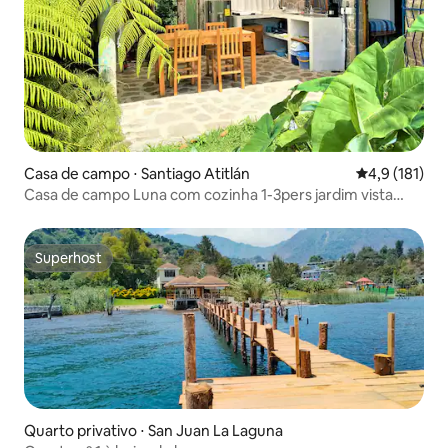
Casa de campo ⋅ Santiago Atitlán
4,9 de uma av
4,9 (181)
Casa de campo Luna com cozinha 1-3pers jardim vista
para o lago
Superhost
Superhost
Quarto privativo ⋅ San Juan La Laguna