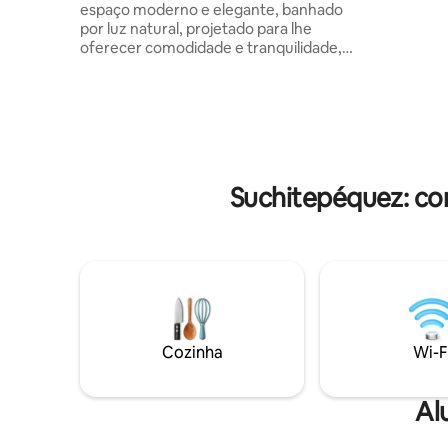
espaço moderno e elegante, banhado
viniculto
por luz natural, projetado para lhe
viagem.
oferecer comodidade e tranquilidade,
combinando detalhes cuidadosamente
pensados com um ambiente acolhedor.
Possui uma grande área em plano aberto
que inclui sala de estar, sala de jantar e
cozinha totalmente equipada, perfeita
para relaxar ou trabalhar. Suas grandes
janelas permitem a entrada de luz
Suchitepéquez: co
natural durante todo o dia, criando um
ambiente relaxante. Além disso, você
pode desfrutar de uma encantadora
varanda privativa, ideal para tomar um
café.
Cozinha
Wi-F
Al