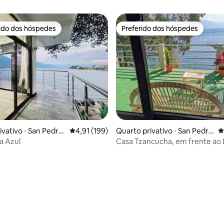
rido dos hóspedes
Preferido dos hóspedes
 melhores preferidos dos hóspedes
Preferido dos hóspedes
ivativo ⋅ San Pedro
4,91 de uma avaliação média de 5, 199 avalia
4,91 (199)
Quarto privativo ⋅ San Pedro
4
a
La Laguna
ia Azul
Casa Tzancucha, em frente ao
Atitlán! Caiaque+
média de 5, 19 avaliações