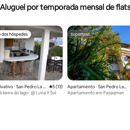
Aluguel por temporada mensal de flat
o dos hóspedes
Superhost
o dos hóspedes
Superhost
vativo ⋅ San Pedro La L
5 de uma avaliação média de 5, 13 avalia
5 (13)
Apartamento ⋅ San Pedro La L
aguna
à beira do lago- @ Luna Y Sol
Apartamento em Pasaqman