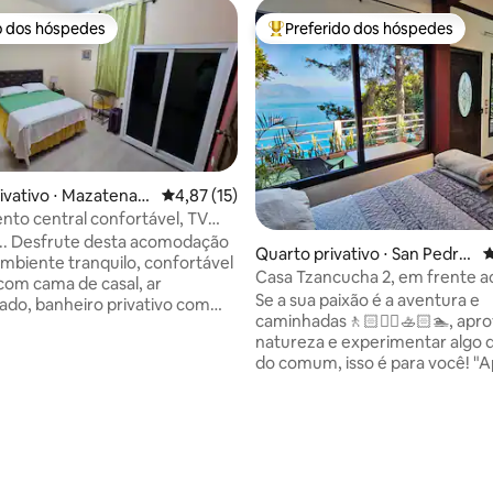
o dos hóspedes
Preferido dos hóspedes
o dos hóspedes
Entre os melhores preferidos d
ivativo ⋅ Mazatenan
4,87 de uma avaliação média de 5, 15 avalia
4,87 (15)
to central confortável, TV
heiro privativo
... Desfrute desta acomodação
Quarto privativo ⋅ San Pedro
4
biente tranquilo, confortável
La Laguna
Casa Tzancucha 2, em frente a
 com cama de casal, ar
Atitlán! Caiaque+
Se a sua paixão é a aventura e
ado, banheiro privativo com
caminhadas🚶🏻🚣‍♀️🚣🏻🏊, apro
te, TV, área de trabalho,
natureza e experimentar algo 
ozinha equipada, sala de estar,
do comum, isso é para você! "A
antar, estacionamento. perto de
sua estadia na Casa Tzancucha
cados, restaurantes (campero
pela natureza e caminhe pelas
, Mc Donald), farmácias,
do majestoso Lago Atitlán, idea
hospitais, funerárias, comércio,
média de 5, 11 avaliações
descansar, aventurar-se e desf
complexo esportivo a 900
umas merecidas férias." ⚠️ O a
 distância, estádio municipal a
quarto é por um pequeno perc
 do irtra. Ideal para