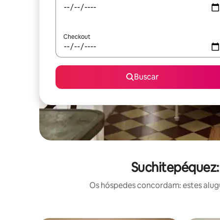
Checkout
Buscar
Suchitepéquez:
Os hóspedes concordam: estes alugué