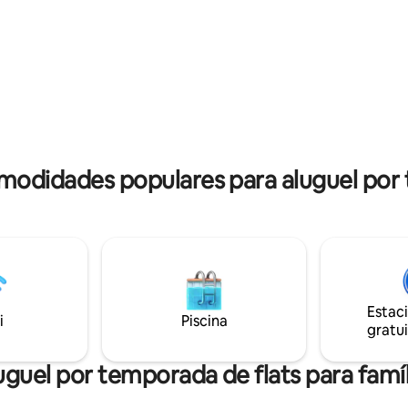
degraus rústicos de pedra, por 
res médicos e agentes de
adequado para pessoas com di
em subir degraus.
modidades populares para aluguel por 
Estac
i
Piscina
gratui
uguel por temporada de flats para famíl