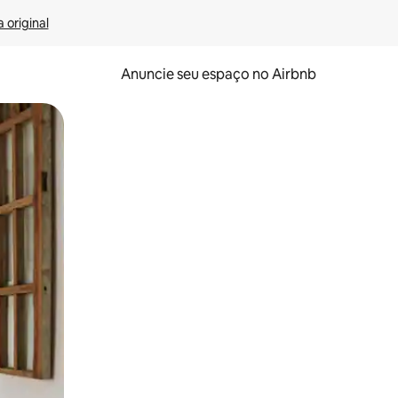
 original
Anuncie seu espaço no Airbnb
 deslizando o dedo na tela.