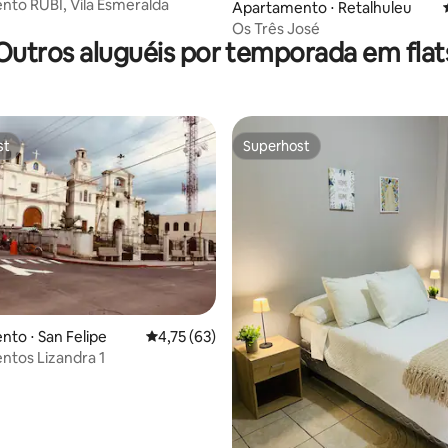
to RUBI, Vila Esmeralda
 média de 5, 3 avaliações
Apartamento ⋅ Retalhuleu
Os Três José
Outros aluguéis por temporada em flat
st
Superhost
st
Superhost
to ⋅ San Felipe
4,75 de uma avaliação média de 5, 63 avalia
4,75 (63)
tos Lizandra 1