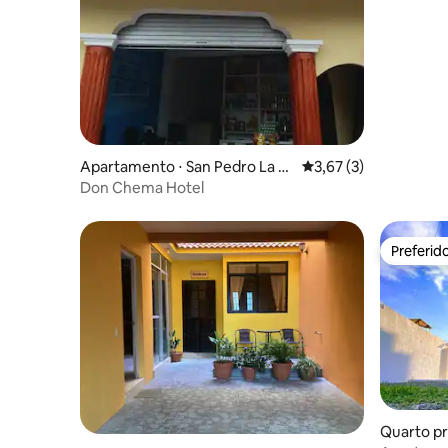
Apartamento ⋅ San Pedro La La
3,67 de uma avaliação
3,67 (3)
guna
Don Chema Hotel
Preferid
Preferid
Quarto pr