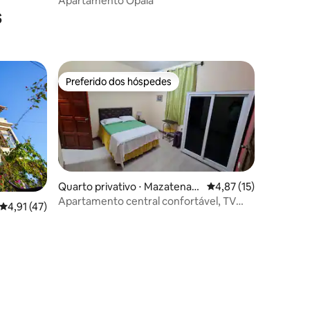
Apartamento Opala
s
Preferido dos hóspedes
Preferido dos hóspedes
Quarto privativo ⋅ Mazatenan
4,87 de uma avaliação
4,87 (15)
go
Apartamento central confortável, TV
ções
4,91 de uma avaliação média de 5, 47 avaliações
4,91 (47)
A/C e banheiro privativo