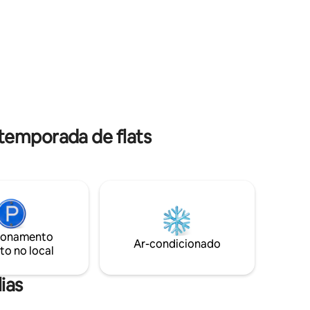
conforto
isso não é
sua família com sua localização
Estamos 
ficuldade
conveniente e sua relação qualidade-
preço, é a acomodação perfeita.
temporada de flats
ionamento
Ar-condicionado
to no local
ias