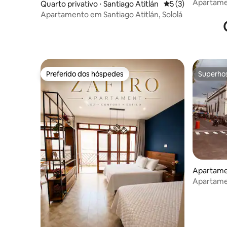
ngo
Apartamen
Quarto privativo ⋅ Santiago Atitlán
5 de uma avaliação
5 (3)
Apartamento em Santiago Atitlán, Sololá
Preferido dos hóspedes
Superho
Preferido dos hóspedes
Superho
Apartamen
Apartamen