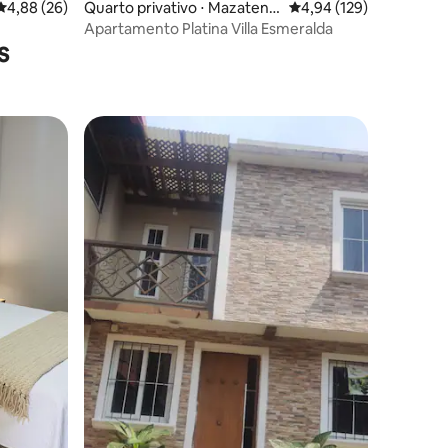
4,88 de uma avaliação média de 5, 26 avaliações
4,88 (26)
Quarto privativo ⋅ Mazatena
4,94 de uma avaliação 
4,94 (129)
ngo
Apartamento Platina Villa Esmeralda
s
ções