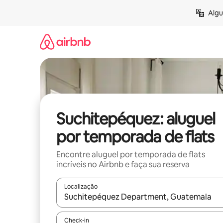
Pular
Algu
para
o
conteúdo
Suchitepéquez: aluguel
por temporada de flats
Encontre aluguel por temporada de flats
incríveis no Airbnb e faça sua reserva
Localização
Quando os resultados estiverem disponíveis, expl
Check-in