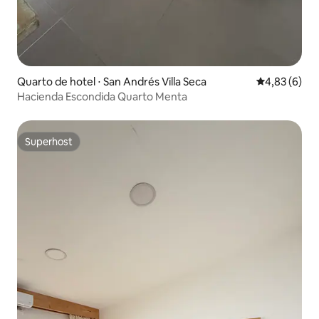
Quarto de hotel ⋅ San Andrés Villa Seca
4,83 de uma 
4,83 (6)
Hacienda Escondida Quarto Menta
Superhost
Superhost