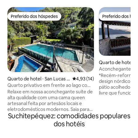
Preferido dos hóspedes
Preferido dos hó
Preferido dos hóspedes
Preferido dos hó
Quarto de hotel ⋅ 
a Laguna
Aconchegante - El
orgânico - Praia inc
*Recém-reforma
Quarto de hotel ⋅ San Lucas T
4,93 de uma avaliação média de
4,93 (14)
design nórdico e a
olimán
Quarto privativo em frente ao lago com
pátio acolhedor, u
piscina, jacuzzi e sauna
Relaxe em nossa aconchegante suíte de
livre que funcion
alta qualidade com uma cama queen
roupas de cama or
artesanal feita por artesãos locais e
rápida e estável 
eletrodomésticos modernos. Saia para
estadia seja tranq
Suchitepéquez: comodidades populares
as vistas deslumbrantes do Lago Atitlán,
lugar de tranquili
jardins exuberantes e montanhas
detalhes. Estamos maravilhosamente
dos hotéis
majestosas, criando um refúgio
situados entre mo
tranquilo para o máximo relaxamento.
um lago e a cidade