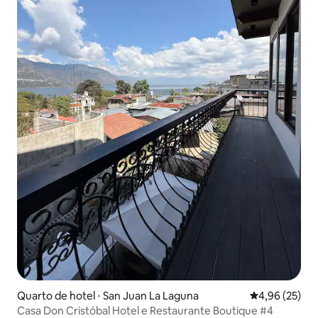
Quarto de hotel ⋅ San Juan La Laguna
4,96 de uma a
4,96 (25)
Casa Don Cristóbal Hotel e Restaurante Boutique #4