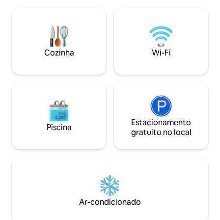
Saboreie suas refeições na cozinha ao ar
centro ou a 5 minu
livre elevada compartilhada diretamente
de areia do outro 
em frente ao quarto, oferecendo um
e tranquila. Com c
cenário perfeito para apreciar a
do Lago Atitlán.
paisagem espetacular. Desfrute de
acesso privativo à nossa piscina, sauna,
Cozinha
Wi-Fi
jacuzzi e doca privativa durante toda a
sua estadia!
Estacionamento
Piscina
gratuito no local
Ar-condicionado