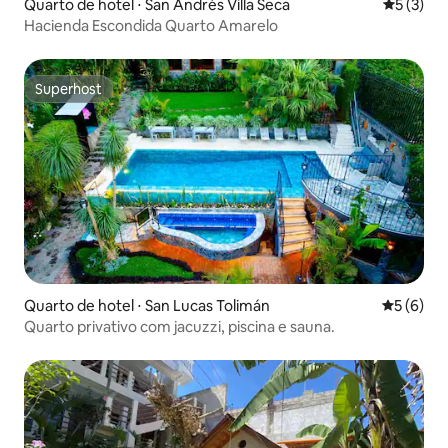
Quarto de hotel ⋅ San Andrés Villa Seca
5 de uma 
5 (3)
Hacienda Escondida Quarto Amarelo
Superhost
Superhost
Quarto de hotel ⋅ San Lucas Tolimán
5 de uma 
5 (6)
Quarto privativo com jacuzzi, piscina e sauna.