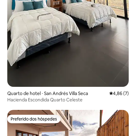
Quarto de hotel ⋅ San Andrés Villa Seca
4,86 de uma 
4,86 (7)
Hacienda Escondida Quarto Celeste
Preferido dos hóspedes
Preferido dos hóspedes