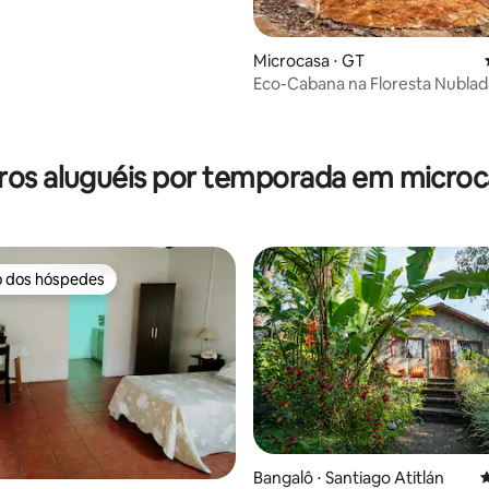
Microcasa ⋅ GT
Eco-Cabana na Floresta Nublad
ros aluguéis por temporada em microc
o dos hóspedes
o dos hóspedes
Bangalô ⋅ Santiago Atitlán
4