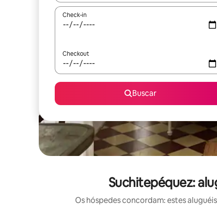
Check-in
Checkout
Buscar
Suchitepéquez: alu
Os hóspedes concordam: estes aluguéis 