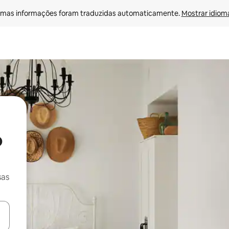
mas informações foram traduzidas automaticamente. 
Mostrar idioma
o
sas
ore-os usando as seta para cima e para baixo do teclado ou tocando e