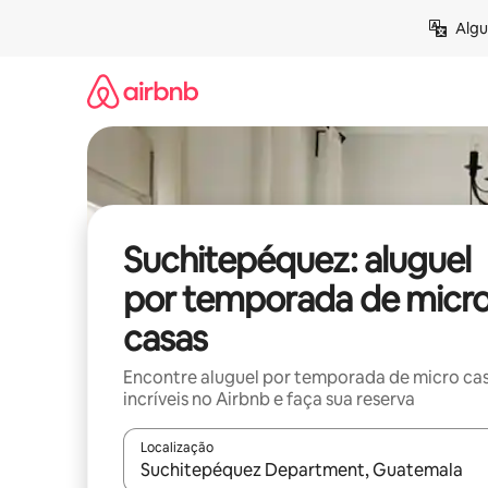
Pular
Algu
para
o
conteúdo
Suchitepéquez: aluguel
por temporada de micr
casas
Encontre aluguel por temporada de micro ca
incríveis no Airbnb e faça sua reserva
Localização
Quando os resultados estiverem disponíveis, expl