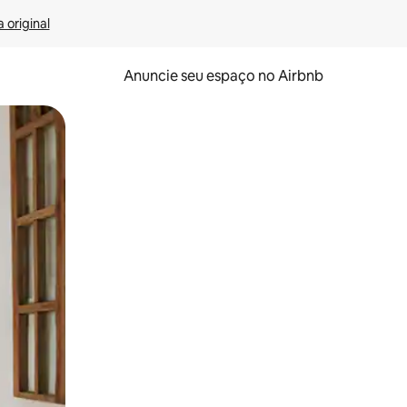
 original
Anuncie seu espaço no Airbnb
 deslizando o dedo na tela.