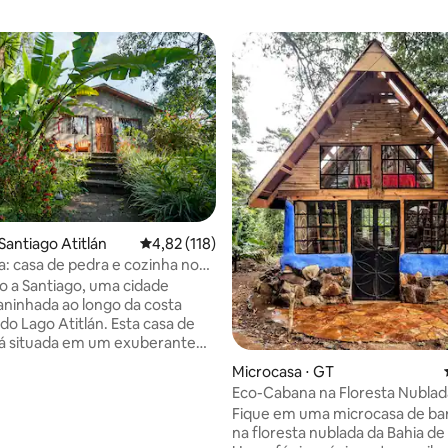
Santiago Atitlán
4,82 de uma avaliação média de 5, 118 avalia
4,82 (118)
: casa de pedra e cozinha no
 média de 5, 4 avaliações
án
 a Santiago, uma cidade
 aninhada ao longo da costa
do Lago Atitlán. Esta casa de
á situada em um exuberante
opical com Volcán San Pedro
Microcasa ⋅ GT
iretamente do outro lado do
Eco-Cabana na Floresta Nublad
e seu café da manhã no pátio
Fique em uma microcasa de bar
 ou relaxe na rede. Faça uma
na floresta nublada da Bahia de
eira ou faça uma fogueira no