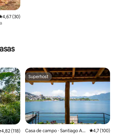
4,67 de uma avaliação média de 5, 30 avaliações
4,67 (30)
a
asas
Superhost
Superhost
Casa de campo ⋅ Santiago Atit
4,7 de uma avaliação 
4,7 (100)
,82 de uma avaliação média de 5, 118 avaliações
4,82 (118)