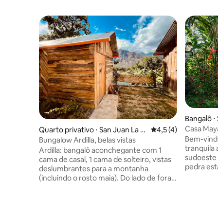
Bangalô ⋅ 
Casa Maya
Quarto privativo ⋅ San Juan La L
4,5 de uma avaliação
4,5 (4)
lago Atitl
Bem-vindo
aguna
Bungalow Ardilla, belas vistas
tranquila
Ardilla: bangalô aconchegante com 1
sudoeste 
cama de casal, 1 cama de solteiro, vistas
pedra est
deslumbrantes para a montanha
jardim tr
(incluindo o rosto maia). Do lado de fora,
subindo d
desfrute de um pequeno jardim e de um
lago. Tom
caminho revestido de flores. O chuveiro
da frente
quente compartilhado e dois banheiros
churrasqu
de compostagem ecológica estão