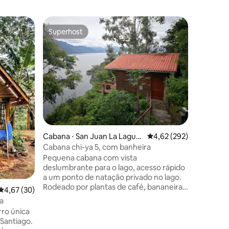
Superhost
Preferi
Superhost
Preferi
ções
Cabana ⋅ San Juan La Lagun
4,62 de uma avaliação 
4,62 (292)
Cabana ⋅ 
a
Cabana chi-ya 5, com banheira
Chalé ec
floresta 
Pequena cabana com vista
Nossa cab
deslumbrante para o lago, acesso rápido
construíd
a um ponto de natação privado no lago.
naturais 
Rodeado por plantas de café, bananeiras
um bairro
4,67 de uma avaliação média de 5, 30 avaliações
4,67 (30)
e outras plantas tropicais, este espaço é
Santiago.
a
um verdadeiro paraíso. Para acessar a
lago e pe
ro única
cabana há muitos degraus, recomenda-
local per
 Santiago.
se que, se você sair para o terraço, traga
natureza