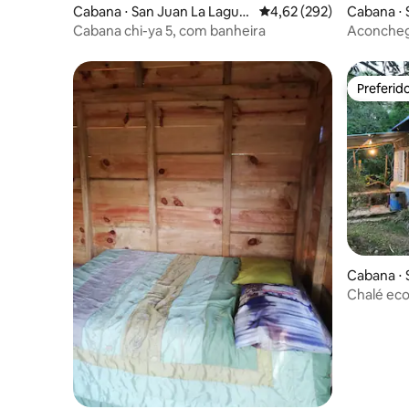
Cabana ⋅ San Juan La Lagun
4,62 de uma avaliação m
4,62 (292)
Cabana ⋅ 
a
tlán
Cabana chi-ya 5, com banheira
Aconcheg
Preferid
Preferid
Cabana ⋅ 
Chalé eco
floresta c