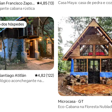
Casa Maya: casa de pedra e co
édia de 5, 292 avaliações
San Francisco Zapoti
4,85 de uma avaliação média de 5, 13 avalia
4,85 (13)
lago Atitlán
ante cabana rústica
o dos hóspedes
o dos hóspedes
Santiago Atitlán
4,82 de uma avaliação média de 5, 122 avalia
4,82 (122)
lógico aconchegante na
om loft e lareira
Microcasa ⋅ GT
Eco-Cabana na Floresta Nublad