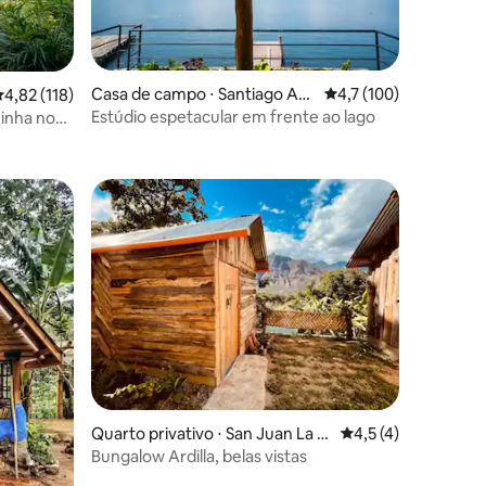
Casa de campo ⋅ Santiago Atit
4,7 de uma avaliação 
4,7 (100)
,82 de uma avaliação média de 5, 118 avaliações
4,82 (118)
lán
Estúdio espetacular em frente ao lago
zinha no
ções
ções
Quarto privativo ⋅ San Juan La L
4,5 de uma avaliaçã
4,5 (4)
aguna
Bungalow Ardilla, belas vistas