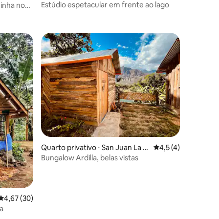
lán
Estúdio espetacular em frente ao lago
zinha no
ções
ções
Quarto privativo ⋅ San Juan La L
4,5 de uma avaliaçã
4,5 (4)
aguna
Bungalow Ardilla, belas vistas
4,67 de uma avaliação média de 5, 30 avaliações
4,67 (30)
a