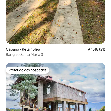
Cabana ⋅ Retalhuleu
4,48 de uma a
4,48 (21)
Bangalô Santa Maria 3
Preferido dos hóspedes
Preferido dos hóspedes