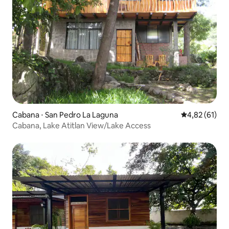
Cabana ⋅ San Pedro La Laguna
4,82 de uma a
4,82 (61)
Cabana, Lake Atitlan View/Lake Access