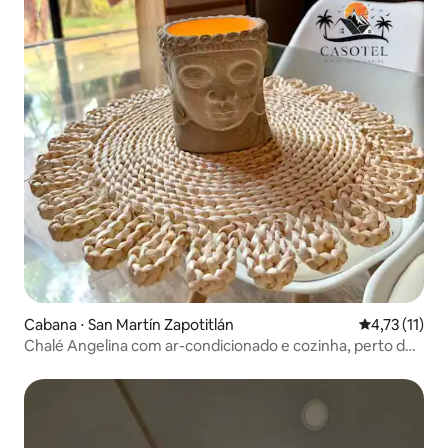
Cabana ⋅ San Martín Zapotitlán
4,73 de uma a
4,73 (11)
Chalé Angelina com ar-condicionado e cozinha, perto do
Irtra