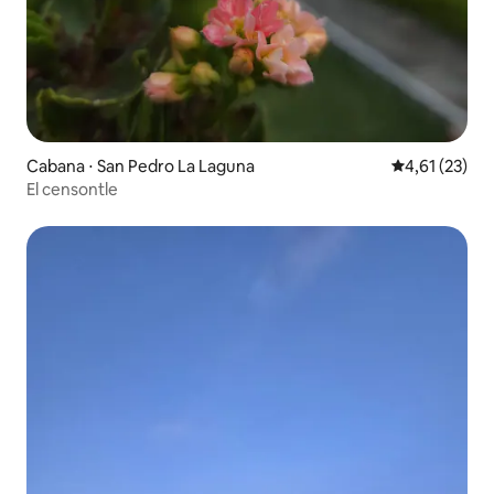
Cabana ⋅ San Pedro La Laguna
4,61 de uma a
4,61 (23)
El censontle