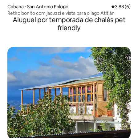
Cabana ⋅ San Antonio Palopó
3,83 de uma 
3,83 (6)
Retiro bonito com jacuzzi e vista para o lago Atitlán
Aluguel por temporada de chalés pet
friendly