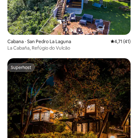
Cabana ⋅ San Pedro La Laguna
4,71 de uma a
4,71 (41)
La Cabaña, Refúgio do Vulcão
Superhost
Superhost