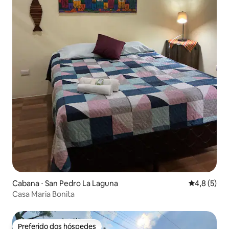
Cabana ⋅ San Pedro La Laguna
4,8 de uma 
4,8 (5)
Casa Maria Bonita
Preferido dos hóspedes