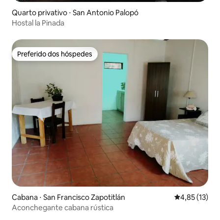
Quarto privativo ⋅ San Antonio Palopó
Hostal la Pinada
Preferido dos hóspedes
Preferido dos hóspedes
Cabana ⋅ San Francisco Zapotitlán
4,85 de uma a
4,85 (13)
Aconchegante cabana rústica