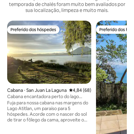
temporada de chalés foram muito bem avaliados por
sua localização, limpeza e muito mais.
Preferido dos hóspedes
Preferido dos hó
Preferido dos hóspedes
Preferido dos hó
Cabana ⋅ San Juan La Laguna
4,84 de uma avaliação média de
4,84 (68)
Cabana encantadora perto do lago
Atitlan
Fuja para nossa cabana nas margens do
Lago Atitlan, um paraíso para 5
hóspedes. Acorde com o nascer do sol
de tirar o fôlego da cama, aproveite o
acesso direto ao lago para nadar fora do
cais e explore um jardim vivo com