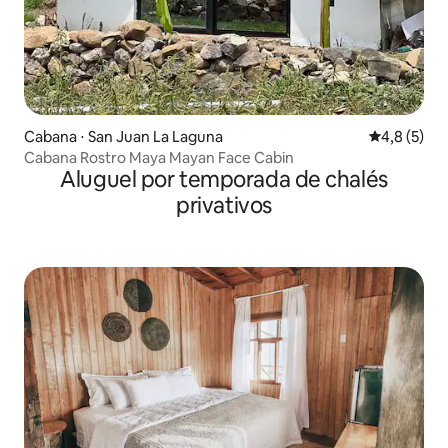
Cabana ⋅ San Juan La Laguna
4,8 de uma 
4,8 (5)
Cabana Rostro Maya Mayan Face Cabin
Aluguel por temporada de chalés
privativos