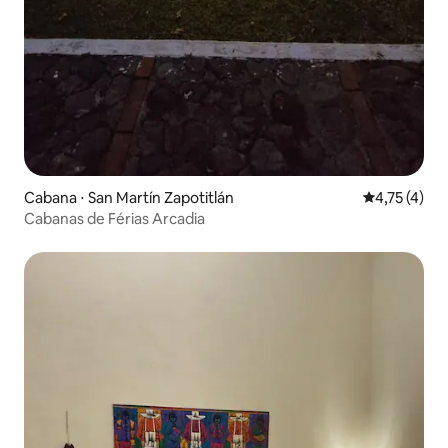
Cabana ⋅ San Martín Zapotitlán
4,75 de uma 
4,75 (4)
Cabanas de Férias Arcadia