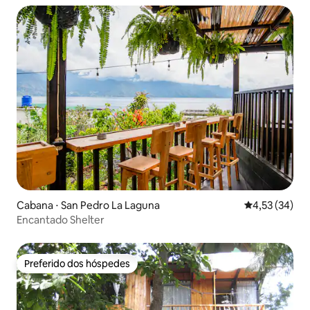
Cabana ⋅ San Pedro La Laguna
4,53 de uma a
4,53 (34)
Encantado Shelter
Preferido dos hóspedes
Preferido dos hóspedes