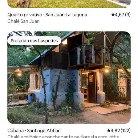
Quarto privativo ⋅ San Juan La Laguna
4,67 de uma 
4,67 (3)
Chalé San Juan
Preferido dos hóspedes
Preferido dos hóspedes
Cabana ⋅ Santiago Atitlán
4,82 de uma av
4,82 (122)
Chalé ecológico aconchegante na floresta com loft e