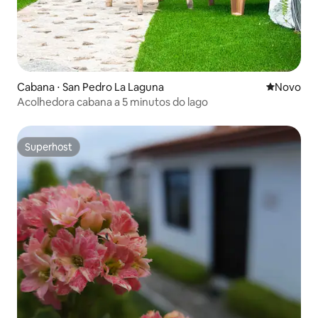
Cabana ⋅ San Pedro La Laguna
Novo lugar
Novo
Acolhedora cabana a 5 minutos do lago
Superhost
Superhost