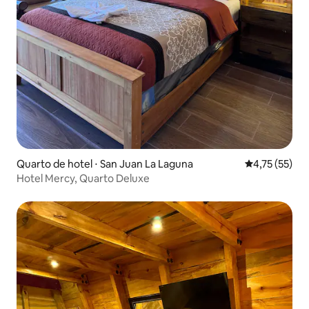
Quarto de hotel ⋅ San Juan La Laguna
4,75 de uma a
4,75 (55)
Hotel Mercy, Quarto Deluxe