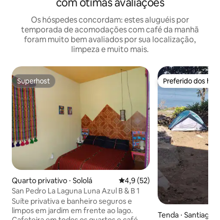
com ótimas avaliações
Os hóspedes concordam: estes aluguéis por
temporada de acomodações com café da manhã
foram muito bem avaliados por sua localização,
limpeza e muito mais.
Superhost
Preferido dos hó
Superhost
Preferido dos hó
Quarto privativo ⋅ Sololá
4,9 de uma avaliação média de
4,9 (52)
San Pedro La Laguna Luna Azul B & B 1
Suíte privativa e banheiro seguros e
limpos em jardim em frente ao lago.
Tenda ⋅ Santiago A
Cafeteira em todos os quartos e café