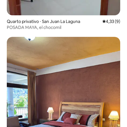
Quarto privativo ⋅ San Juan La Laguna
4,33 de uma 
4,33 (9)
POSADA MAYA, el chocomil