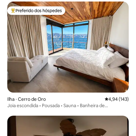
Preferido dos hóspedes
Entre os melhores preferidos dos hóspedes
Ilha ⋅ Cerro de Oro
4,94 de uma av
4,94 (143)
Joia escondida • Pousada • Sauna • Banheira de
hidromassagem • 2 quartos