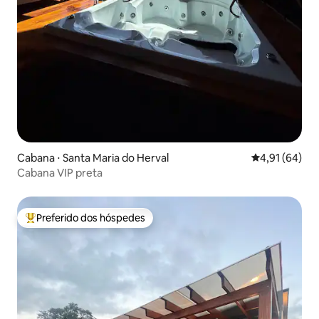
Cabana ⋅ Santa Maria do Herval
4,91 de uma a
4,91 (64)
Cabana VIP preta
Preferido dos hóspedes
Entre os melhores preferidos dos hóspedes