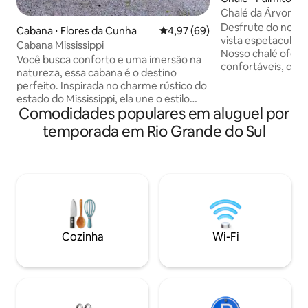
Chalé da Árvore P
Desfrute do noss
Cabana ⋅ Flores da Cunha
4,97 de uma avaliação média de
4,97 (69)
vista espetacular 
Cabana Mississippi
Nosso chalé ofere
Você busca conforto e uma imersão na
confortáveis, dois
natureza, essa cabana é o destino
uma cozinha tota
perfeito. Inspirada no charme rústico do
uma sala planejada
estado do Mississippi, ela une o estilo
você poderá relaxa
Comodidades populares em aluguel por
country americano com o aconchego
charmosa, aprovei
gaúcho. Ideal para casais, famílias
temporada em Rio Grande do Sul
com churrasqueira
pequenas ou viajantes que apreciam
fogão a lenha, al
estilo e conforto. • Arquitetura estilo
hidromassagem p
barn americano com toques do sul dos
puro relaxamento.
EUA • Ambiente aconchegante e
satélite da Starlin
cuidadosamente decorado Hospede-se
conveniência. Ven
e sinta-se como se estivesse em uma
inesquecíveis.
charmosa propriedade do interior do
EUA — sem sair do Brasíl
Cozinha
Wi-Fi