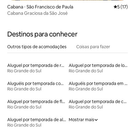
Cabana ⋅ São Francisco de Paula
5 de uma a
5 (17)
Cabana Graciosa da São José
Destinos para conhecer
Outros tipos de acomodações
Coisas para fazer
Aluguel por temporada de ranchos
Aluguel por temporada de lofts
Rio Grande do Sul
Rio Grande do Sul
Aluguéis por temporada com acesso ao lago
Aluguéis por temporada em acampamentos
Rio Grande do Sul
Rio Grande do Sul
Aluguel por temporada de flats
Aluguel por temporada de casas na árvore
Rio Grande do Sul
Rio Grande do Sul
Aluguel por temporada de alojamentos ecológicos
Mostrar mais
Rio Grande do Sul