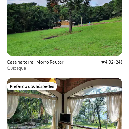
Casa na terra ⋅ Morro Reuter
4,92 de uma a
4,92 (24)
Quiosque
Preferido dos hóspedes
Preferido dos hóspedes