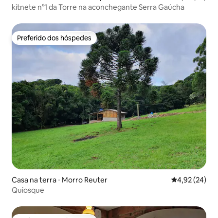
kitnete n°1 da Torre na aconchegante Serra Gaúcha
Preferido dos hóspedes
Preferido dos hóspedes
Casa na terra ⋅ Morro Reuter
4,92 de uma a
4,92 (24)
Quiosque