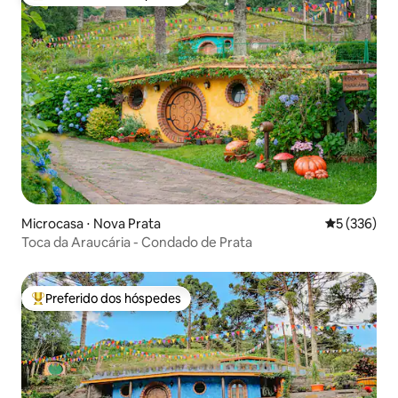
Entre os melhores preferidos dos hóspedes
Microcasa ⋅ Nova Prata
5 de uma av
5 (336)
Toca da Araucária - Condado de Prata
Preferido dos hóspedes
Entre os melhores preferidos dos hóspedes