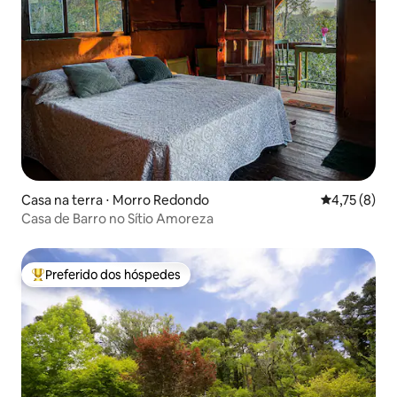
Casa na terra ⋅ Morro Redondo
4,75 de uma 
4,75 (8)
Casa de Barro no Sítio Amoreza
Preferido dos hóspedes
Entre os melhores preferidos dos hóspedes