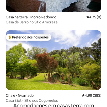
Casa na terra ⋅ Morro Redondo
4,75 de uma 
4,75 (8)
Casa de Barro no Sítio Amoreza
Preferido dos hóspedes
Entre os melhores preferidos dos hóspedes
Chalé ⋅ Gramado
4,99 de uma ava
4,99 (383)
Casa Eliot - Sítio dos Cogumelos
Acomodações em casas terra com