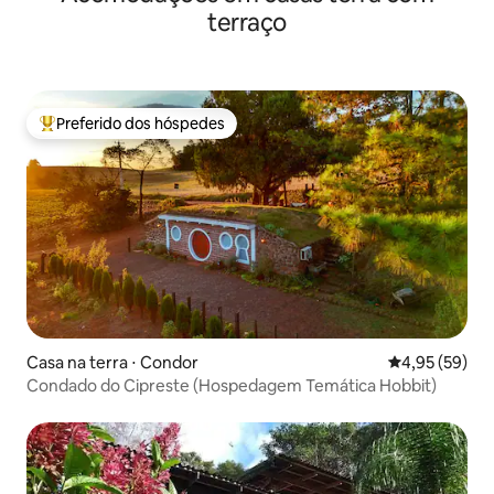
terraço
Preferido dos hóspedes
Entre os melhores preferidos dos hóspedes
Casa na terra ⋅ Condor
4,95 de uma a
4,95 (59)
Condado do Cipreste (Hospedagem Temática Hobbit)