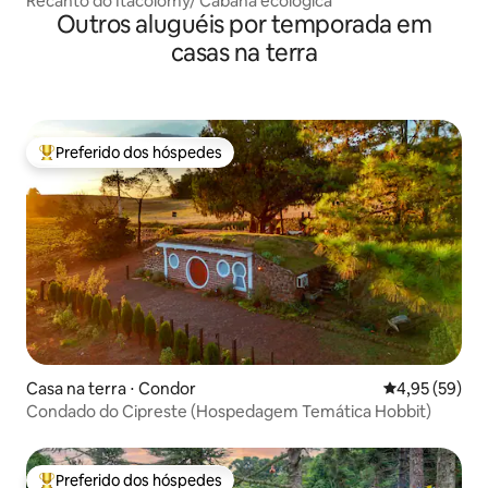
Recanto do Itacolomy/ Cabana ecológica
Outros aluguéis por temporada em
casas na terra
Preferido dos hóspedes
Entre os melhores preferidos dos hóspedes
Casa na terra ⋅ Condor
4,95 de uma a
4,95 (59)
Condado do Cipreste (Hospedagem Temática Hobbit)
Preferido dos hóspedes