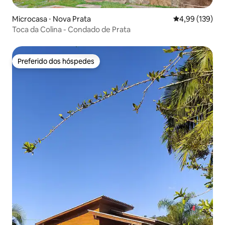
Microcasa ⋅ Nova Prata
4,99 de uma av
4,99 (139)
Toca da Colina - Condado de Prata
Preferido dos hóspedes
Preferido dos hóspedes