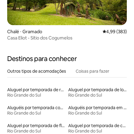
Chalé ⋅ Gramado
4,99 de uma ava
4,99 (383)
Casa Eliot - Sítio dos Cogumelos
Destinos para conhecer
Outros tipos de acomodações
Coisas para fazer
Aluguel por temporada de ranchos
Aluguel por temporada de lofts
Rio Grande do Sul
Rio Grande do Sul
Aluguéis por temporada com acesso ao lago
Aluguéis por temporada em acampamentos
Rio Grande do Sul
Rio Grande do Sul
Aluguel por temporada de flats
Aluguel por temporada de casas na árvore
Rio Grande do Sul
Rio Grande do Sul