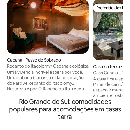
Preferido dos hó
Preferido dos hó
Cabana ⋅ Passo do Sobrado
Recanto do Itacolomy/ Cabana ecológica
Casa na terra ⋅ Ca
Uma vivência incrível espera por você.
Casa Canela - RS
Uma cabana bioconstruida no coração
A casa fica a apr
do Parque Recanto do Itacolomy...
(4min de carro) do
Natureza e paz O Rancho do Ita, recebe
espaço é maravilh
esse nome em homenagem ao Morro
ambiente rústico 
do Itacolomi, suas paredes são de barro
Rio Grande do Sul: comodidades
causa da área ext
e seus móveis feitos a mão... A
natureza exuberant
populares para acomodações em casas
rusticidade contrasta com uma
É ideal para casais
terra
decoração charmosa e muito
dormitório com ca
aconchegante. A cabana fica em local
estar com sofá/ca
privativo, com patio. Local calmo,
e lareira ecológic