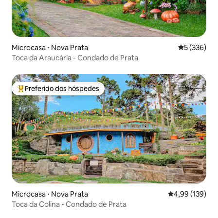
Microcasa ⋅ Nova Prata
5 de uma av
5 (336)
Toca da Araucária - Condado de Prata
Preferido dos hóspedes
Entre os melhores preferidos dos hóspedes
Microcasa ⋅ Nova Prata
4,99 de uma av
4,99 (139)
Toca da Colina - Condado de Prata