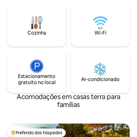
familiar, piscinas lindas e paisagens
com fogão campeiro
encantadoras te esperam para uma
banheiro. Não for
linda aventura ou descanso com a
fogão campeiro o
familia.
etanol.
Cozinha
Wi-Fi
Estacionamento
Ar-condicionado
gratuito no local
Acomodações em casas terra para
famílias
Preferido dos hóspedes
Entre os melhores preferidos dos hóspedes