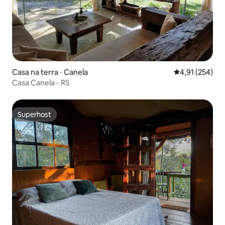
Casa na terra ⋅ Canela
4,91 de uma av
4,91 (254)
Casa Canela - RS
Superhost
Superhost