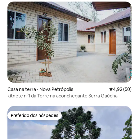
Casa na terra ⋅ Nova Petrópolis
4,92 de uma a
4,92 (50)
kitnete n°1 da Torre na aconchegante Serra Gaúcha
Preferido dos hóspedes
Preferido dos hóspedes