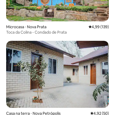
Microcasa ⋅ Nova Prata
4,99 de uma av
4,99 (139)
Toca da Colina - Condado de Prata
Casa na terra ⋅ Nova Petrópolis
4,92 de uma a
4,92 (50)