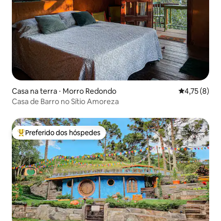
Casa na terra ⋅ Morro Redondo
4,75 de uma 
4,75 (8)
Casa de Barro no Sítio Amoreza
Preferido dos hóspedes
Entre os melhores preferidos dos hóspedes