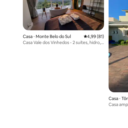
Casa ⋅ Monte Belo do Sul
4,99 de uma avaliação 
4,99 (81)
Casa Vale dos Vinhedos - 2 suítes, hidro,
piscina
Casa ⋅ Tô
Casa ampl
Torres