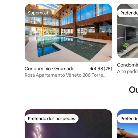
Superhost
Preferid
Superhost
Preferid
Condomín
Condomínio ⋅ Gramado
4,93 de uma avaliação 
4,93 (28)
Alto padr
Rosa Apartamento Vêneto 206 Torre
Gramado
Panzano
Ou
Preferido dos hóspedes
Preferid
Preferido dos hóspedes
Preferid