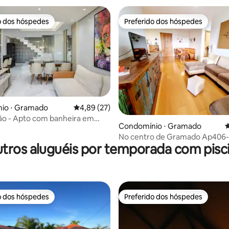
o dos hóspedes
Preferido dos hóspedes
o dos hóspedes
Preferido dos hóspedes
io ⋅ Gramado
4,89 de uma avaliação média de 5, 27 avalia
4,89 (27)
média de 5, 28 avaliações
ão - Apto com banheira em
Condomínio ⋅ Gramado
4
No centro de Gramado Ap406-
tros aluguéis por temporada com pisc
Acomoda até 4pessoas!
o dos hóspedes
Preferido dos hóspedes
o dos hóspedes
Preferido dos hóspedes