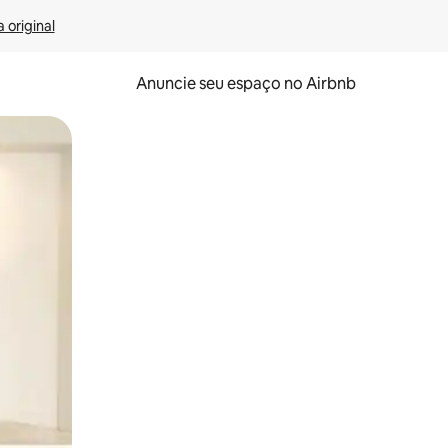
 original
Anuncie seu espaço no Airbnb
 deslizando o dedo na tela.