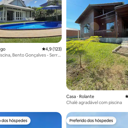
édia de 5, 133 avaliações
rgo
4,9 de uma avaliação média de 5, 123 avalia
4,9 (123)
iscina, Bento Gonçalves - Serra
Casa ⋅ Rolante
4
Chalé agradável com piscina
o dos hóspedes
Preferido dos hóspedes
o dos hóspedes
Preferido dos hóspedes