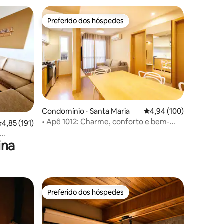
Preferido dos hóspedes
Preferido dos hóspedes
ções
Condomínio ⋅ Santa Maria
4,94 de uma avaliação 
4,94 (100)
• Apê 1012: Charme, conforto e bem-
,85 de uma avaliação média de 5, 191 avaliações
4,85 (191)
estar total !
ina
Preferido dos hóspedes
Preferido dos hóspedes