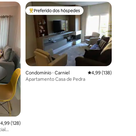
Preferido dos hóspedes
os hóspedes
Entre os melhores preferidos dos hóspedes
ções
Condomínio ⋅ Carniel
4,99 de uma avaliação 
4,99 (138)
Apartamento Casa de Pedra
,99 de uma avaliação média de 5, 128 avaliações
4,99 (128)
ial