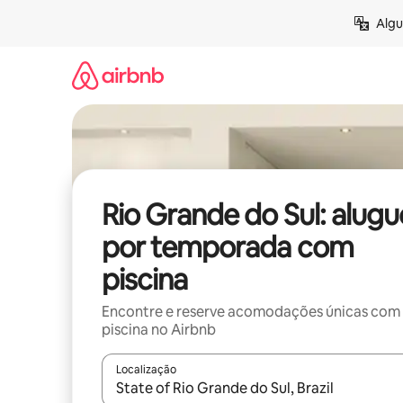
Pular
Algu
para
o
conteúdo
Rio Grande do Sul: alugu
por temporada com
piscina
Encontre e reserve acomodações únicas com
piscina no Airbnb
Localização
Quando os resultados estiverem disponíveis, expl