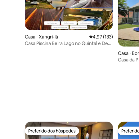
Casa ⋅ Xangri-lá
4,97 de uma avaliação m
4,97 (133)
Casa Piscina Beira Lago no Quintal e Deck
Privado
Casa ⋅ Bo
Casa da P
Gaúcha
Preferido dos hóspedes
Preferid
Preferido dos hóspedes
Preferid