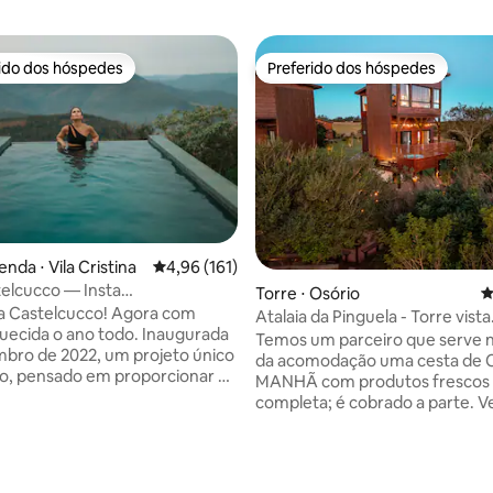
rido dos hóspedes
Preferido dos hóspedes
 melhores preferidos dos hóspedes
Preferido dos hóspedes
édia de 5, 147 avaliações
nda ⋅ Vila Cristina
4,96 de uma avaliação média de 5, 161 avalia
4,96 (161)
elcucco — Insta
Torre ⋅ Osório
4
ontegrappa
a Castelcucco! Agora com
Atalaia da Pinguela - Torre vista
quecida o ano todo. Inaugurada
panorâmica lagoa
Temos um parceiro que serve n
bro de 2022, um projeto único
da acomodação uma cesta de 
vo, pensado em proporcionar o
MANHÃ com produtos frescos
nforto, privacidade e
completa; é cobrado a parte. Venha
dade aos hóspedes. No topo da
desfrutar de um espaço planej
 com a vista mais incrível da
descansar em meio à natureza
mesma inspiração, a Itália! A
contemplar uma vista paradisíaca.
eda até 6 pessoas e terá a
cabana suspensa completa e pr