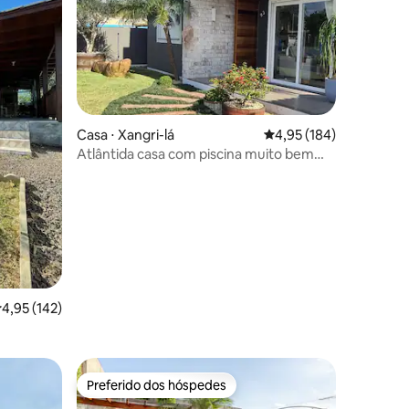
Casa ⋅ Xangri-lá
4,95 de uma avaliação 
4,95 (184)
Atlântida casa com piscina muito bem
ções
equipada
,95 de uma avaliação média de 5, 142 avaliações
4,95 (142)
Preferido dos hóspedes
Preferido dos hóspedes