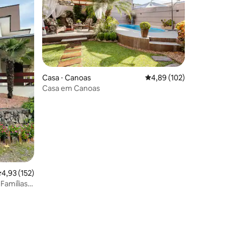
Casa ⋅ Canoas
4,89 de uma avaliação 
4,89 (102)
Casa em Canoas
ções
,93 de uma avaliação média de 5, 152 avaliações
4,93 (152)
Famílias |