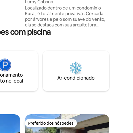
Lumy Cabana
Osório, a
Localizado dentro de um condomínio
30min das
Rural, é totalmente privativa . Cercada
por árvores e pelo som suave do vento,
a
ela se destaca com sua arquitetura
espetáculo
es com piscina
moderna.O que mais impressiona é a
vista. De qualquer ponto da casa, é
possível contemplar uma paisagem
simplesmente surreal - um cenário vivo
que muda a cada instante, com o nascer
do sol pintando o céu em tons quentes.
À noite, o silêncio é quebrado apenas
pelos sons da natureza. Também
ionamento
oferecemos café da manhã opcional à
Ar-condicionado
to no local
parte.
Preferido dos hóspedes
os hóspedes
Preferido dos hóspedes