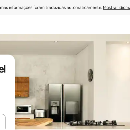
mas informações foram traduzidas automaticamente. 
Mostrar idioma
el
ore-os usando as seta para cima e para baixo do teclado ou tocando e