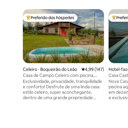
Preferido dos hóspedes
Prefe
Entre os melhores preferidos dos hóspedes
Entre os
Celeiro ⋅ Boqueirão do Leão
4,99 de uma avaliação m
4,99 (147)
Hotel-faze
Casa de Campo Celeiro com piscina,
Casa Cast
hidro e lareira
@villa_m
Exclusividade, privacidade, tranquilidade
Nova Cas
e conforto! Desfrute de uma linda casa
piscina a
estilo celeiro, super aconchegante,
em dezem
dentro de uma grande propriedade
e exclusi
privada, com total segurança. Comece o
máximo co
dia ao som dos pássaros, observe as
exclusivi
ovelhas e cavalos pastando, e contemple
montanha,
o pôr do sol da varanda do quarto. À
serra e a 
noite, relaxe ao som dos grilos e
casa hosp