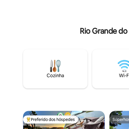
aproveite a hidromassagem para
disposiçã
renovar as energias. O amplo jardim
piscina pr
oferece piscina, fogo de chão e espaço
infinito, 
para pescaria, garantindo momentos de
vale, chu
diversão e lazer.
Rio Grande do
Cozinha
Wi-F
Preferido dos hóspedes
Superho
Entre os melhores preferidos dos hóspedes
Superho