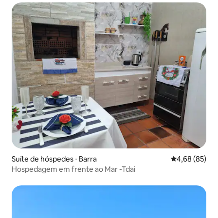
Suíte de hóspedes ⋅ Barra
4,68 de uma a
4,68 (85)
Hospedagem em frente ao Mar -Tdai