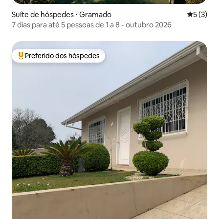
Suíte de hóspedes ⋅ Gramado
5 de uma 
5 (3)
7 dias para até 5 pessoas de 1 a 8 - outubro 2026
Preferido dos hóspedes
Entre os melhores preferidos dos hóspedes