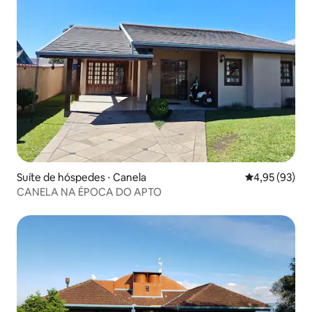
Suíte de hóspedes ⋅ Canela
4,95 de uma a
4,95 (93)
CANELA NA ÉPOCA DO APTO