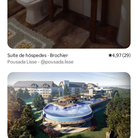
Suíte de hóspedes ⋅ Brochier
4,97 de uma a
4,97 (29)
Pousada Lisse - @pousada.lisse