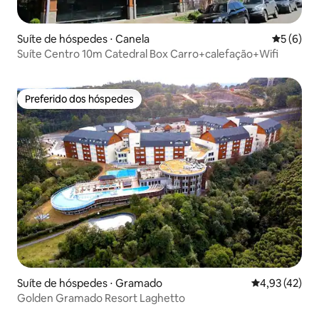
Suíte de hóspedes ⋅ Canela
5 de uma 
5 (6)
Suíte Centro 10m Catedral Box Carro+calefação+Wifi
Preferido dos hóspedes
Preferido dos hóspedes
Suíte de hóspedes ⋅ Gramado
4,93 de uma a
4,93 (42)
Golden Gramado Resort Laghetto