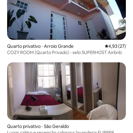
Quarto privativo ⋅ Arroio Grande
4,93 de uma a
4,93 (27)
COZY ROOM (Quarto Privado) - selo SUPERHOST Airbnb
Quarto privativo ⋅ São Geraldo
Lugar calmo e recepção calorosa.lavanderia FLIPPER