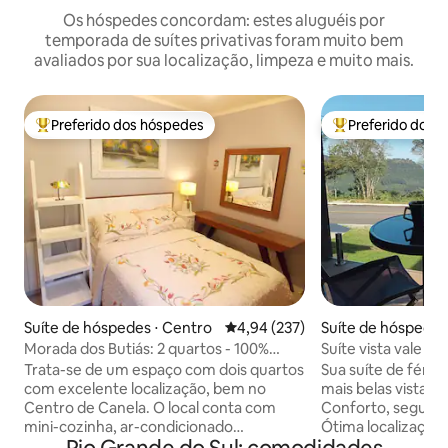
Os hóspedes concordam: estes aluguéis por
temporada de suítes privativas foram muito bem
avaliados por sua localização, limpeza e muito mais.
Preferido dos hóspedes
Preferido dos 
Entre os melhores preferidos dos hóspedes
Entre os melhore
Suíte de hóspedes ⋅ Centro
4,94 de uma avaliação média de 
4,94 (237)
Suíte de hóspedes
Morada dos Butiás: 2 quartos - 100%
Suíte vista 
PRIVATIVO
Trata-se de um espaço com dois quartos
Sua suíte de féria
com excelente localização, bem no
mais belas vistas 
Centro de Canela. O local conta com
Conforto, seguran
mini-cozinha, ar-condicionado
Ótima localização,
quente/frio, internet wi-fi, água quente
de pedra, 5min (de