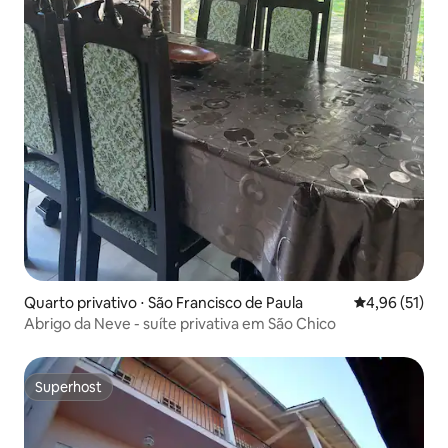
Quarto privativo ⋅ São Francisco de Paula
4,96 de uma a
4,96 (51)
Abrigo da Neve - suíte privativa em São Chico
Superhost
Superhost