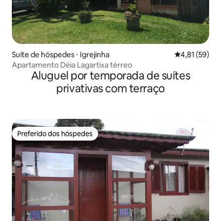
Suíte de hóspedes ⋅ Igrejinha
4,81 de uma a
4,81 (59)
Apartamento Déia Lagartixa térreo
Aluguel por temporada de suítes
privativas com terraço
Preferido dos hóspedes
Preferido dos hóspedes