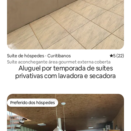
Suíte de hóspedes ⋅ Curitibanos
5 de uma a
5 (22)
Suíte aconchegante área gourmet externa coberta
Aluguel por temporada de suítes
privativas com lavadora e secadora
Preferido dos hóspedes
Preferido dos hóspedes