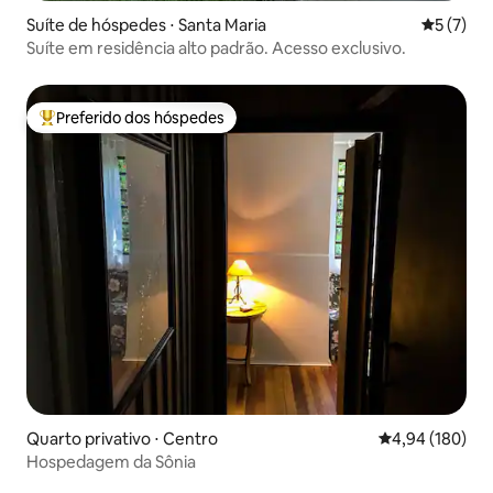
Suíte de hóspedes ⋅ Santa Maria
5 de uma 
5 (7)
Suíte em residência alto padrão. Acesso exclusivo.
Preferido dos hóspedes
Entre os melhores preferidos dos hóspedes
Quarto privativo ⋅ Centro
4,94 de uma av
4,94 (180)
Hospedagem da Sônia